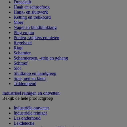
Draadstift
Haak en schroefoog
Hang- en sluitwerk
Ketting en trekkoord
Moer
Nagel en blindklinktang
Plug en pin
Punten, spijkers en nieten
Regelvoet
Ring
Scharnier
Scharnierpen, -strip en geheng
Schroef
Slot
Sluitknop en handgreep
Spie, pen en klem
Trildempend
Industrieel reinigen en ontvetten
Bekijk de hele productgroep
Industriële ontvetter
Industriële reiniger
Las onderhoud
Lekdetectie