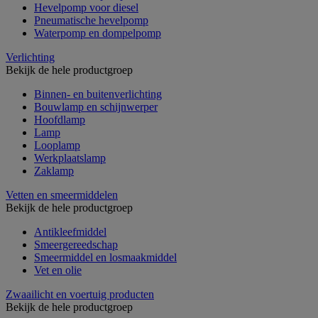
Hevelpomp voor diesel
Pneumatische hevelpomp
Waterpomp en dompelpomp
Verlichting
Bekijk de hele productgroep
Binnen- en buitenverlichting
Bouwlamp en schijnwerper
Hoofdlamp
Lamp
Looplamp
Werkplaatslamp
Zaklamp
Vetten en smeermiddelen
Bekijk de hele productgroep
Antikleefmiddel
Smeergereedschap
Smeermiddel en losmaakmiddel
Vet en olie
Zwaailicht en voertuig producten
Bekijk de hele productgroep