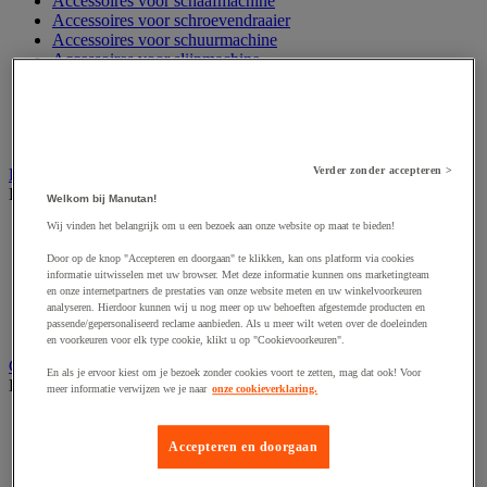
Accessoires voor schaafmachine
Accessoires voor schroevendraaier
Accessoires voor schuurmachine
Accessoires voor slijpmachine
Accessoires voor snij- en snoeigereedschap
Accessoires voor snij-schuurmachine
Accessoires voor spijkermachine
Accessoires voor zaag
Verder zonder accepteren >
Elektrische toebehoren en verlichting
Bekijk de hele productgroep
Welkom bij Manutan!
Wij vinden het belangrijk om u een bezoek aan onze website op maat te bieden!
Accessoires voor elektrisch schakelpaneel
Batterij, oplader en kabel
Door op de knop "Accepteren en doorgaan" te klikken, kan ons platform via cookies
Elektrische kabel
informatie uitwisselen met uw browser. Met deze informatie kunnen ons marketingteam
Elektrische uitrusting
en onze internetpartners de prestaties van onze website meten en uw winkelvoorkeuren
Verlengsnoer, stekkerdoos en kapelhaspel
analyseren. Hierdoor kunnen wij u nog meer op uw behoeften afgestemde producten en
passende/gepersonaliseerd reclame aanbieden. Als u meer wilt weten over de doeleinden
Wandcontactdoos en schakelaar
en voorkeuren voor elk type cookie, klikt u op "Cookievoorkeuren".
Gereedschap opbergen
En als je ervoor kiest om je bezoek zonder cookies voort te zetten, mag dat ook! Voor
Bekijk de hele productgroep
meer informatie verwijzen we je naar
onze cookieverklaring.
Assortimentsdoos en gereedschapkoffer
Gereedschapskist en opbergtas
Accepteren en doorgaan
Gereedschapskoffer en versterkte kist
Verrijdbare werktafel