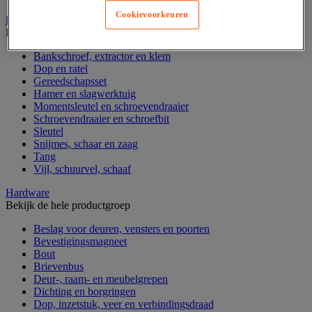
Cookievoorkeuren
Handgereedschap
Bekijk de hele productgroep
Bankschroef, extractor en klem
Dop en ratel
Gereedschapsset
Hamer en slagwerktuig
Momentsleutel en schroevendraaier
Schroevendraaier en schroefbit
Sleutel
Snijmes, schaar en zaag
Tang
Vijl, schuurvel, schaaf
Hardware
Bekijk de hele productgroep
Beslag voor deuren, vensters en poorten
Bevestigingsmagneet
Bout
Brievenbus
Deur-, raam- en meubelgrepen
Dichting en borgringen
Dop, inzetstuk, veer en verbindingsdraad