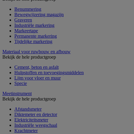
Benummering
Bewegwijzering magazijn
Graveren
Industriële markering
Markeertape
Permanente markering
Tijdelijke markering
Materiaal voor ruwbouw en afbouw
Bekijk de hele productgroep
Cement, beton en asfalt
Hulpstoffen en toevoegingsmiddelen
Lijm voor vloer en muur
Specie
Meetinstrument
Bekijk de hele productgroep
Afstandsmeter
Diktemeter en detector
Elektriciteitsmeter
Industriële weegschaal
Krachtmeter