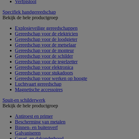
Verfpistool
Specifiek handgereedschap
Bekijk de hele productgroep
Explosieveilige gereedschappen
Gereedschap voor de elektricien
Gereedschap voor de loodgieter
Gereedschap voor de metselaar
Gereedschap voor de monteur
Gereedschap voor de schilder
Gereedschap voor de tegelzetter
Gereedschap voor elektronica
Gereedschap voor stukadoors
Gereedschap voor werken op hoogte
Luchtvaart gereedschap
Magnetische accessoires
Spuit-en schilderwerk
Bekijk de hele productgroep
Antiroest en primer
Bescherming van metalen
Binnen- en buitenverf
Galvaniseren
Gevel- en dakonderhoud