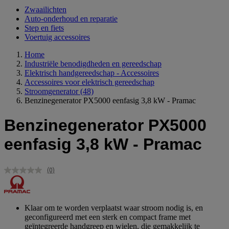
Zwaailichten
Auto-onderhoud en reparatie
Step en fiets
Voertuig accessoires
Home
Industriële benodigdheden en gereedschap
Elektrisch handgereedschap - Accessoires
Accessoires voor elektrisch gereedschap
Stroomgenerator
(48)
Benzinegenerator PX5000 eenfasig 3,8 kW - Pramac
Benzinegenerator PX5000
eenfasig 3,8 kW - Pramac
(0)
Geen
scorewaarde.
Dezelfde
paginalink.
Klaar om te worden verplaatst waar stroom nodig is, en
geconfigureerd met een sterk en compact frame met
geïntegreerde handgreep en wielen, die gemakkelijk te