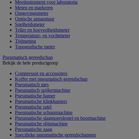
Meetinstrument voor laboratoria
Meten en markeren
Omgevingsmeter
Optische apparatuur
Snelheidsmeter
Teller en hoeveelheidsmeter
Temperatuur- en vochtmeter
Tijdmeting
Topografische meter
Pneumatisch gereedschap
Bekijk de hele productgroep
Compressor en accessoires
Koffer met pneumatisch gereedschap
Pneumatisch mes
Pneumatisch spijkermachine
Pneumatische hamer
Pneumatische klinkhamers
Pneumatische ratel
Pneumatische schuurmachine
Pneumatische slagmoersleutel en boormachine
Pneumatische slijpmachine
Pneumatische zaag
Specifieke pneumatische gereedschappen