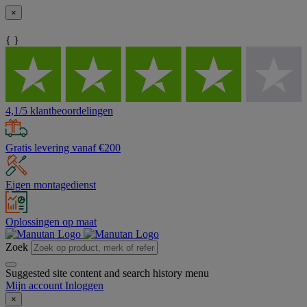
×
{ }
4,1/5 klantbeoordelingen
Gratis levering vanaf €200
Eigen montagedienst
Oplossingen op maat
Zoek
Suggested site content and search history menu
Mijn account
Inloggen
×