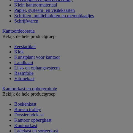
Klein kantoormateriaal
Papier, systeem- en visitekaarten
Schriften, notitieblokken en memoblaadjes
Schrijfwaren
Kantoordecoratie
Bekijk de hele productgroep
Feestartikel
Klok
Kunstplant voor kantoor
Landkaart
Lijst- en ophangsysteem
Raamfolie
Vitrinekast
Kantoorkast en opbergruimte
Bekijk de hele productgroep
Boekenkast
Bureau trolley
Dossierladekast
Kantoor opbergkast
Kantoorkast
Ladekast en sorteerkast