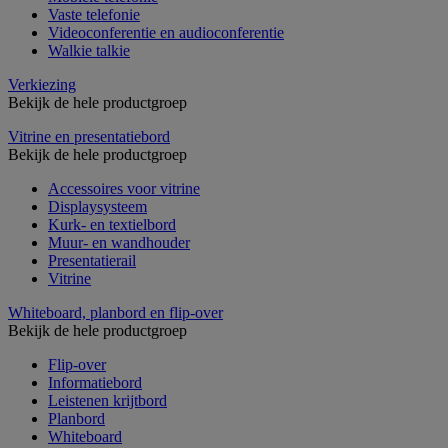
Vaste telefonie
Videoconferentie en audioconferentie
Walkie talkie
Verkiezing
Bekijk de hele productgroep
Vitrine en presentatiebord
Bekijk de hele productgroep
Accessoires voor vitrine
Displaysysteem
Kurk- en textielbord
Muur- en wandhouder
Presentatierail
Vitrine
Whiteboard, planbord en flip-over
Bekijk de hele productgroep
Flip-over
Informatiebord
Leistenen krijtbord
Planbord
Whiteboard