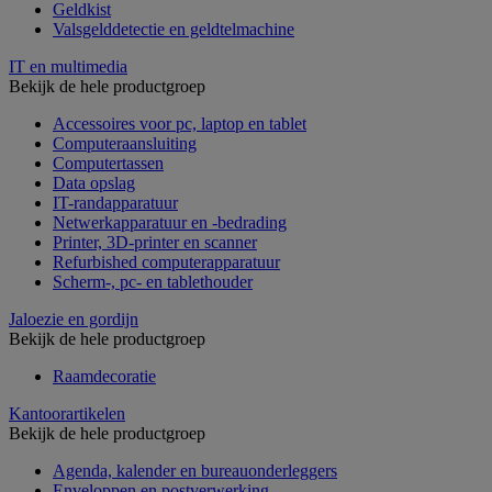
Geldkist
Valsgelddetectie en geldtelmachine
IT en multimedia
Bekijk de hele productgroep
Accessoires voor pc, laptop en tablet
Computeraansluiting
Computertassen
Data opslag
IT-randapparatuur
Netwerkapparatuur en -bedrading
Printer, 3D-printer en scanner
Refurbished computerapparatuur
Scherm-, pc- en tablethouder
Jaloezie en gordijn
Bekijk de hele productgroep
Raamdecoratie
Kantoorartikelen
Bekijk de hele productgroep
Agenda, kalender en bureauonderleggers
Enveloppen en postverwerking