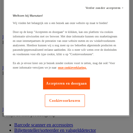
Dynamisch en interactief weergavesysteem
Fotocamera, videocamera en verrekijker
Verder zonder accepteren >
Professionele audio en geluidsopname
Projectie en videoprojectie-apparatuur
Welkom bij Manutan!
Studioverlichting en accessoires
Wij vinden het belangrijk om u een bezoek aan onze website op maat te bieden!
Tv, dvd-speler en Blu-ray
Door op de knop "Accepteren en doorgaan" te klikken, kan ons platform via cookies
Bewegwijzering en aanduidingsborden
informatie uitwisselen met uw browser. Met deze informatie kunnen ons marketingteam
en onze internetpartners de prestaties van onze website meten en uw winkelvoorkeuren
Bekijk de hele productgroep
analyseren. Hierdoor kunnen wij u nog meer op uw behoeften afgestemde producten en
passende/gepersonaliseerd reclame aanbieden. Als u meer wilt weten over de doeleinden
Deurnaambord
en voorkeuren voor elk type cookie, klikt u op "Cookievoorkeuren".
Pictogram
En als je ervoor kiest om je bezoek zonder cookies voort te zetten, mag dat ook! Voor
Folderrek en -houder
meer informatie verwijzen we je naar
onze cookieverklaring.
Bekijk de hele productgroep
Folderrek
Accepteren en doorgaan
Mobiel folderrek
Tafel folderstandaard
Wandfolderhouder
Cookievoorkeuren
Inname en beheer van geld
Bekijk de hele productgroep
Barcode scanner en accessoires
Biljettenteller/sorteerder en valsgelddetector