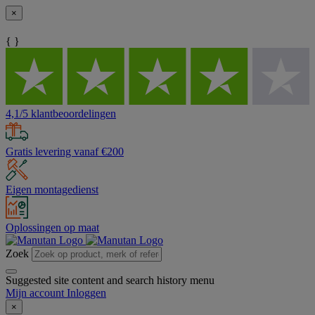
×
{ }
4,1/5 klantbeoordelingen
Gratis levering vanaf €200
Eigen montagedienst
Oplossingen op maat
Zoek
Suggested site content and search history menu
Mijn account
Inloggen
×