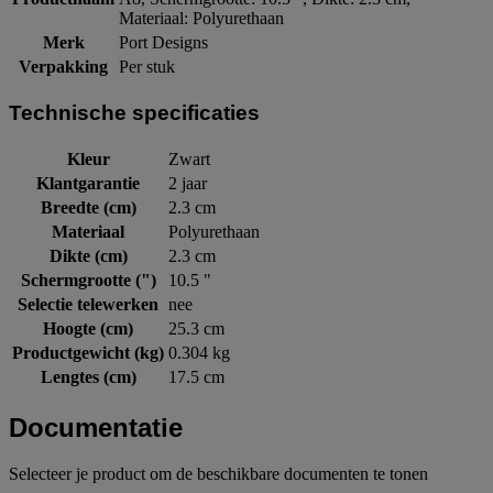
Materiaal: Polyurethaan
Merk
Port Designs
Verpakking
Per stuk
Technische specificaties
Kleur
Zwart
Klantgarantie
2 jaar
Breedte (cm)
2.3 cm
Materiaal
Polyurethaan
Dikte (cm)
2.3 cm
Schermgrootte (")
10.5 "
Selectie telewerken
nee
Hoogte (cm)
25.3 cm
Productgewicht (kg)
0.304 kg
Lengtes (cm)
17.5 cm
Documentatie
Selecteer je product om de beschikbare documenten te tonen