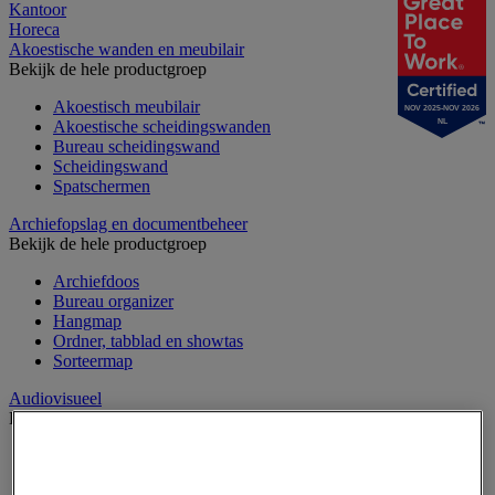
Kantoor
Horeca
Akoestische wanden en meubilair
Bekijk de hele productgroep
Akoestisch meubilair
NOV 2025-NOV 2026
Akoestische scheidingswanden
NL
Bureau scheidingswand
Scheidingswand
Spatschermen
Archiefopslag en documentbeheer
Bekijk de hele productgroep
Archiefdoos
Bureau organizer
Hangmap
Ordner, tabblad en showtas
Sorteermap
Audiovisueel
Bekijk de hele productgroep
Aansluitingen audio en video
Audio- en Hi-Fi-apparatuur