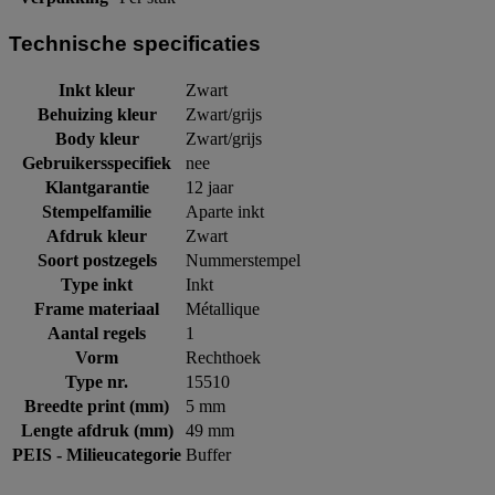
Technische specificaties
Inkt kleur
Zwart
Behuizing kleur
Zwart/grijs
Body kleur
Zwart/grijs
Gebruikersspecifiek
nee
Klantgarantie
12 jaar
Stempelfamilie
Aparte inkt
Afdruk kleur
Zwart
Soort postzegels
Nummerstempel
Type inkt
Inkt
Frame materiaal
Métallique
Aantal regels
1
Vorm
Rechthoek
Type nr.
15510
Breedte print (mm)
5 mm
Lengte afdruk (mm)
49 mm
PEIS - Milieucategorie
Buffer