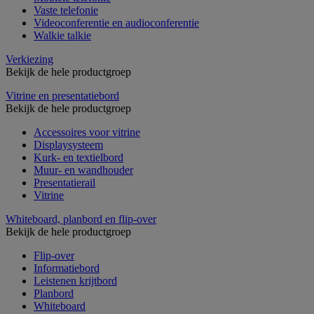
Vaste telefonie
Videoconferentie en audioconferentie
Walkie talkie
Verkiezing
Bekijk de hele productgroep
Vitrine en presentatiebord
Bekijk de hele productgroep
Accessoires voor vitrine
Displaysysteem
Kurk- en textielbord
Muur- en wandhouder
Presentatierail
Vitrine
Whiteboard, planbord en flip-over
Bekijk de hele productgroep
Flip-over
Informatiebord
Leistenen krijtbord
Planbord
Whiteboard