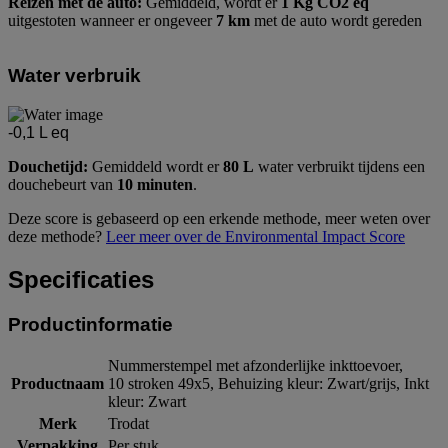
Reizen met de auto:
Gemiddeld, wordt er
1 Kg CO2 eq
uitgestoten wanneer er ongeveer
7 km
met de auto wordt gereden
Water verbruik
-0,1
L eq
Douchetijd:
Gemiddeld wordt er
80 L
water verbruikt tijdens een
douchebeurt van
10 minuten
.
Deze score is gebaseerd op een erkende methode, meer weten over
deze methode?
Leer meer over de Environmental Impact Score
Specificaties
Productinformatie
Nummerstempel met afzonderlijke inkttoevoer,
Productnaam
10 stroken 49x5, Behuizing kleur: Zwart/grijs, Inkt
kleur: Zwart
Merk
Trodat
Verpakking
Per stuk