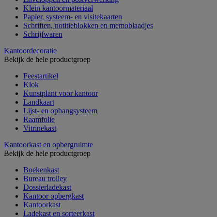
Klein kantoormateriaal
Papier, systeem- en visitekaarten
Schriften, notitieblokken en memoblaadjes
Schrijfwaren
Kantoordecoratie
Bekijk de hele productgroep
Feestartikel
Klok
Kunstplant voor kantoor
Landkaart
Lijst- en ophangsysteem
Raamfolie
Vitrinekast
Kantoorkast en opbergruimte
Bekijk de hele productgroep
Boekenkast
Bureau trolley
Dossierladekast
Kantoor opbergkast
Kantoorkast
Ladekast en sorteerkast