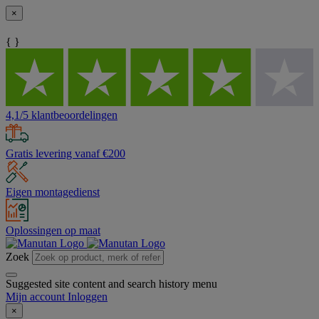
×
{ }
4,1/5 klantbeoordelingen
Gratis levering vanaf €200
Eigen montagedienst
Oplossingen op maat
Zoek
Suggested site content and search history menu
Mijn account
Inloggen
×