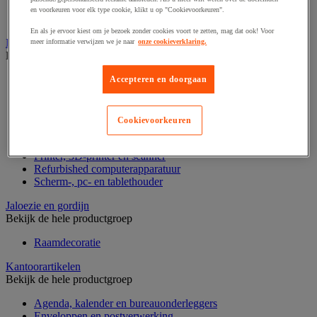
Geldkist
en voorkeuren voor elk type cookie, klikt u op "Cookievoorkeuren".
Valsgelddetectie en geldtelmachine
En als je ervoor kiest om je bezoek zonder cookies voort te zetten, mag dat ook! Voor
IT en multimedia
meer informatie verwijzen we je naar
onze cookieverklaring.
Bekijk de hele productgroep
Accessoires voor pc, laptop en tablet
Accepteren en doorgaan
Computeraansluiting
Computertassen
Data opslag
Cookievoorkeuren
IT-randapparatuur
Netwerkapparatuur en -bedrading
Printer, 3D-printer en scanner
Refurbished computerapparatuur
Scherm-, pc- en tablethouder
Jaloezie en gordijn
Bekijk de hele productgroep
Raamdecoratie
Kantoorartikelen
Bekijk de hele productgroep
Agenda, kalender en bureauonderleggers
Enveloppen en postverwerking