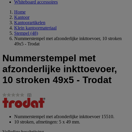
Whiteboard accessoires
Home
Kantoor
Kantoorartikelen
Klein kantoormateriaal
Stempel
(48)
Nummerstempel met afzonderlijke inkttoevoer, 10 stroken
49x5 - Trodat
Nummerstempel met
afzonderlijke inkttoevoer,
10 stroken 49x5 - Trodat
(0)
Geen
scorewaarde.
Dezelfde
paginalink.
Nummerstempel met afzonderlijke inkttoevoer 15510.
10 stroken, afmetingen: 5 x 49 mm.
Volledige beschrijving...