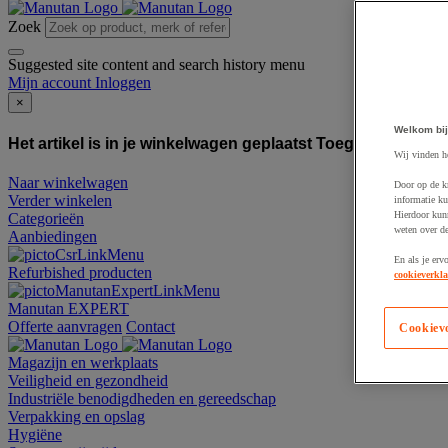
Zoek
Suggested site content and search history menu
Mijn account
Inloggen
×
Welkom bij
Het artikel is in je winkelwagen geplaatst
Toegevoegd aan
Wij vinden h
Naar winkelwagen
Door op de k
Verder winkelen
informatie ku
Hierdoor kun
Categorieën
weten over de
Aanbiedingen
En als je erv
Refurbished producten
cookieverkla
Manutan EXPERT
Offerte aanvragen
Contact
Cookiev
Magazijn en werkplaats
Veiligheid en gezondheid
Industriële benodigdheden en gereedschap
Verpakking en opslag
Hygiëne