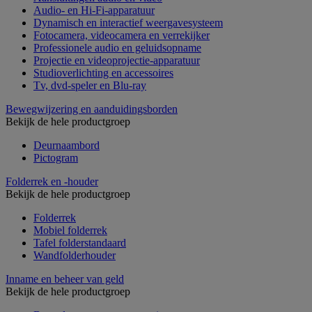
Audio- en Hi-Fi-apparatuur
Dynamisch en interactief weergavesysteem
Fotocamera, videocamera en verrekijker
Professionele audio en geluidsopname
Projectie en videoprojectie-apparatuur
Studioverlichting en accessoires
Tv, dvd-speler en Blu-ray
Bewegwijzering en aanduidingsborden
Bekijk de hele productgroep
Deurnaambord
Pictogram
Folderrek en -houder
Bekijk de hele productgroep
Folderrek
Mobiel folderrek
Tafel folderstandaard
Wandfolderhouder
Inname en beheer van geld
Bekijk de hele productgroep