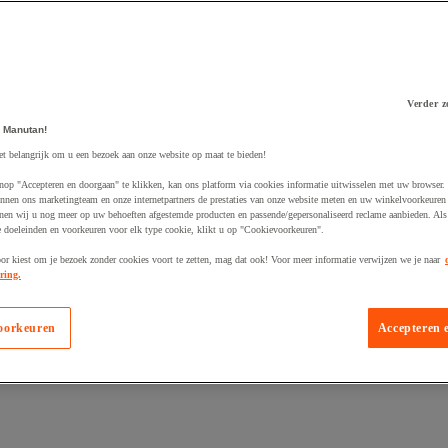
Verder z
 Manutan!
 winkelwagen
et belangrijk om u een bezoek aan onze website op maat te bieden!
nop "Accepteren en doorgaan" te klikken, kan ons platform via cookies informatie uitwisselen met uw browser.
nnen ons marketingteam en onze internetpartners de prestaties van onze website meten en uw winkelvoorkeuren 
nen wij u nog meer op uw behoeften afgestemde producten en passende/gepersonaliseerd reclame aanbieden. Als
 doeleinden en voorkeuren voor elk type cookie, klikt u op "Cookievoorkeuren".
oor kiest om je bezoek zonder cookies voort te zetten, mag dat ook! Voor meer informatie verwijzen we je naar
ring.
oorkeuren
Accepteren 