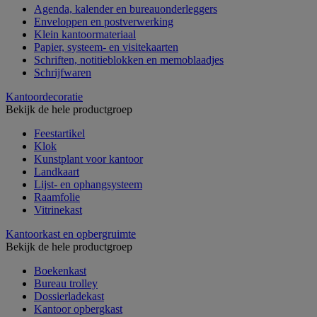
Agenda, kalender en bureauonderleggers
Enveloppen en postverwerking
Klein kantoormateriaal
Papier, systeem- en visitekaarten
Schriften, notitieblokken en memoblaadjes
Schrijfwaren
Kantoordecoratie
Bekijk de hele productgroep
Feestartikel
Klok
Kunstplant voor kantoor
Landkaart
Lijst- en ophangsysteem
Raamfolie
Vitrinekast
Kantoorkast en opbergruimte
Bekijk de hele productgroep
Boekenkast
Bureau trolley
Dossierladekast
Kantoor opbergkast