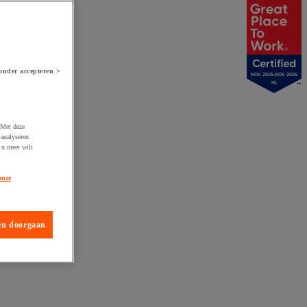
onder accepteren >
NOV 2025-NOV 2026
NL
 Met deze
analyseren.
 u meer wilt
onze
en doorgaan