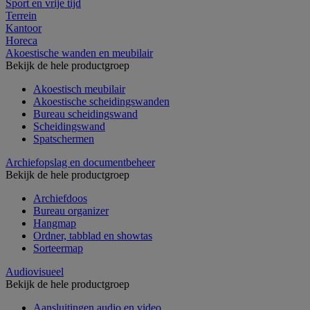
Sport en vrije tijd
Terrein
Kantoor
Horeca
Akoestische wanden en meubilair
Bekijk de hele productgroep
Akoestisch meubilair
Akoestische scheidingswanden
Bureau scheidingswand
Scheidingswand
Spatschermen
Archiefopslag en documentbeheer
Bekijk de hele productgroep
Archiefdoos
Bureau organizer
Hangmap
Ordner, tabblad en showtas
Sorteermap
Audiovisueel
Bekijk de hele productgroep
Aansluitingen audio en video