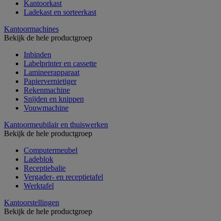
Kantoorkast
Ladekast en sorteerkast
Kantoormachines
Bekijk de hele productgroep
Inbinden
Labelprinter en cassette
Lamineerapparaat
Papiervernietiger
Rekenmachine
Snijden en knippen
Vouwmachine
Kantoormeubilair en thuiswerken
Bekijk de hele productgroep
Computermeubel
Ladeblok
Receptiebalie
Vergader- en receptietafel
Werktafel
Kantoorstellingen
Bekijk de hele productgroep