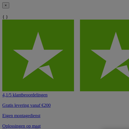
×
{ }
4,1/5 klantbeoordelingen
Gratis levering vanaf €200
Eigen montagedienst
Oplossingen op maat