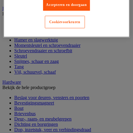
Accepteren en doorgaan
Handgereedschap
Bekijk de hele productgroep
Cookievoorkeuren
Bankschroef, extractor en klem
Dop en ratel
Gereedschapsset
Hamer en slagwerktuig
Momentsleutel en schroevendraaier
Schroevendraaier en schroefbit
Sleutel
Snijmes, schaar en zaag
Tang
Vijl, schuurvel, schaaf
Hardware
Bekijk de hele productgroep
Beslag voor deuren, vensters en poorten
Bevestigingsmagneet
Bout
Brievenbus
Deur-, raam- en meubelgrepen
Dichting en borgringen
Dop, inzetstuk, veer en verbindingsdraad