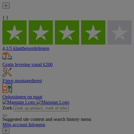
×
{ }
4,1/5 klantbeoordelingen
Gratis levering vanaf €200
Eigen montagedienst
Oplossingen op maat
Zoek
Suggested site content and search history menu
Mijn account
Inloggen
×