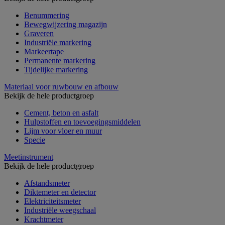
Benummering
Bewegwijzering magazijn
Graveren
Industriële markering
Markeertape
Permanente markering
Tijdelijke markering
Materiaal voor ruwbouw en afbouw
Bekijk de hele productgroep
Cement, beton en asfalt
Hulpstoffen en toevoegingsmiddelen
Lijm voor vloer en muur
Specie
Meetinstrument
Bekijk de hele productgroep
Afstandsmeter
Diktemeter en detector
Elektriciteitsmeter
Industriële weegschaal
Krachtmeter