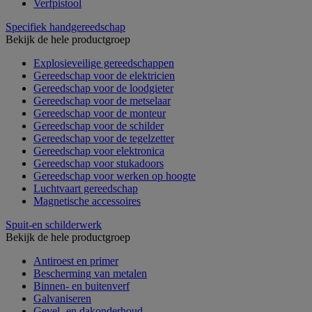
Verfpistool
Specifiek handgereedschap
Bekijk de hele productgroep
Explosieveilige gereedschappen
Gereedschap voor de elektricien
Gereedschap voor de loodgieter
Gereedschap voor de metselaar
Gereedschap voor de monteur
Gereedschap voor de schilder
Gereedschap voor de tegelzetter
Gereedschap voor elektronica
Gereedschap voor stukadoors
Gereedschap voor werken op hoogte
Luchtvaart gereedschap
Magnetische accessoires
Spuit-en schilderwerk
Bekijk de hele productgroep
Antiroest en primer
Bescherming van metalen
Binnen- en buitenverf
Galvaniseren
Gevel- en dakonderhoud