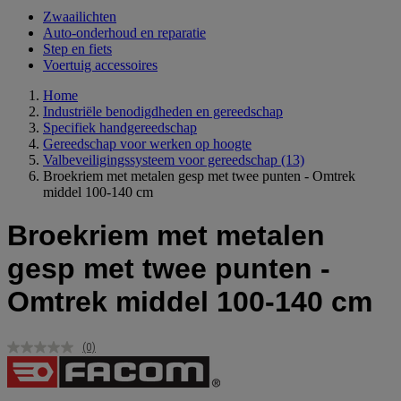
Zwaailichten
Auto-onderhoud en reparatie
Step en fiets
Voertuig accessoires
Home
Industriële benodigdheden en gereedschap
Specifiek handgereedschap
Gereedschap voor werken op hoogte
Valbeveiligingssysteem voor gereedschap
(13)
Broekriem met metalen gesp met twee punten - Omtrek
middel 100-140 cm
Broekriem met metalen
gesp met twee punten -
Omtrek middel 100-140 cm
(0)
Geen
scorewaarde.
Dezelfde
paginalink.