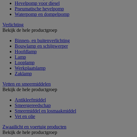
Hevelpomp voor diesel
Pneumatische hevelpomp
Waterpomp en dompelpomp
Verlichting
Bekijk de hele productgroep
Binnen- en buitenverlichting
Bouwlamp en schijnwerper
Hoofdlamp
Lamp
Looplamp
Werkplaatslamp
Zaklamp
Vetten en smeermiddelen
Bekijk de hele productgroep
Antikleefmiddel
Smeergereedschap
Smeermiddel en losmaakmiddel
Vet en olie
Zwaailicht en voertuig producten
Bekijk de hele productgroep