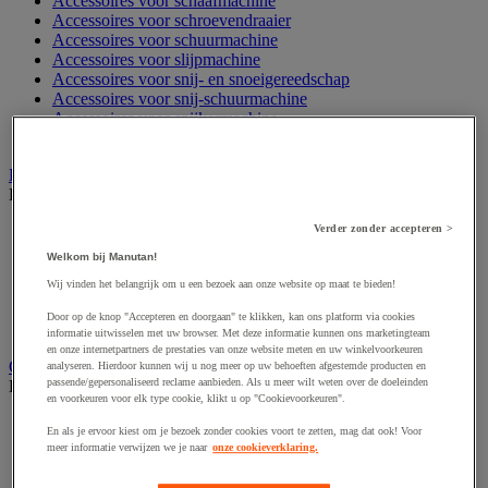
Accessoires voor schaafmachine
Accessoires voor schroevendraaier
Accessoires voor schuurmachine
Accessoires voor slijpmachine
Accessoires voor snij- en snoeigereedschap
Accessoires voor snij-schuurmachine
Accessoires voor spijkermachine
Accessoires voor zaag
Elektrische toebehoren en verlichting
Bekijk de hele productgroep
Accessoires voor elektrisch schakelpaneel
Verder zonder accepteren >
Batterij, oplader en kabel
Welkom bij Manutan!
Elektrische kabel
Wij vinden het belangrijk om u een bezoek aan onze website op maat te bieden!
Elektrische uitrusting
Verlengsnoer, stekkerdoos en kapelhaspel
Door op de knop "Accepteren en doorgaan" te klikken, kan ons platform via cookies
Wandcontactdoos en schakelaar
informatie uitwisselen met uw browser. Met deze informatie kunnen ons marketingteam
en onze internetpartners de prestaties van onze website meten en uw winkelvoorkeuren
Gereedschap opbergen
analyseren. Hierdoor kunnen wij u nog meer op uw behoeften afgestemde producten en
passende/gepersonaliseerd reclame aanbieden. Als u meer wilt weten over de doeleinden
Bekijk de hele productgroep
en voorkeuren voor elk type cookie, klikt u op "Cookievoorkeuren".
Assortimentsdoos en gereedschapkoffer
En als je ervoor kiest om je bezoek zonder cookies voort te zetten, mag dat ook! Voor
Gereedschapskist en opbergtas
meer informatie verwijzen we je naar
onze cookieverklaring.
Gereedschapskoffer en versterkte kist
Verrijdbare werktafel