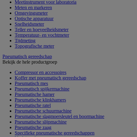
Meetinstrument voor laboratoria
Meten en markeren
Omgevingsmeter
Optische apparatuur
Snelheidsmeter
Teller en hoeveelheidsmeter
Temperatuur- en vochtmeter
Tijdmeting
Topografische meter
Pneumatisch gereedschap
Bekijk de hele productgroep
Compressor en accessoires
Koffer met pneumatisch gereedschap
Pneumatisch mes
Pneumatisch spijkermachine
Pneumatische hamer
Pneumatische klinkhamers
Pneumatische ratel
Pneumatische schuurmachine
Pneumatische slagmoersleutel en boormachine
Pneumatische slijpmachine
Pneumatische zaag
Specifieke pneumatische gereedschappen