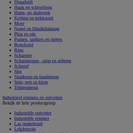
Draadstift
Haak en schroefoog
Hang- en sluitwerk
Ketting en trekkoord
Moer
Nagel en blindklinktang
Plug en pin
Punten, spijkers en nieten
Regelvoet
Ring
Scharnier
Scharnierpen, -strip en geheng
Schroef
Slot
Sluitknop en handgreep
Spie, pen en klem
Trildempend
Industrieel reinigen en ontvetten
Bekijk de hele productgroep
Industriële ontvetter
Industriële reiniger
Las onderhoud
Lekdetectie