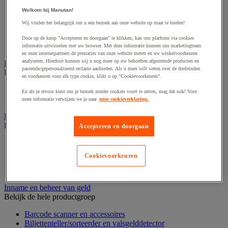
Dynamisch en interactief weergavesysteem
Fotocamera, videocamera en verrekijker
Welkom bij Manutan!
Professionele audio en geluidsopname
Wij vinden het belangrijk om u een bezoek aan onze website op maat te bieden!
Projectie en videoprojectie-apparatuur
Studioverlichting en accessoires
Door op de knop "Accepteren en doorgaan" te klikken, kan ons platform via cookies
Tv, dvd-speler en Blu-ray
informatie uitwisselen met uw browser. Met deze informatie kunnen ons marketingteam
en onze internetpartners de prestaties van onze website meten en uw winkelvoorkeuren
analyseren. Hierdoor kunnen wij u nog meer op uw behoeften afgestemde producten en
Bewegwijzering en aanduidingsborden
passende/gepersonaliseerd reclame aanbieden. Als u meer wilt weten over de doeleinden
Bekijk de hele productgroep
en voorkeuren voor elk type cookie, klikt u op "Cookievoorkeuren".
Deurnaambord
En als je ervoor kiest om je bezoek zonder cookies voort te zetten, mag dat ook! Voor
Pictogram
meer informatie verwijzen we je naar
onze cookieverklaring.
Folderrek en -houder
Bekijk de hele productgroep
Accepteren en doorgaan
Folderrek
Mobiel folderrek
Cookievoorkeuren
Tafel folderstandaard
Wandfolderhouder
Inname en beheer van geld
Bekijk de hele productgroep
Barcode scanner en accessoires
Biljettenteller/sorteerder en valsgelddetector