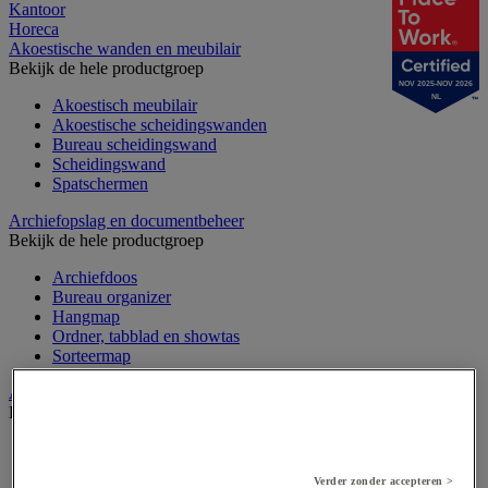
Kantoor
Horeca
Akoestische wanden en meubilair
Bekijk de hele productgroep
NOV 2025-NOV 2026
NL
Akoestisch meubilair
Akoestische scheidingswanden
Bureau scheidingswand
Scheidingswand
Spatschermen
Archiefopslag en documentbeheer
Bekijk de hele productgroep
Archiefdoos
Bureau organizer
Hangmap
Ordner, tabblad en showtas
Sorteermap
Audiovisueel
Bekijk de hele productgroep
Aansluitingen audio en video
Audio- en Hi-Fi-apparatuur
Verder zonder accepteren >