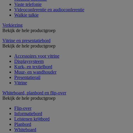
Vaste telefonie
Videoconferentie en audioconferentie
Walkie talkie
Verkiezing
Bekijk de hele productgroep
Vitrine en presentatiebord
Bekijk de hele productgroep
Accessoires voor vitrine
Displaysysteem
Kurk- en textielbord
Muur- en wandhouder
Presentatierail
Vitrine
Whiteboard, planbord en flip-over
Bekijk de hele productgroep
Flip-over
Informatiebord
Leistenen krijtbord
Planbord
Whiteboard