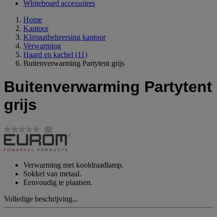
Whiteboard accessoires
Home
Kantoor
Klimaatbeheersing kantoor
Verwarming
Haard en kachel
(11)
Buitenverwarming Partytent grijs
Buitenverwarming Partytent
grijs
(0)
Geen
scorewaarde.
Dezelfde
paginalink.
Verwarming met kooldraadlamp.
Sokkel van metaal.
Eenvoudig te plaatsen.
Volledige beschrijving...