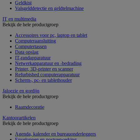
Geldkist
Valsgelddetectie en geldtelmachine
IT en multimedia
Bekijk de hele productgroep
Accessoires voor pc, laptop en tablet
Computeraansluiting
Computertassen
Data opslag
IT-randapparatuur
Netwerkapparatuur en -bedrading
Printer, 3D-printer en scanner
Refurbished computerapparatuur
Scherm-, pc- en tablethouder
Jaloezie en gordijn
Bekijk de hele productgroep
Raamdecoratie
Kantoorartikelen
Bekijk de hele productgroep
Agenda, kalender en bureauonderleggers
Enveloppen en postverwerking