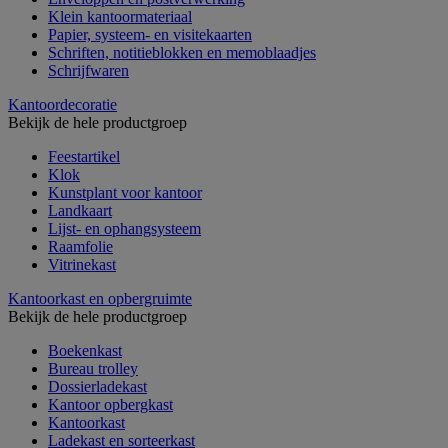
Klein kantoormateriaal
Papier, systeem- en visitekaarten
Schriften, notitieblokken en memoblaadjes
Schrijfwaren
Kantoordecoratie
Bekijk de hele productgroep
Feestartikel
Klok
Kunstplant voor kantoor
Landkaart
Lijst- en ophangsysteem
Raamfolie
Vitrinekast
Kantoorkast en opbergruimte
Bekijk de hele productgroep
Boekenkast
Bureau trolley
Dossierladekast
Kantoor opbergkast
Kantoorkast
Ladekast en sorteerkast