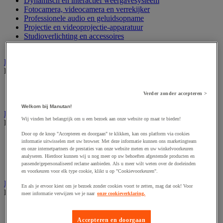
Dynamisch en interactief weergavesysteem
Fotocamera, videocamera en verrekijker
Professionele audio en geluidsopname
Projectie en videoprojectie-apparatuur
Studioverlichting en accessoires
Tv, dvd-speler en Blu-ray
Bewegwijzering en aanduidingsborden
Bekijk de hele productgroep
Deurnaambord
Verder zonder accepteren >
Pictogram
Welkom bij Manutan!
Folderrek en -houder
Wij vinden het belangrijk om u een bezoek aan onze website op maat te bieden!
Bekijk de hele productgroep
Door op de knop "Accepteren en doorgaan" te klikken, kan ons platform via cookies
Folderrek
informatie uitwisselen met uw browser. Met deze informatie kunnen ons marketingteam
Mobiel folderrek
en onze internetpartners de prestaties van onze website meten en uw winkelvoorkeuren
Tafel folderstandaard
analyseren. Hierdoor kunnen wij u nog meer op uw behoeften afgestemde producten en
passende/gepersonaliseerd reclame aanbieden. Als u meer wilt weten over de doeleinden
Wandfolderhouder
en voorkeuren voor elk type cookie, klikt u op "Cookievoorkeuren".
Inname en beheer van geld
En als je ervoor kiest om je bezoek zonder cookies voort te zetten, mag dat ook! Voor
Bekijk de hele productgroep
meer informatie verwijzen we je naar
onze cookieverklaring.
Barcode scanner en accessoires
Biljettenteller/sorteerder en valsgelddetector
Accepteren en doorgaan