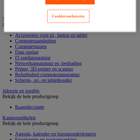
Geldkist
Valsgelddetectie en geldtelmachine
Cookievoorkeuren
IT en multimedia
Bekijk de hele productgroep
Accessoires voor pc, laptop en tablet
Computeraansluiting
Computertassen
Data opslag
IT-randapparatuur
Netwerkapparatuur en -bedrading
Printer, 3D-printer en scanner
Refurbished computerapparatuur
Scherm-, pc- en tablethouder
Jaloezie en gordijn
Bekijk de hele productgroep
Raamdecoratie
Kantoorartikelen
Bekijk de hele productgroep
Agenda, kalender en bureauonderleggers
Enveloppen en postverwerking