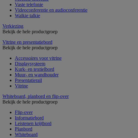
Vaste telefonie
Videoconferentie en audioconferentie
Walkie talkie
Verkiezing
Bekijk de hele productgroep
Vitrine en presentatiebord
Bekijk de hele productgroep
Accessoires voor vitrine
Displaysysteem
Kurk- en textielbord
Muur- en wandhouder
Presentatierail
Vitrine
Whiteboard, planbord en flip-over
Bekijk de hele productgroep
Flip-over
Informatiebord
Leistenen krijtbord
Planbord
Whiteboard