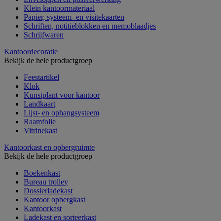
Klein kantoormateriaal
Papier, systeem- en visitekaarten
Schriften, notitieblokken en memoblaadjes
Schrijfwaren
Kantoordecoratie
Bekijk de hele productgroep
Feestartikel
Klok
Kunstplant voor kantoor
Landkaart
Lijst- en ophangsysteem
Raamfolie
Vitrinekast
Kantoorkast en opbergruimte
Bekijk de hele productgroep
Boekenkast
Bureau trolley
Dossierladekast
Kantoor opbergkast
Kantoorkast
Ladekast en sorteerkast