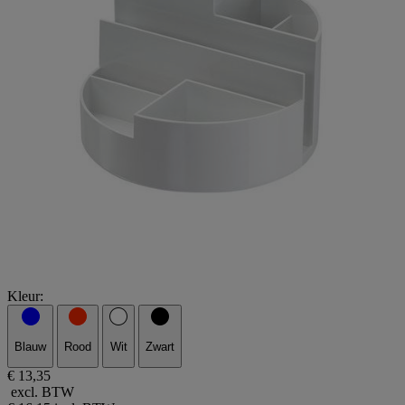
Kleur:
Blauw
Rood
Wit
Zwart
€ 13,35
excl. BTW