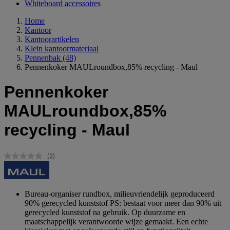
Whiteboard accessoires
Home
Kantoor
Kantoorartikelen
Klein kantoormateriaal
Pennenbak
(48)
Pennenkoker MAULroundbox,85% recycling - Maul
Pennenkoker
MAULroundbox,85%
recycling - Maul
(0)
Geen
scorewaarde.
Dezelfde
paginalink.
Bureau-organiser rundbox, milieuvriendelijk geproduceerd
90% gerecycled kunststof PS: bestaat voor meer dan 90% uit
gerecycled kunststof na gebruik. Op duurzame en
maatschappelijk verantwoorde wijze gemaakt. Een echte