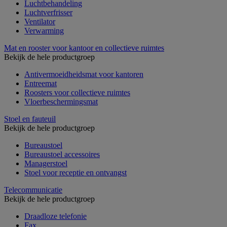
Luchtbehandeling
Luchtverfrisser
Ventilator
Verwarming
Mat en rooster voor kantoor en collectieve ruimtes
Bekijk de hele productgroep
Antivermoeidheidsmat voor kantoren
Entreemat
Roosters voor collectieve ruimtes
Vloerbeschermingsmat
Stoel en fauteuil
Bekijk de hele productgroep
Bureaustoel
Bureaustoel accessoires
Managerstoel
Stoel voor receptie en ontvangst
Telecommunicatie
Bekijk de hele productgroep
Draadloze telefonie
Fax