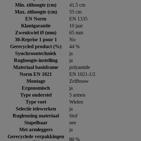
Min. zithoogte (cm)
41.5 cm
Max. zithoogte (cm)
55 cm
EN Norm
EN 1335
Klantgarantie
10 jaar
Zwenkwiel Ø (mm)
65 mm
30-Reprise 1 pour 1
No
Gerecycled product (%)
44 %
Synchroontechniek
ja
Rughoogte-instelling
ja
Materiaal basisframe
polyamide
Norm EN 1021
EN 1021-1/2
Montage
Zelfbouw
Ergonomisch
ja
Type onderstel
5 armen
Type voet
Wielen
Selectie telewerken
ja
Rugleuning materiaal
Stof
Stapelbaar
nee
Met armleggers
ja
Gerecyclede verpakkingen
80 %