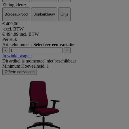
Zitting kleur:
Bordeauxrood
Donkerblauw
Grijs
€ 409,00
excl. BTW
€ 494,89
incl. BTW
Per stuk
Artikelnummer :
Selecteer een variatie
-
+
In winkelwagen
Dit artikel is momenteel niet beschikbaar
Minimum Hoeveelheid: 1
Offerte aanvragen