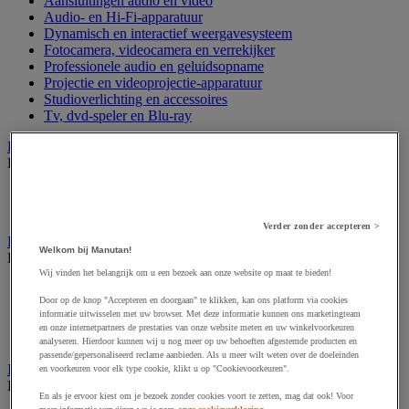
Aansluitingen audio en video
Audio- en Hi-Fi-apparatuur
Dynamisch en interactief weergavesysteem
Fotocamera, videocamera en verrekijker
Professionele audio en geluidsopname
Projectie en videoprojectie-apparatuur
Studioverlichting en accessoires
Tv, dvd-speler en Blu-ray
Bewegwijzering en aanduidingsborden
Bekijk de hele productgroep
Deurnaambord
Pictogram
Verder zonder accepteren >
Folderrek en -houder
Welkom bij Manutan!
Bekijk de hele productgroep
Wij vinden het belangrijk om u een bezoek aan onze website op maat te bieden!
Folderrek
Door op de knop "Accepteren en doorgaan" te klikken, kan ons platform via cookies
Mobiel folderrek
informatie uitwisselen met uw browser. Met deze informatie kunnen ons marketingteam
Tafel folderstandaard
en onze internetpartners de prestaties van onze website meten en uw winkelvoorkeuren
Wandfolderhouder
analyseren. Hierdoor kunnen wij u nog meer op uw behoeften afgestemde producten en
passende/gepersonaliseerd reclame aanbieden. Als u meer wilt weten over de doeleinden
Inname en beheer van geld
en voorkeuren voor elk type cookie, klikt u op "Cookievoorkeuren".
Bekijk de hele productgroep
En als je ervoor kiest om je bezoek zonder cookies voort te zetten, mag dat ook! Voor