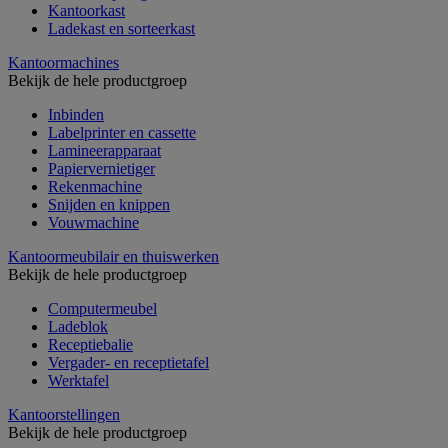
Kantoorkast
Ladekast en sorteerkast
Kantoormachines
Bekijk de hele productgroep
Inbinden
Labelprinter en cassette
Lamineerapparaat
Papiervernietiger
Rekenmachine
Snijden en knippen
Vouwmachine
Kantoormeubilair en thuiswerken
Bekijk de hele productgroep
Computermeubel
Ladeblok
Receptiebalie
Vergader- en receptietafel
Werktafel
Kantoorstellingen
Bekijk de hele productgroep