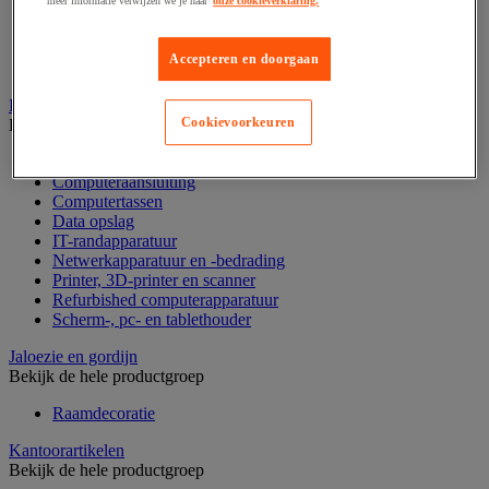
meer informatie verwijzen we je naar
onze cookieverklaring.
Barcode scanner en accessoires
Biljettenteller/sorteerder en valsgelddetector
Geldkist
Accepteren en doorgaan
Valsgelddetectie en geldtelmachine
IT en multimedia
Cookievoorkeuren
Bekijk de hele productgroep
Accessoires voor pc, laptop en tablet
Computeraansluiting
Computertassen
Data opslag
IT-randapparatuur
Netwerkapparatuur en -bedrading
Printer, 3D-printer en scanner
Refurbished computerapparatuur
Scherm-, pc- en tablethouder
Jaloezie en gordijn
Bekijk de hele productgroep
Raamdecoratie
Kantoorartikelen
Bekijk de hele productgroep