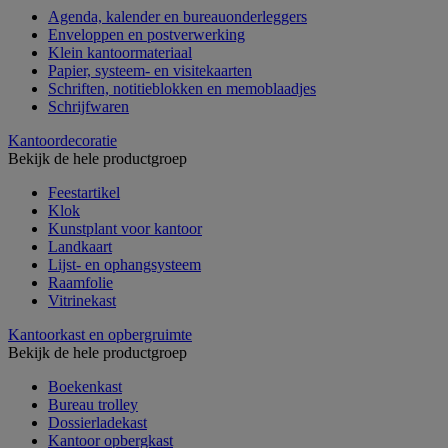
Agenda, kalender en bureauonderleggers
Enveloppen en postverwerking
Klein kantoormateriaal
Papier, systeem- en visitekaarten
Schriften, notitieblokken en memoblaadjes
Schrijfwaren
Kantoordecoratie
Bekijk de hele productgroep
Feestartikel
Klok
Kunstplant voor kantoor
Landkaart
Lijst- en ophangsysteem
Raamfolie
Vitrinekast
Kantoorkast en opbergruimte
Bekijk de hele productgroep
Boekenkast
Bureau trolley
Dossierladekast
Kantoor opbergkast