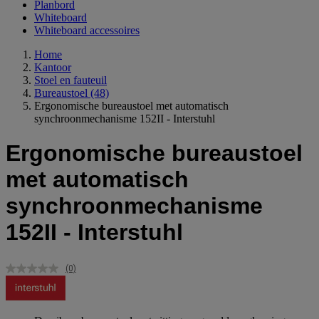
Planbord
Whiteboard
Whiteboard accessoires
Home
Kantoor
Stoel en fauteuil
Bureaustoel
(48)
Ergonomische bureaustoel met automatisch
synchroonmechanisme 152II - Interstuhl
Ergonomische bureaustoel
met automatisch
synchroonmechanisme
152II - Interstuhl
(0)
Geen
scorewaarde.
Dezelfde
paginalink.