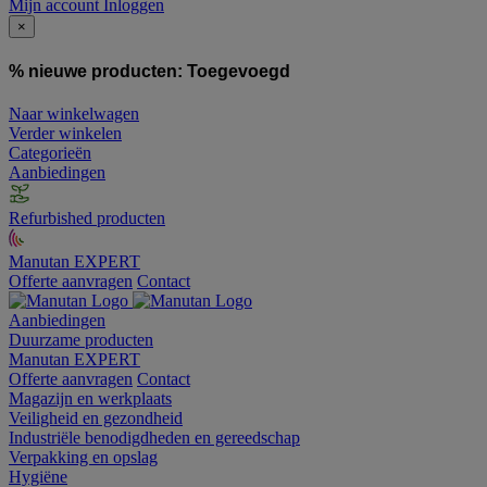
Mijn account
Inloggen
×
% nieuwe producten:
Toegevoegd
Naar winkelwagen
Verder winkelen
Categorieën
Aanbiedingen
Refurbished producten
Manutan EXPERT
Offerte aanvragen
Contact
Aanbiedingen
Duurzame producten
Manutan EXPERT
Offerte aanvragen
Contact
Magazijn en werkplaats
Veiligheid en gezondheid
Industriële benodigdheden en gereedschap
Verpakking en opslag
Hygiëne