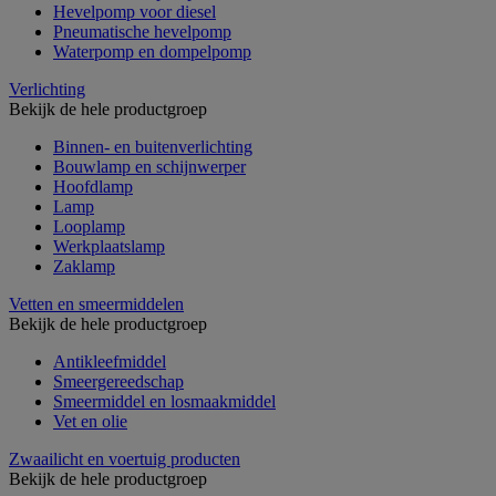
Hevelpomp voor diesel
Pneumatische hevelpomp
Waterpomp en dompelpomp
Verlichting
Bekijk de hele productgroep
Binnen- en buitenverlichting
Bouwlamp en schijnwerper
Hoofdlamp
Lamp
Looplamp
Werkplaatslamp
Zaklamp
Vetten en smeermiddelen
Bekijk de hele productgroep
Antikleefmiddel
Smeergereedschap
Smeermiddel en losmaakmiddel
Vet en olie
Zwaailicht en voertuig producten
Bekijk de hele productgroep