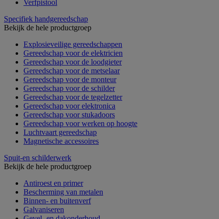
Verfpistool
Specifiek handgereedschap
Bekijk de hele productgroep
Explosieveilige gereedschappen
Gereedschap voor de elektricien
Gereedschap voor de loodgieter
Gereedschap voor de metselaar
Gereedschap voor de monteur
Gereedschap voor de schilder
Gereedschap voor de tegelzetter
Gereedschap voor elektronica
Gereedschap voor stukadoors
Gereedschap voor werken op hoogte
Luchtvaart gereedschap
Magnetische accessoires
Spuit-en schilderwerk
Bekijk de hele productgroep
Antiroest en primer
Bescherming van metalen
Binnen- en buitenverf
Galvaniseren
Gevel- en dakonderhoud