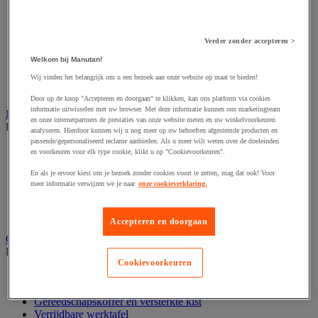
Accessoires voor schaafmachine
Accessoires voor schroevendraaier
Accessoires voor schuurmachine
Accessoires voor slijpmachine
Verder zonder accepteren >
Accessoires voor snij- en snoeigereedschap
Welkom bij Manutan!
Accessoires voor snij-schuurmachine
Accessoires voor spijkermachine
Wij vinden het belangrijk om u een bezoek aan onze website op maat te bieden!
Accessoires voor zaag
Door op de knop "Accepteren en doorgaan" te klikken, kan ons platform via cookies
informatie uitwisselen met uw browser. Met deze informatie kunnen ons marketingteam
Elektrische toebehoren en verlichting
en onze internetpartners de prestaties van onze website meten en uw winkelvoorkeuren
Bekijk de hele productgroep
analyseren. Hierdoor kunnen wij u nog meer op uw behoeften afgestemde producten en
passende/gepersonaliseerd reclame aanbieden. Als u meer wilt weten over de doeleinden
Accessoires voor elektrisch schakelpaneel
en voorkeuren voor elk type cookie, klikt u op "Cookievoorkeuren".
Batterij, oplader en kabel
En als je ervoor kiest om je bezoek zonder cookies voort te zetten, mag dat ook! Voor
Elektrische kabel
meer informatie verwijzen we je naar
onze cookieverklaring.
Elektrische uitrusting
Verlengsnoer, stekkerdoos en kapelhaspel
Wandcontactdoos en schakelaar
Accepteren en doorgaan
Gereedschap opbergen
Bekijk de hele productgroep
Cookievoorkeuren
Assortimentsdoos en gereedschapkoffer
Gereedschapskist en opbergtas
Gereedschapskoffer en versterkte kist
Verrijdbare werktafel