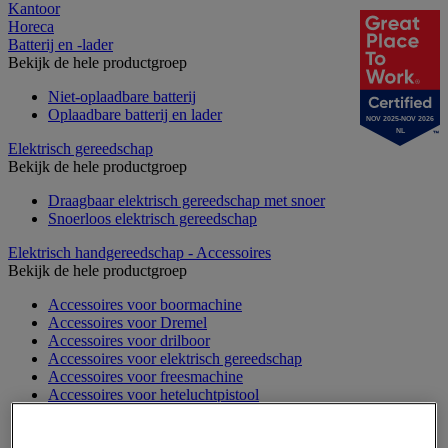
Kantoor
Horeca
Batterij en -lader
Bekijk de hele productgroep
Niet-oplaadbare batterij
Oplaadbare batterij en lader
NOV 2025-NOV 2026
NL
Elektrisch gereedschap
Bekijk de hele productgroep
Draagbaar elektrisch gereedschap met snoer
Snoerloos elektrisch gereedschap
Elektrisch handgereedschap - Accessoires
Bekijk de hele productgroep
Accessoires voor boormachine
Accessoires voor Dremel
Accessoires voor drilboor
Accessoires voor elektrisch gereedschap
Accessoires voor freesmachine
Accessoires voor heteluchtpistool
Accessoires voor multifunctionele gereedschap
Accessoires voor polijstmachine