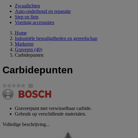
Zwaailichten
Auto-onderhoud en reparatie
Step en fiets
Voertuig accessoires
Home
Industriële benodigdheden en gereedschap
Markeren
Graveren
(40)
Carbidepunten
Carbidepunten
(0)
Geen
scorewaarde.
Dezelfde
paginalink.
Graveerpunt met verwisselbaar carbide.
Gebruik op verschillende materialen.
Volledige beschrijving...