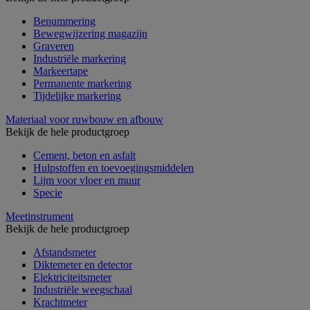
Benummering
Bewegwijzering magazijn
Graveren
Industriële markering
Markeertape
Permanente markering
Tijdelijke markering
Materiaal voor ruwbouw en afbouw
Bekijk de hele productgroep
Cement, beton en asfalt
Hulpstoffen en toevoegingsmiddelen
Lijm voor vloer en muur
Specie
Meetinstrument
Bekijk de hele productgroep
Afstandsmeter
Diktemeter en detector
Elektriciteitsmeter
Industriële weegschaal
Krachtmeter