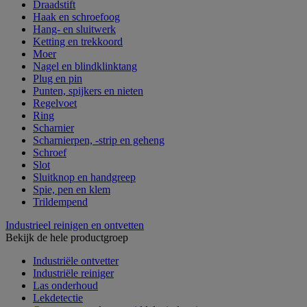
Draadstift
Haak en schroefoog
Hang- en sluitwerk
Ketting en trekkoord
Moer
Nagel en blindklinktang
Plug en pin
Punten, spijkers en nieten
Regelvoet
Ring
Scharnier
Scharnierpen, -strip en geheng
Schroef
Slot
Sluitknop en handgreep
Spie, pen en klem
Trildempend
Industrieel reinigen en ontvetten
Bekijk de hele productgroep
Industriële ontvetter
Industriële reiniger
Las onderhoud
Lekdetectie