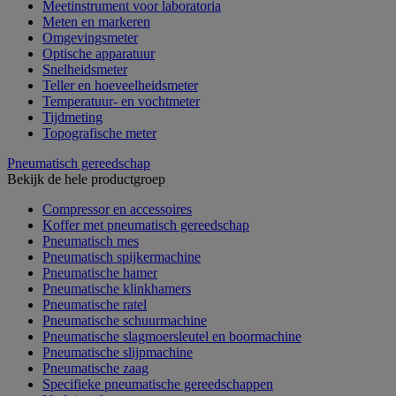
Meetinstrument voor laboratoria
Meten en markeren
Omgevingsmeter
Optische apparatuur
Snelheidsmeter
Teller en hoeveelheidsmeter
Temperatuur- en vochtmeter
Tijdmeting
Topografische meter
Pneumatisch gereedschap
Bekijk de hele productgroep
Compressor en accessoires
Koffer met pneumatisch gereedschap
Pneumatisch mes
Pneumatisch spijkermachine
Pneumatische hamer
Pneumatische klinkhamers
Pneumatische ratel
Pneumatische schuurmachine
Pneumatische slagmoersleutel en boormachine
Pneumatische slijpmachine
Pneumatische zaag
Specifieke pneumatische gereedschappen