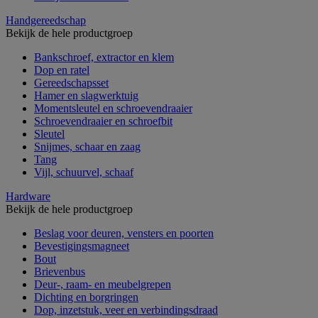
Handgereedschap
Bekijk de hele productgroep
Bankschroef, extractor en klem
Dop en ratel
Gereedschapsset
Hamer en slagwerktuig
Momentsleutel en schroevendraaier
Schroevendraaier en schroefbit
Sleutel
Snijmes, schaar en zaag
Tang
Vijl, schuurvel, schaaf
Hardware
Bekijk de hele productgroep
Beslag voor deuren, vensters en poorten
Bevestigingsmagneet
Bout
Brievenbus
Deur-, raam- en meubelgrepen
Dichting en borgringen
Dop, inzetstuk, veer en verbindingsdraad