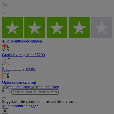
×
{ }
4,1/5 klantbeoordelingen
Gratis levering vanaf €200
Eigen montagedienst
Oplossingen op maat
Zoek
Suggested site content and search history menu
Mijn account
Inloggen
×