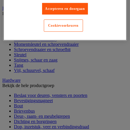
Handgereedschap
Accepteren en doorgaan
Bekijk de hele productgroep
Bankschroef, extractor en klem
Cookievoorkeuren
Dop en ratel
Gereedschapsset
Hamer en slagwerktuig
Momentsleutel en schroevendraaier
Schroevendraaier en schroefbit
Sleutel
Snijmes, schaar en zaag
Tang
Vijl, schuurvel, schaaf
Hardware
Bekijk de hele productgroep
Beslag voor deuren, vensters en poorten
Bevestigingsmagneet
Bout
Brievenbus
Deur-, raam- en meubelgrepen
Dichting en borgringen
Dop, inzetstuk, veer en verbindingsdraad