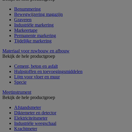
Benummering
Bewegwijzering magazijn
Graveren
Industriële markering
Markeertape
Permanente markering
Tijdelijke markering
Materiaal voor ruwbouw en afbouw
Bekijk de hele productgroep
Cement, beton en asfalt
Hulpstoffen en toevoegingsmiddelen
Lijm voor vloer en muur
Specie
Meetinstrument
Bekijk de hele productgroep
Afstandsmeter
Diktemeter en detector
Elektriciteitsmeter
Industriële weegschaal
Krachtmeter