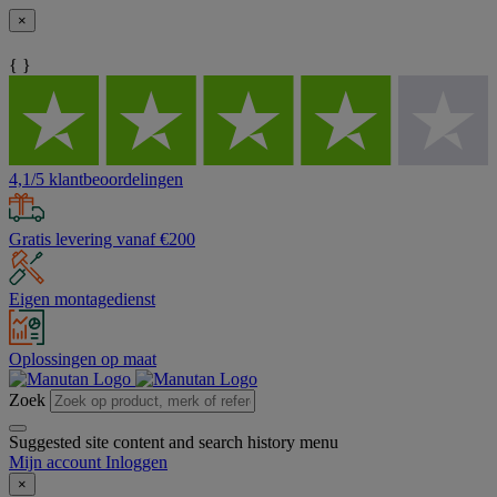
×
{ }
4,1/5 klantbeoordelingen
Gratis levering vanaf €200
Eigen montagedienst
Oplossingen op maat
Zoek
Suggested site content and search history menu
Mijn account
Inloggen
×