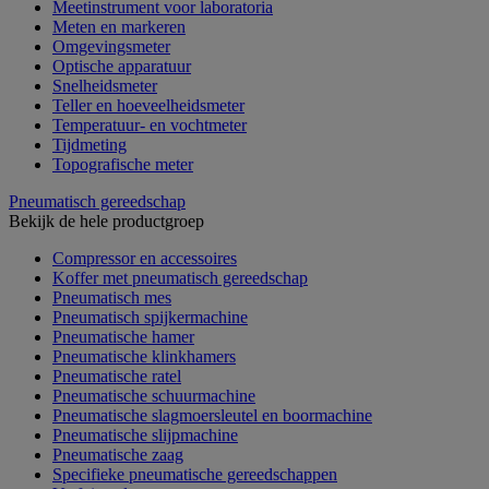
Meetinstrument voor laboratoria
Meten en markeren
Omgevingsmeter
Optische apparatuur
Snelheidsmeter
Teller en hoeveelheidsmeter
Temperatuur- en vochtmeter
Tijdmeting
Topografische meter
Pneumatisch gereedschap
Bekijk de hele productgroep
Compressor en accessoires
Koffer met pneumatisch gereedschap
Pneumatisch mes
Pneumatisch spijkermachine
Pneumatische hamer
Pneumatische klinkhamers
Pneumatische ratel
Pneumatische schuurmachine
Pneumatische slagmoersleutel en boormachine
Pneumatische slijpmachine
Pneumatische zaag
Specifieke pneumatische gereedschappen