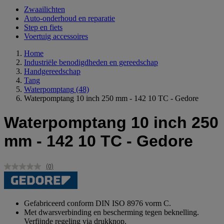
Zwaailichten
Auto-onderhoud en reparatie
Step en fiets
Voertuig accessoires
Home
Industriële benodigdheden en gereedschap
Handgereedschap
Tang
Waterpomptang
(48)
Waterpomptang 10 inch 250 mm - 142 10 TC - Gedore
Waterpomptang 10 inch 250
mm - 142 10 TC - Gedore
(0)
Geen
scorewaarde.
Dezelfde
paginalink.
Gefabriceerd conform DIN ISO 8976 vorm C.
Met dwarsverbinding en bescherming tegen beknelling.
Verfijnde regeling via drukknop.