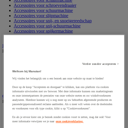
Accessoires voor schaafmachine
Accessoires voor schroevendraaier
Accessoires voor schuurmachine
Accessoires voor slijpmachine
Accessoires voor snij- en snoeigereedschap
Accessoires voor snij-schuurmachine
Accessoires voor spijkermachine
Accessoires voor zaag
Elektrische toebehoren en verlichting
Bekijk de hele productgroep
Accessoires voor elektrisch schakelpaneel
Verder zonder accepteren >
Batterij, oplader en kabel
Elektrische kabel
Welkom bij Manutan!
Elektrische uitrusting
Wij vinden het belangrijk om u een bezoek aan onze website op maat te bieden!
Verlengsnoer, stekkerdoos en kapelhaspel
Wandcontactdoos en schakelaar
Door op de knop "Accepteren en doorgaan" te klikken, kan ons platform via cookies
informatie uitwisselen met uw browser. Met deze informatie kunnen ons marketingteam
Gereedschap opbergen
en onze internetpartners de prestaties van onze website meten en uw winkelvoorkeuren
analyseren. Hierdoor kunnen wij u nog meer op uw behoeften afgestemde producten en
Bekijk de hele productgroep
passende/gepersonaliseerd reclame aanbieden. Als u meer wilt weten over de doeleinden
en voorkeuren voor elk type cookie, klikt u op "Cookievoorkeuren".
Assortimentsdoos en gereedschapkoffer
Gereedschapskist en opbergtas
En als je ervoor kiest om je bezoek zonder cookies voort te zetten, mag dat ook! Voor
Gereedschapskoffer en versterkte kist
meer informatie verwijzen we je naar
onze cookieverklaring.
Verrijdbare werktafel