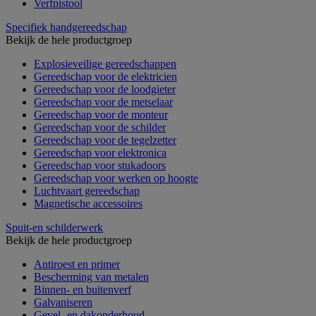
Verfpistool
Specifiek handgereedschap
Bekijk de hele productgroep
Explosieveilige gereedschappen
Gereedschap voor de elektricien
Gereedschap voor de loodgieter
Gereedschap voor de metselaar
Gereedschap voor de monteur
Gereedschap voor de schilder
Gereedschap voor de tegelzetter
Gereedschap voor elektronica
Gereedschap voor stukadoors
Gereedschap voor werken op hoogte
Luchtvaart gereedschap
Magnetische accessoires
Spuit-en schilderwerk
Bekijk de hele productgroep
Antiroest en primer
Bescherming van metalen
Binnen- en buitenverf
Galvaniseren
Gevel- en dakonderhoud