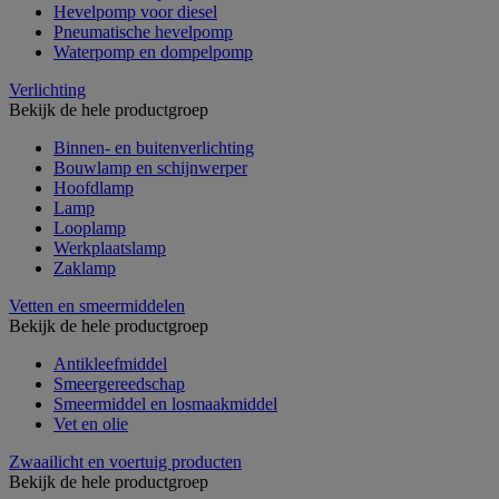
Hevelpomp voor diesel
Pneumatische hevelpomp
Waterpomp en dompelpomp
Verlichting
Bekijk de hele productgroep
Binnen- en buitenverlichting
Bouwlamp en schijnwerper
Hoofdlamp
Lamp
Looplamp
Werkplaatslamp
Zaklamp
Vetten en smeermiddelen
Bekijk de hele productgroep
Antikleefmiddel
Smeergereedschap
Smeermiddel en losmaakmiddel
Vet en olie
Zwaailicht en voertuig producten
Bekijk de hele productgroep