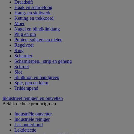
Draadstift
Haak en schroefoog
Hang- en sluitwerk
Ketting en trekkoord
Moer
Nagel en blindklinktang
Plug en pin
Punten, spijkers en nieten
Regelvoet
Ring
Scharnier
Scharnierpen, -strip en geheng
Schroef
Slot
Sluitknop en handgreep
Spie, pen en klem
Trildempend
Industrieel reinigen en ontvetten
Bekijk de hele productgroep
Industriële ontvetter
Industriële reiniger
Las onderhoud
Lekdetectie