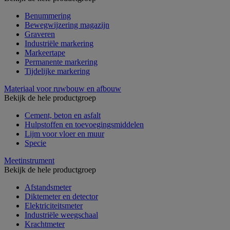
Benummering
Bewegwijzering magazijn
Graveren
Industriële markering
Markeertape
Permanente markering
Tijdelijke markering
Materiaal voor ruwbouw en afbouw
Bekijk de hele productgroep
Cement, beton en asfalt
Hulpstoffen en toevoegingsmiddelen
Lijm voor vloer en muur
Specie
Meetinstrument
Bekijk de hele productgroep
Afstandsmeter
Diktemeter en detector
Elektriciteitsmeter
Industriële weegschaal
Krachtmeter