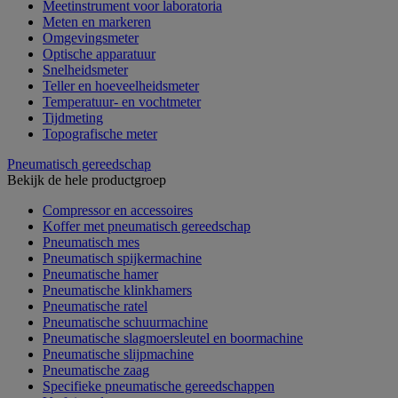
Meetinstrument voor laboratoria
Meten en markeren
Omgevingsmeter
Optische apparatuur
Snelheidsmeter
Teller en hoeveelheidsmeter
Temperatuur- en vochtmeter
Tijdmeting
Topografische meter
Pneumatisch gereedschap
Bekijk de hele productgroep
Compressor en accessoires
Koffer met pneumatisch gereedschap
Pneumatisch mes
Pneumatisch spijkermachine
Pneumatische hamer
Pneumatische klinkhamers
Pneumatische ratel
Pneumatische schuurmachine
Pneumatische slagmoersleutel en boormachine
Pneumatische slijpmachine
Pneumatische zaag
Specifieke pneumatische gereedschappen