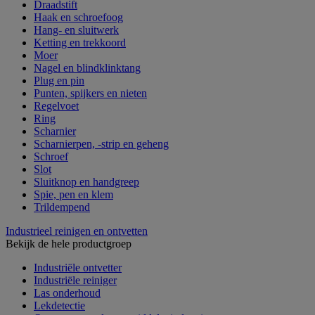
Draadstift
Haak en schroefoog
Hang- en sluitwerk
Ketting en trekkoord
Moer
Nagel en blindklinktang
Plug en pin
Punten, spijkers en nieten
Regelvoet
Ring
Scharnier
Scharnierpen, -strip en geheng
Schroef
Slot
Sluitknop en handgreep
Spie, pen en klem
Trildempend
Industrieel reinigen en ontvetten
Bekijk de hele productgroep
Industriële ontvetter
Industriële reiniger
Las onderhoud
Lekdetectie