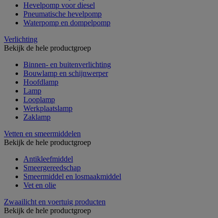
Hevelpomp voor diesel
Pneumatische hevelpomp
Waterpomp en dompelpomp
Verlichting
Bekijk de hele productgroep
Binnen- en buitenverlichting
Bouwlamp en schijnwerper
Hoofdlamp
Lamp
Looplamp
Werkplaatslamp
Zaklamp
Vetten en smeermiddelen
Bekijk de hele productgroep
Antikleefmiddel
Smeergereedschap
Smeermiddel en losmaakmiddel
Vet en olie
Zwaailicht en voertuig producten
Bekijk de hele productgroep