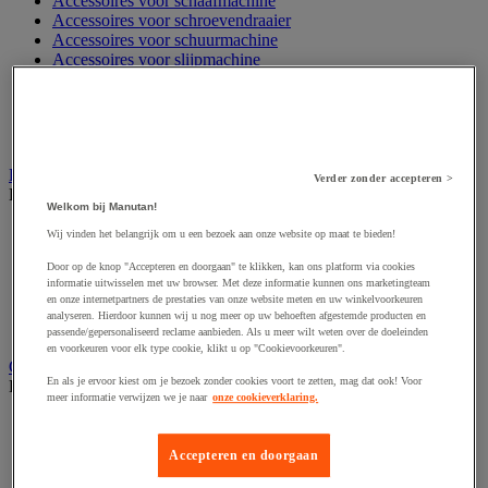
Accessoires voor schaafmachine
Accessoires voor schroevendraaier
Accessoires voor schuurmachine
Accessoires voor slijpmachine
Accessoires voor snij- en snoeigereedschap
Accessoires voor snij-schuurmachine
Accessoires voor spijkermachine
Accessoires voor zaag
Elektrische toebehoren en verlichting
Verder zonder accepteren >
Bekijk de hele productgroep
Welkom bij Manutan!
Accessoires voor elektrisch schakelpaneel
Wij vinden het belangrijk om u een bezoek aan onze website op maat te bieden!
Batterij, oplader en kabel
Door op de knop "Accepteren en doorgaan" te klikken, kan ons platform via cookies
Elektrische kabel
informatie uitwisselen met uw browser. Met deze informatie kunnen ons marketingteam
Elektrische uitrusting
en onze internetpartners de prestaties van onze website meten en uw winkelvoorkeuren
Verlengsnoer, stekkerdoos en kapelhaspel
analyseren. Hierdoor kunnen wij u nog meer op uw behoeften afgestemde producten en
Wandcontactdoos en schakelaar
passende/gepersonaliseerd reclame aanbieden. Als u meer wilt weten over de doeleinden
en voorkeuren voor elk type cookie, klikt u op "Cookievoorkeuren".
Gereedschap opbergen
En als je ervoor kiest om je bezoek zonder cookies voort te zetten, mag dat ook! Voor
Bekijk de hele productgroep
meer informatie verwijzen we je naar
onze cookieverklaring.
Assortimentsdoos en gereedschapkoffer
Gereedschapskist en opbergtas
Accepteren en doorgaan
Gereedschapskoffer en versterkte kist
Verrijdbare werktafel