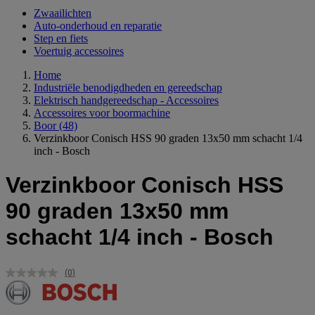
Zwaailichten
Auto-onderhoud en reparatie
Step en fiets
Voertuig accessoires
Home
Industriële benodigdheden en gereedschap
Elektrisch handgereedschap - Accessoires
Accessoires voor boormachine
Boor
(48)
Verzinkboor Conisch HSS 90 graden 13x50 mm schacht 1/4
inch - Bosch
Verzinkboor Conisch HSS
90 graden 13x50 mm
schacht 1/4 inch - Bosch
(0)
Geen
scorewaarde.
Dezelfde
paginalink.