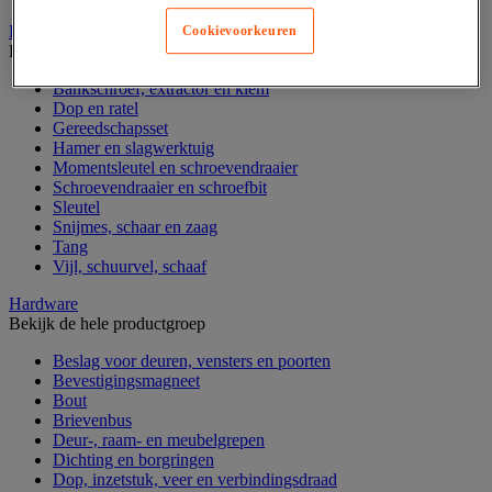
Handgereedschap
Cookievoorkeuren
Bekijk de hele productgroep
Bankschroef, extractor en klem
Dop en ratel
Gereedschapsset
Hamer en slagwerktuig
Momentsleutel en schroevendraaier
Schroevendraaier en schroefbit
Sleutel
Snijmes, schaar en zaag
Tang
Vijl, schuurvel, schaaf
Hardware
Bekijk de hele productgroep
Beslag voor deuren, vensters en poorten
Bevestigingsmagneet
Bout
Brievenbus
Deur-, raam- en meubelgrepen
Dichting en borgringen
Dop, inzetstuk, veer en verbindingsdraad