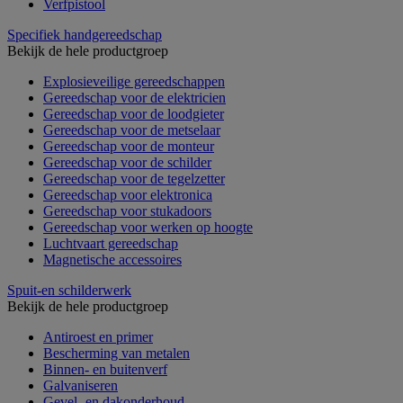
Verfpistool
Specifiek handgereedschap
Bekijk de hele productgroep
Explosieveilige gereedschappen
Gereedschap voor de elektricien
Gereedschap voor de loodgieter
Gereedschap voor de metselaar
Gereedschap voor de monteur
Gereedschap voor de schilder
Gereedschap voor de tegelzetter
Gereedschap voor elektronica
Gereedschap voor stukadoors
Gereedschap voor werken op hoogte
Luchtvaart gereedschap
Magnetische accessoires
Spuit-en schilderwerk
Bekijk de hele productgroep
Antiroest en primer
Bescherming van metalen
Binnen- en buitenverf
Galvaniseren
Gevel- en dakonderhoud