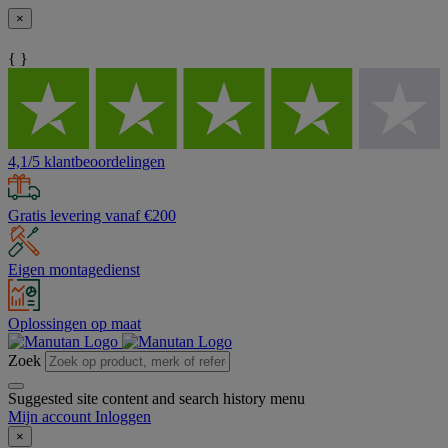
×
{ }
4,1/5 klantbeoordelingen
Gratis levering vanaf €200
Eigen montagedienst
Oplossingen op maat
Zoek
Suggested site content and search history menu
Mijn account
Inloggen
×