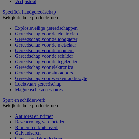
Verfpistool
Specifiek handgereedschap
Bekijk de hele productgroep
Explosieveilige gereedschappen
Gereedschap voor de elektricien
Gereedschap voor de loodgieter
Gereedschap voor de metselaar
Gereedschap voor de monteur
Gereedschap voor de schilder
Gereedschap voor de tegelzetter
Gereedschap voor elektronica
Gereedschap voor stukadoors
Gereedschap voor werken op hoogte
Luchtvaart gereedschap
Magnetische accessoires
Spuit-en schilderwerk
Bekijk de hele productgroep
Antiroest en primer
Bescherming van metalen
Binnen- en buitenverf
Galvaniseren
Gevel- en dakonderhoud