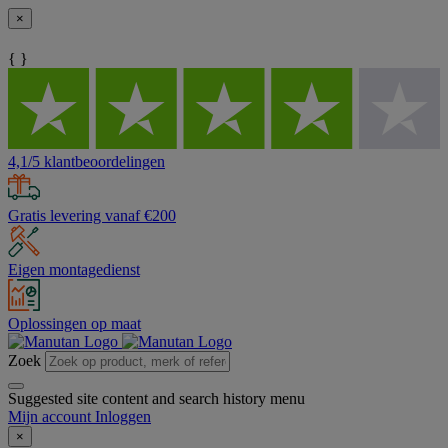
×
{ }
4,1/5 klantbeoordelingen
Gratis levering vanaf €200
Eigen montagedienst
Oplossingen op maat
Zoek
Suggested site content and search history menu
Mijn account
Inloggen
×