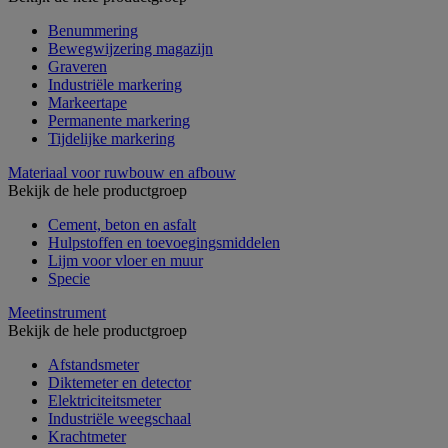
Benummering
Bewegwijzering magazijn
Graveren
Industriële markering
Markeertape
Permanente markering
Tijdelijke markering
Materiaal voor ruwbouw en afbouw
Bekijk de hele productgroep
Cement, beton en asfalt
Hulpstoffen en toevoegingsmiddelen
Lijm voor vloer en muur
Specie
Meetinstrument
Bekijk de hele productgroep
Afstandsmeter
Diktemeter en detector
Elektriciteitsmeter
Industriële weegschaal
Krachtmeter