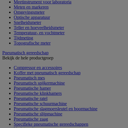
Meetinstrument voor laboratoria
Meten en markeren
Omgevingsmeter
Optische apparatuur
Snelheidsmeter
Teller en hoeveelheidsmeter
Temperatuur- en vochtmeter
Tijdmeting
Topografische meter
Pneumatisch gereedschap
Bekijk de hele productgroep
Compressor en accessoires
Koffer met pneumatisch gereedschap
Pneumatisch mes
Pneumatisch spijkermachine
Pneumatische hamer
Pneumatische klinkhamers
Pneumatische ratel
Pneumatische schuurmachine
Pneumatische slagmoersleutel en boormachine
Pneumatische slijpmachine
Pneumatische zaag
Specifieke pneumatische gereedschappen