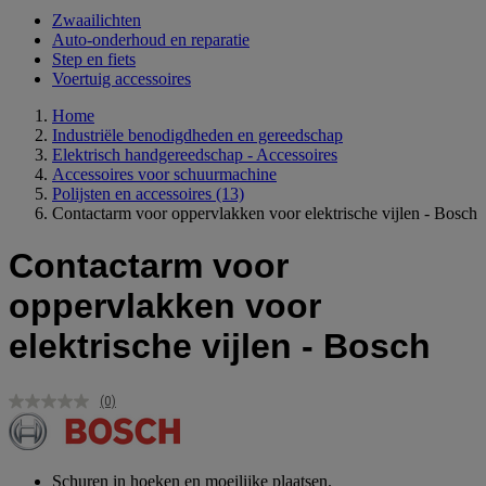
Zwaailichten
Auto-onderhoud en reparatie
Step en fiets
Voertuig accessoires
Home
Industriële benodigdheden en gereedschap
Elektrisch handgereedschap - Accessoires
Accessoires voor schuurmachine
Polijsten en accessoires
(13)
Contactarm voor oppervlakken voor elektrische vijlen - Bosch
Contactarm voor
oppervlakken voor
elektrische vijlen - Bosch
(0)
Geen
scorewaarde.
Dezelfde
paginalink.
Schuren in hoeken en moeilijke plaatsen.