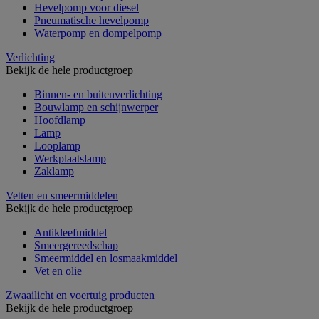
Hevelpomp voor diesel
Pneumatische hevelpomp
Waterpomp en dompelpomp
Verlichting
Bekijk de hele productgroep
Binnen- en buitenverlichting
Bouwlamp en schijnwerper
Hoofdlamp
Lamp
Looplamp
Werkplaatslamp
Zaklamp
Vetten en smeermiddelen
Bekijk de hele productgroep
Antikleefmiddel
Smeergereedschap
Smeermiddel en losmaakmiddel
Vet en olie
Zwaailicht en voertuig producten
Bekijk de hele productgroep