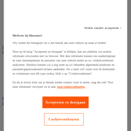
Accessoires voor schaafmachine
Accessoires voor schroevendraaier
Accessoires voor schuurmachine
Accessoires voor slijpmachine
Accessoires voor snij- en snoeigereedschap
Accessoires voor snij-schuurmachine
Verder zonder accepteren >
Accessoires voor spijkermachine
Welkom bij Manutan!
Accessoires voor zaag
Wij vinden het belangrijk om u een bezoek aan onze website op maat te bieden!
Elektrische toebehoren en verlichting
Bekijk de hele productgroep
Door op de knop "Accepteren en doorgaan" te klikken, kan ons platform via cookies
informatie uitwisselen met uw browser. Met deze informatie kunnen ons marketingteam
en onze internetpartners de prestaties van onze website meten en uw winkelvoorkeuren
Accessoires voor elektrisch schakelpaneel
analyseren. Hierdoor kunnen wij u nog meer op uw behoeften afgestemde producten en
Batterij, oplader en kabel
passende/gepersonaliseerd reclame aanbieden. Als u meer wilt weten over de doeleinden
Elektrische kabel
en voorkeuren voor elk type cookie, klikt u op "Cookievoorkeuren".
Elektrische uitrusting
Verlengsnoer, stekkerdoos en kapelhaspel
En als je ervoor kiest om je bezoek zonder cookies voort te zetten, mag dat ook! Voor
meer informatie verwijzen we je naar
onze cookieverklaring.
Wandcontactdoos en schakelaar
Gereedschap opbergen
Accepteren en doorgaan
Bekijk de hele productgroep
Assortimentsdoos en gereedschapkoffer
Gereedschapskist en opbergtas
Cookievoorkeuren
Gereedschapskoffer en versterkte kist
Verrijdbare werktafel