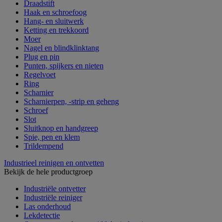
Draadstift
Haak en schroefoog
Hang- en sluitwerk
Ketting en trekkoord
Moer
Nagel en blindklinktang
Plug en pin
Punten, spijkers en nieten
Regelvoet
Ring
Scharnier
Scharnierpen, -strip en geheng
Schroef
Slot
Sluitknop en handgreep
Spie, pen en klem
Trildempend
Industrieel reinigen en ontvetten
Bekijk de hele productgroep
Industriële ontvetter
Industriële reiniger
Las onderhoud
Lekdetectie