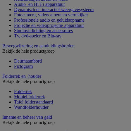
Audio- en Hi-Fi-apparatuur
Dynamisch en interactief weergavesysteem
Fotocamera, videocamera en verrekijker
Professionele audio en geluidsopname
Projectie en videoprojectie-apparatuur
Studioverlichting en accessoires
Tv, dvd-speler en Blu-ray
Bewegwijzering en aanduidingsborden
Bekijk de hele productgroep
Deurnaambord
Pictogram
Folderrek en -houder
Bekijk de hele productgroep
Folderrek
Mobiel folderrek
Tafel folderstandaard
Wandfolderhouder
Inname en beheer van geld
Bekijk de hele productgroep