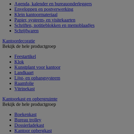
Agenda, kalender en bureauonderleggers
Enveloppen en postverwerking
Klein kantoormateriaal
Papier, systeem- en visitekaarten
Schriften, notitieblokken en memoblaadjes
Schrijfwaren
Kantoordecoratie
Bekijk de hele productgroep
Feestartikel
Klok
Kunstplant voor kantoor
Landkaart
Lijst- en ophangsysteem
Raamfolie
Vitrinekast
Kantoorkast en opbergruimte
Bekijk de hele productgroep
Boekenkast
Bureau trolley
Dossierladekast
Kantoor opbergkast