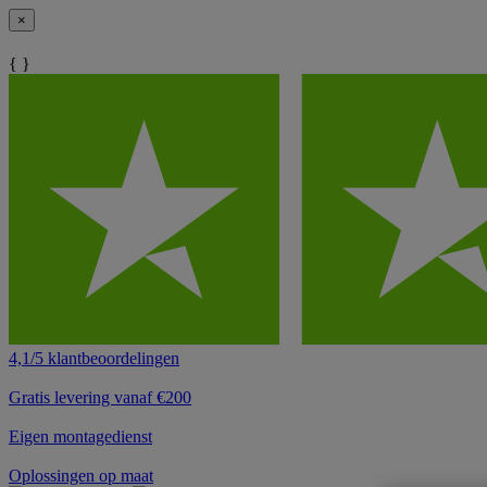
×
{ }
4,1/5 klantbeoordelingen
Gratis levering vanaf €200
Eigen montagedienst
Oplossingen op maat