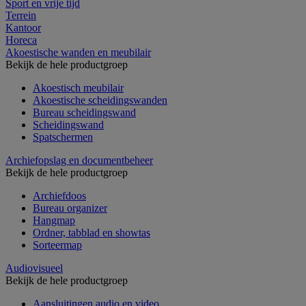
Sport en vrije tijd
Terrein
Kantoor
Horeca
Akoestische wanden en meubilair
Bekijk de hele productgroep
Akoestisch meubilair
Akoestische scheidingswanden
Bureau scheidingswand
Scheidingswand
Spatschermen
Archiefopslag en documentbeheer
Bekijk de hele productgroep
Archiefdoos
Bureau organizer
Hangmap
Ordner, tabblad en showtas
Sorteermap
Audiovisueel
Bekijk de hele productgroep
Aansluitingen audio en video