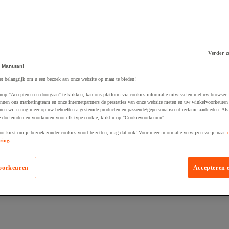
Verder z
 Manutan!
 winkelwagen
et belangrijk om u een bezoek aan onze website op maat te bieden!
nop "Accepteren en doorgaan" te klikken, kan ons platform via cookies informatie uitwisselen met uw browser.
nnen ons marketingteam en onze internetpartners de prestaties van onze website meten en uw winkelvoorkeuren 
nen wij u nog meer op uw behoeften afgestemde producten en passende/gepersonaliseerd reclame aanbieden. Als
 doeleinden en voorkeuren voor elk type cookie, klikt u op "Cookievoorkeuren".
oor kiest om je bezoek zonder cookies voort te zetten, mag dat ook! Voor meer informatie verwijzen we je naar
ring.
oorkeuren
Accepteren 