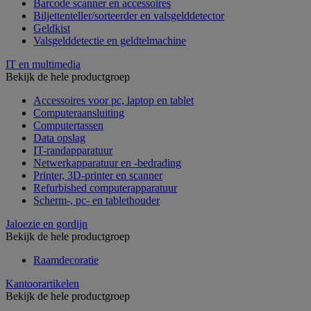
Barcode scanner en accessoires
Biljettenteller/sorteerder en valsgelddetector
Geldkist
Valsgelddetectie en geldtelmachine
IT en multimedia
Bekijk de hele productgroep
Accessoires voor pc, laptop en tablet
Computeraansluiting
Computertassen
Data opslag
IT-randapparatuur
Netwerkapparatuur en -bedrading
Printer, 3D-printer en scanner
Refurbished computerapparatuur
Scherm-, pc- en tablethouder
Jaloezie en gordijn
Bekijk de hele productgroep
Raamdecoratie
Kantoorartikelen
Bekijk de hele productgroep