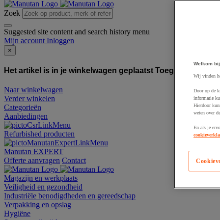
Zoek
Suggested site content and search history menu
Mijn account
Inloggen
×
Welkom bij
Het artikel is in je winkelwagen geplaatst
Toegevoegd aan
Wij vinden h
Naar winkelwagen
Door op de k
Verder winkelen
informatie ku
Hierdoor kun
Categorieën
weten over de
Aanbiedingen
En als je erv
Refurbished producten
cookieverkla
Manutan EXPERT
Offerte aanvragen
Contact
Cookiev
Magazijn en werkplaats
Veiligheid en gezondheid
Industriële benodigdheden en gereedschap
Verpakking en opslag
Hygiëne