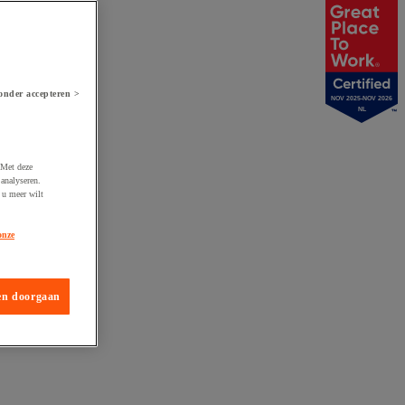
onder accepteren >
NOV 2025-NOV 2026
NL
 Met deze
analyseren.
 u meer wilt
onze
en doorgaan