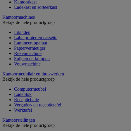
Kantoorkast
Ladekast en sorteerkast
Kantoormachines
Bekijk de hele productgroep
Inbinden
Labelprinter en cassette
Lamineerapparaat
Papiervernietiger
Rekenmachine
Snijden en knippen
Vouwmachine
Kantoormeubilair en thuiswerken
Bekijk de hele productgroep
Computermeubel
Ladeblok
Receptiebalie
Vergader- en receptietafel
Werktafel
Kantoorstellingen
Bekijk de hele productgroep