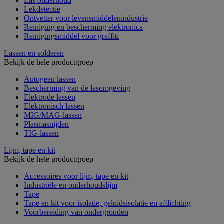
Las onderhoud
Lekdetectie
Ontvetter voor levensmiddelenindustrie
Reiniging en bescherming elektronica
Reinigingsmiddel voor graffiti
Lassen en solderen
Bekijk de hele productgroep
Autogeen lassen
Bescherming van de lasomgeving
Elektrode lassen
Elektronisch lassen
MIG/MAG-lassen
Plasmasnijden
TIG-lassen
Lijm, tape en kit
Bekijk de hele productgroep
Accessoires voor lijm, tape en kit
Industriële en onderhoudslijm
Tape
Tape en kit voor isolatie, geluidsisolatie en afdichting
Voorbereiding van ondergronden