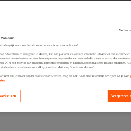
Verder z
 Manutan!
 winkelwagen
et belangrijk om u een bezoek aan onze website op maat te bieden!
nop "Accepteren en doorgaan" te klikken, kan ons platform via cookies informatie uitwisselen met uw browser.
nnen ons marketingteam en onze internetpartners de prestaties van onze website meten en uw winkelvoorkeuren 
nen wij u nog meer op uw behoeften afgestemde producten en passende/gepersonaliseerd reclame aanbieden. Als
 doeleinden en voorkeuren voor elk type cookie, klikt u op "Cookievoorkeuren".
oor kiest om je bezoek zonder cookies voort te zetten, mag dat ook! Voor meer informatie verwijzen we je naar
ring.
oorkeuren
Accepteren 