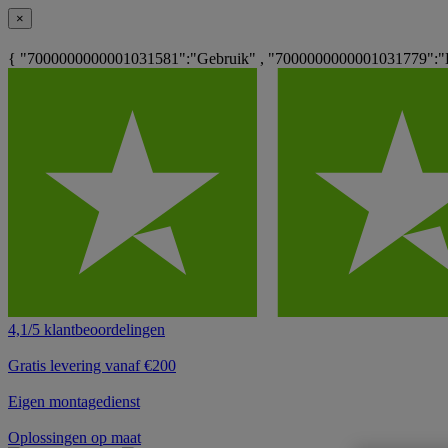
×
{ "7000000000001031581":"Gebruik" , "7000000000001031779":"L
4,1/5 klantbeoordelingen
Gratis levering vanaf €200
Eigen montagedienst
Oplossingen op maat