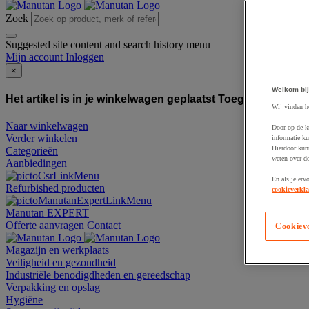
Zoek
Suggested site content and search history menu
Mijn account
Inloggen
×
Welkom bij
Het artikel is in je winkelwagen geplaatst
Toegevoegd aan
Wij vinden h
Naar winkelwagen
Door op de k
Verder winkelen
informatie ku
Hierdoor kun
Categorieën
weten over de
Aanbiedingen
En als je erv
Refurbished producten
cookieverkla
Manutan EXPERT
Offerte aanvragen
Contact
Cookiev
Magazijn en werkplaats
Veiligheid en gezondheid
Industriële benodigdheden en gereedschap
Verpakking en opslag
Hygiëne