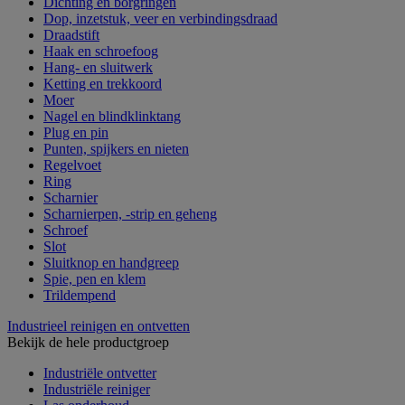
Dichting en borgringen
Dop, inzetstuk, veer en verbindingsdraad
Draadstift
Haak en schroefoog
Hang- en sluitwerk
Ketting en trekkoord
Moer
Nagel en blindklinktang
Plug en pin
Punten, spijkers en nieten
Regelvoet
Ring
Scharnier
Scharnierpen, -strip en geheng
Schroef
Slot
Sluitknop en handgreep
Spie, pen en klem
Trildempend
Industrieel reinigen en ontvetten
Bekijk de hele productgroep
Industriële ontvetter
Industriële reiniger