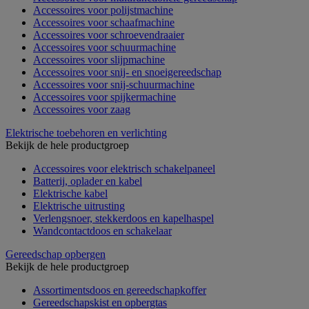
Accessoires voor polijstmachine
Accessoires voor schaafmachine
Accessoires voor schroevendraaier
Accessoires voor schuurmachine
Accessoires voor slijpmachine
Accessoires voor snij- en snoeigereedschap
Accessoires voor snij-schuurmachine
Accessoires voor spijkermachine
Accessoires voor zaag
Elektrische toebehoren en verlichting
Bekijk de hele productgroep
Accessoires voor elektrisch schakelpaneel
Batterij, oplader en kabel
Elektrische kabel
Elektrische uitrusting
Verlengsnoer, stekkerdoos en kapelhaspel
Wandcontactdoos en schakelaar
Gereedschap opbergen
Bekijk de hele productgroep
Assortimentsdoos en gereedschapkoffer
Gereedschapskist en opbergtas