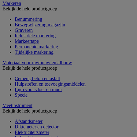
Markeren
Bekijk de hele productgroep
Benummering
Bewegwijzering magazijn
Graveren
Industriële markering
Markeertape
Permanente markering
Tijdelijke markering
Materiaal voor ruwbouw en afbouw
Bekijk de hele productgroep
Cement, beton en asfalt
Hulpstoffen en toevoegingsmiddelen
Lijm voor vloer en muur
Specie
Meetinstrument
Bekijk de hele productgroep
Afstandsmeter
Diktemeter en detector
Elektriciteitsmeter