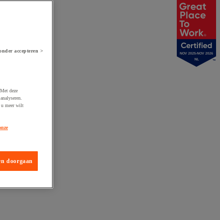
onder accepteren >
NOV 2025-NOV 2026
NL
 Met deze
analyseren.
 u meer wilt
onze
en doorgaan