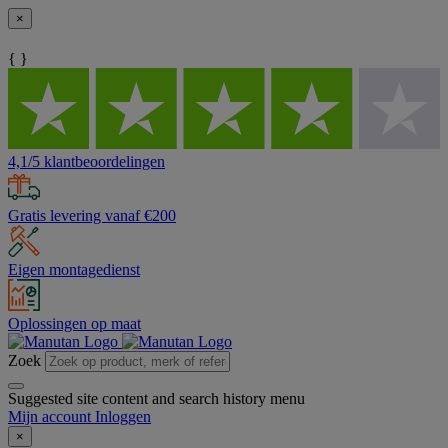
×
{ }
4,1/5 klantbeoordelingen
Gratis levering vanaf €200
Eigen montagedienst
Oplossingen op maat
Zoek
Suggested site content and search history menu
Mijn account
Inloggen
×