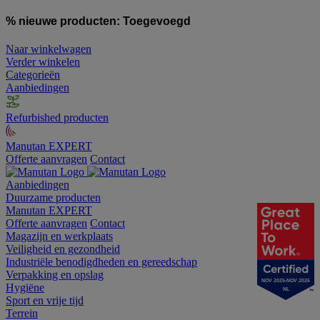
% nieuwe producten:
Toegevoegd
Naar winkelwagen
Verder winkelen
Categorieën
Aanbiedingen
Refurbished producten
Manutan EXPERT
Offerte aanvragen
Contact
Aanbiedingen
Duurzame producten
Manutan EXPERT
Offerte aanvragen
Contact
Magazijn en werkplaats
Veiligheid en gezondheid
Industriële benodigdheden en gereedschap
Verpakking en opslag
NOV 2025-NOV 2026
Hygiëne
NL
Sport en vrije tijd
Terrein