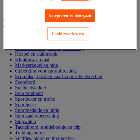
Fitnessapparaat
Yoga, pilates en gymnastiek
Accepteren en doorgaan
Multi sportuitrusting en accessoires
Bekijk de hele productgroep
Cookievoorkeuren
Balbomp en balcompressor
Fluitje
Grondmarkering voor sporttraining
Hoepel en slalomstok
Klimtouw en mat
Markeerkegel en pion
Opberging voor sportuitrusting
Scoreblad, bord en kaart voor scheidsrechter
Scorebord
Snelheidsladder
Sportarmband
Sportbeker en trofee
Sporthesje
Sportmedaille en lintje
Sportzaal vloercoating
Stopwatch
Tactiekbord, notitieboekje en clip
Trainingshorde
Veldfles, bidon en thermosfles