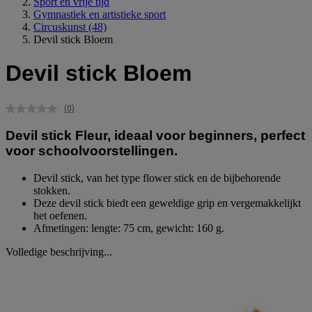
Sport en vrije tijd
Gymnastiek en artistieke sport
Circuskunst
(48)
Devil stick Bloem
Devil stick Bloem
(0)
Geen
scorewaarde.
Devil stick Fleur, ideaal voor beginners, perfect
Dezelfde
paginalink.
voor schoolvoorstellingen.
Devil stick, van het type flower stick en de bijbehorende
stokken.
Deze devil stick biedt een geweldige grip en vergemakkelijkt
het oefenen.
Afmetingen: lengte: 75 cm, gewicht: 160 g.
Volledige beschrijving...