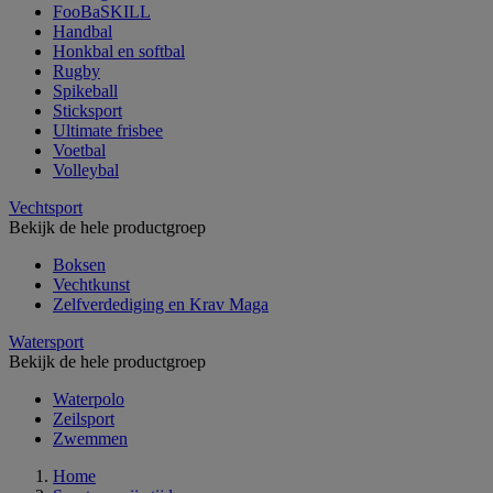
FooBaSKILL
Handbal
Honkbal en softbal
Rugby
Spikeball
Sticksport
Ultimate frisbee
Voetbal
Volleybal
Vechtsport
Bekijk de hele productgroep
Boksen
Vechtkunst
Zelfverdediging en Krav Maga
Watersport
Bekijk de hele productgroep
Waterpolo
Zeilsport
Zwemmen
Home