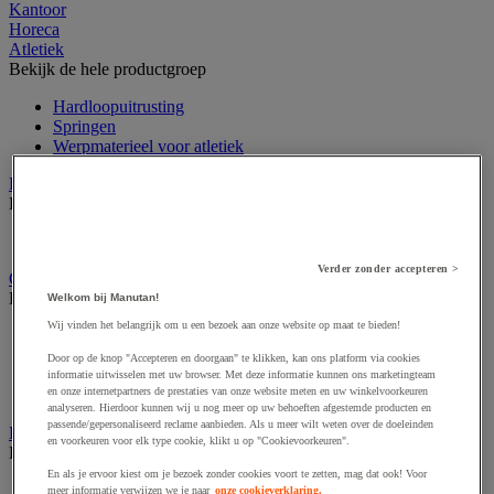
Kantoor
Horeca
Atletiek
Bekijk de hele productgroep
Hardloopuitrusting
Springen
Werpmaterieel voor atletiek
Buitenspeeltuin
Bekijk de hele productgroep
Groot XXL buitenspel
Verder zonder accepteren >
Gymnastiek en artistieke sport
Bekijk de hele productgroep
Welkom bij Manutan!
Wij vinden het belangrijk om u een bezoek aan onze website op maat te bieden!
Circuskunst
Gymuitrusting
Door op de knop "Accepteren en doorgaan" te klikken, kan ons platform via cookies
Ritmisch gymtoestel
informatie uitwisselen met uw browser. Met deze informatie kunnen ons marketingteam
en onze internetpartners de prestaties van onze website meten en uw winkelvoorkeuren
Turntoestel
analyseren. Hierdoor kunnen wij u nog meer op uw behoeften afgestemde producten en
passende/gepersonaliseerd reclame aanbieden. Als u meer wilt weten over de doeleinden
Krachttraining en fitness
en voorkeuren voor elk type cookie, klikt u op "Cookievoorkeuren".
Bekijk de hele productgroep
En als je ervoor kiest om je bezoek zonder cookies voort te zetten, mag dat ook! Voor
Fitnessapparaat
meer informatie verwijzen we je naar
onze cookieverklaring.