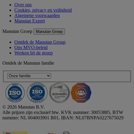
Over ons
Cookies, privacy en veiligheid
Algemene voorwaarden
Manutan Expert
Manutan Groep
Manutan Groep
Ontdek de Manutan Group
Ons MVO-beleid
Werken bij de groep
Ontdek de Manutan familie
© 2026 Manutan B.V.
Alle prijzen zijn exclusief btw. KVK nummer: 30053885, BTW
nummer: NL 004003901 B01, IBAN: NL07BNPA0227675029
Accessibility - some points not compliant