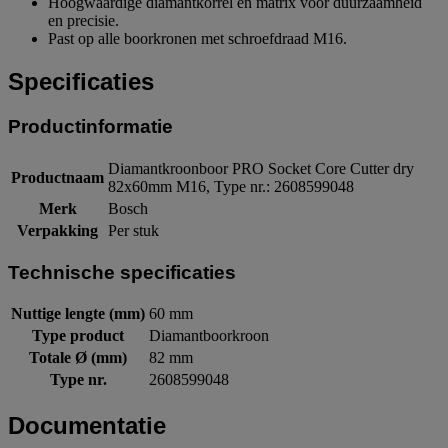
Hoogwaardige diamantkorrel en matrix voor duurzaamheid
en precisie.
Past op alle boorkronen met schroefdraad M16.
Specificaties
Productinformatie
Diamantkroonboor PRO Socket Core Cutter dry
Productnaam
82x60mm M16, Type nr.: 2608599048
Merk
Bosch
Verpakking
Per stuk
Technische specificaties
Nuttige lengte (mm)
60 mm
Type product
Diamantboorkroon
Totale Ø (mm)
82 mm
Type nr.
2608599048
Documentatie