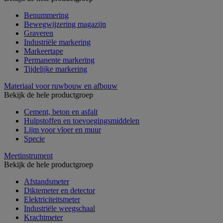
Benummering
Bewegwijzering magazijn
Graveren
Industriële markering
Markeertape
Permanente markering
Tijdelijke markering
Materiaal voor ruwbouw en afbouw
Bekijk de hele productgroep
Cement, beton en asfalt
Hulpstoffen en toevoegingsmiddelen
Lijm voor vloer en muur
Specie
Meetinstrument
Bekijk de hele productgroep
Afstandsmeter
Diktemeter en detector
Elektriciteitsmeter
Industriële weegschaal
Krachtmeter