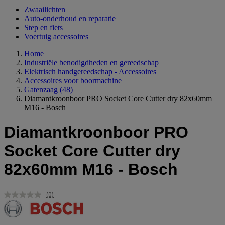
Zwaailichten
Auto-onderhoud en reparatie
Step en fiets
Voertuig accessoires
Home
Industriële benodigdheden en gereedschap
Elektrisch handgereedschap - Accessoires
Accessoires voor boormachine
Gatenzaag
(48)
Diamantkroonboor PRO Socket Core Cutter dry 82x60mm
M16 - Bosch
Diamantkroonboor PRO
Socket Core Cutter dry
82x60mm M16 - Bosch
(0)
Geen
scorewaarde.
Dezelfde
paginalink.