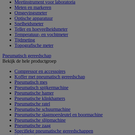
Meetinstrument voor laboratoria
Meten en markeren
Omgevingsmeter
Optische apparatuur
Snelheidsmeter
Teller en hoeveelheidsmeter
Temperatuur- en vochtmeter
Tijdmeting
Topografische meter
Pneumatisch gereedschap
Bekijk de hele productgroep
Compressor en accessoires
Koffer met pneumatisch gereedschap
Pneumatisch mes
Pneumatisch spijkermachine
Pneumatische hamer
Pneumatische klinkhamers
Pneumatische ratel
Pneumatische schuurmachine
Pneumatische slagmoersleutel en boormachine
Pneumatische slijpmachine
Pneumatische zaag
Specifieke pneumatische gereedschappen