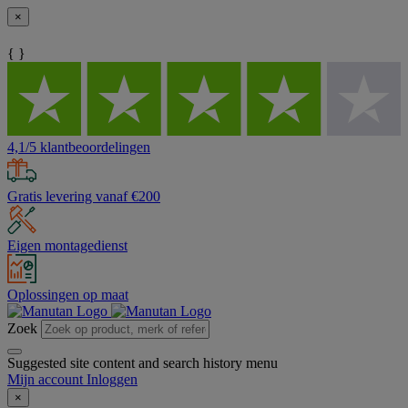
×
{ }
4,1/5 klantbeoordelingen
Gratis levering vanaf €200
Eigen montagedienst
Oplossingen op maat
Zoek
Suggested site content and search history menu
Mijn account
Inloggen
×