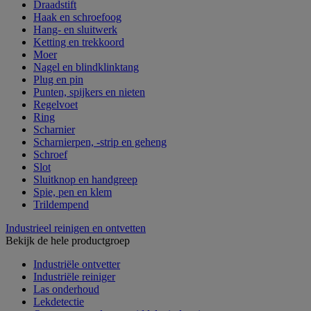
Draadstift
Haak en schroefoog
Hang- en sluitwerk
Ketting en trekkoord
Moer
Nagel en blindklinktang
Plug en pin
Punten, spijkers en nieten
Regelvoet
Ring
Scharnier
Scharnierpen, -strip en geheng
Schroef
Slot
Sluitknop en handgreep
Spie, pen en klem
Trildempend
Industrieel reinigen en ontvetten
Bekijk de hele productgroep
Industriële ontvetter
Industriële reiniger
Las onderhoud
Lekdetectie