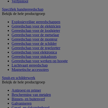
Verfpistool
Specifiek handgereedschap
Bekijk de hele productgroep
Explosieveilige gereedschappen
Gereedschap voor de elektricien
Gereedschap voor de loodgieter
Gereedschap voor de metselaar
Gereedschap voor de monteur
Gereedschap voor de schilder
Gereedschap voor de tegelzetter
Gereedschap voor elektronica
Gereedschap voor stukadoors
Gereedschap voor werken op hoogte
Luchtvaart gereedschap
Magnetische accessoires
Spuit-en schilderwerk
Bekijk de hele productgroep
Antiroest en primer
Bescherming van metalen
Binnen- en buitenverf
Galvaniseren
Gevel- en dakonderhoud