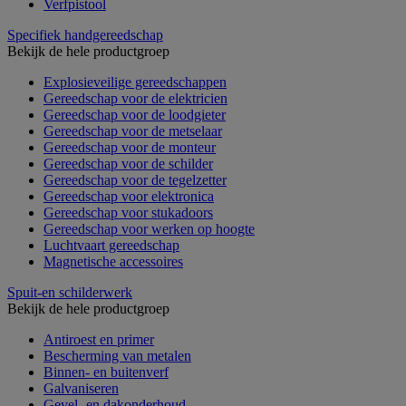
Verfpistool
Specifiek handgereedschap
Bekijk de hele productgroep
Explosieveilige gereedschappen
Gereedschap voor de elektricien
Gereedschap voor de loodgieter
Gereedschap voor de metselaar
Gereedschap voor de monteur
Gereedschap voor de schilder
Gereedschap voor de tegelzetter
Gereedschap voor elektronica
Gereedschap voor stukadoors
Gereedschap voor werken op hoogte
Luchtvaart gereedschap
Magnetische accessoires
Spuit-en schilderwerk
Bekijk de hele productgroep
Antiroest en primer
Bescherming van metalen
Binnen- en buitenverf
Galvaniseren
Gevel- en dakonderhoud