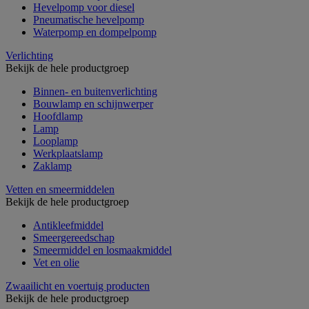
Hevelpomp voor diesel
Pneumatische hevelpomp
Waterpomp en dompelpomp
Verlichting
Bekijk de hele productgroep
Binnen- en buitenverlichting
Bouwlamp en schijnwerper
Hoofdlamp
Lamp
Looplamp
Werkplaatslamp
Zaklamp
Vetten en smeermiddelen
Bekijk de hele productgroep
Antikleefmiddel
Smeergereedschap
Smeermiddel en losmaakmiddel
Vet en olie
Zwaailicht en voertuig producten
Bekijk de hele productgroep