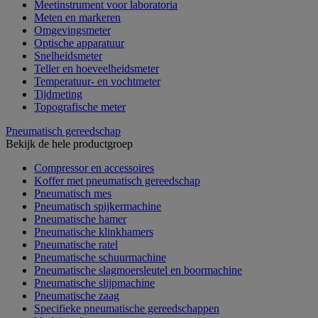
Meetinstrument voor laboratoria
Meten en markeren
Omgevingsmeter
Optische apparatuur
Snelheidsmeter
Teller en hoeveelheidsmeter
Temperatuur- en vochtmeter
Tijdmeting
Topografische meter
Pneumatisch gereedschap
Bekijk de hele productgroep
Compressor en accessoires
Koffer met pneumatisch gereedschap
Pneumatisch mes
Pneumatisch spijkermachine
Pneumatische hamer
Pneumatische klinkhamers
Pneumatische ratel
Pneumatische schuurmachine
Pneumatische slagmoersleutel en boormachine
Pneumatische slijpmachine
Pneumatische zaag
Specifieke pneumatische gereedschappen