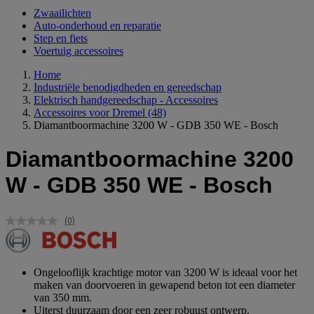
Zwaailichten
Auto-onderhoud en reparatie
Step en fiets
Voertuig accessoires
Home
Industriële benodigdheden en gereedschap
Elektrisch handgereedschap - Accessoires
Accessoires voor Dremel
(48)
Diamantboormachine 3200 W - GDB 350 WE - Bosch
Diamantboormachine 3200
W - GDB 350 WE - Bosch
(0)
Geen
scorewaarde.
Dezelfde
paginalink.
Ongelooflijk krachtige motor van 3200 W is ideaal voor het
maken van doorvoeren in gewapend beton tot een diameter
van 350 mm.
Uiterst duurzaam door een zeer robuust ontwerp.