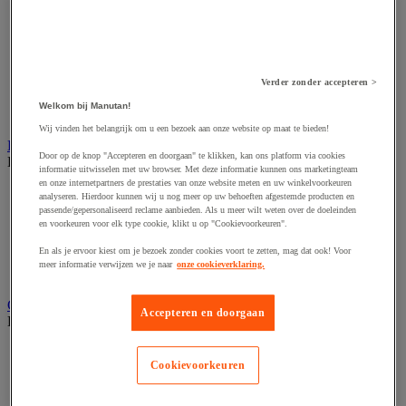
Accessoires voor schaafmachine
Accessoires voor schroevendraaier
Accessoires voor schuurmachine
Accessoires voor slijpmachine
Accessoires voor snij- en snoeigereedschap
Accessoires voor snij-schuurmachine
Verder zonder accepteren >
Accessoires voor spijkermachine
Welkom bij Manutan!
Accessoires voor zaag
Wij vinden het belangrijk om u een bezoek aan onze website op maat te bieden!
Elektrische toebehoren en verlichting
Door op de knop "Accepteren en doorgaan" te klikken, kan ons platform via cookies
Bekijk de hele productgroep
informatie uitwisselen met uw browser. Met deze informatie kunnen ons marketingteam
en onze internetpartners de prestaties van onze website meten en uw winkelvoorkeuren
Accessoires voor elektrisch schakelpaneel
analyseren. Hierdoor kunnen wij u nog meer op uw behoeften afgestemde producten en
Batterij, oplader en kabel
passende/gepersonaliseerd reclame aanbieden. Als u meer wilt weten over de doeleinden
Elektrische kabel
en voorkeuren voor elk type cookie, klikt u op "Cookievoorkeuren".
Elektrische uitrusting
En als je ervoor kiest om je bezoek zonder cookies voort te zetten, mag dat ook! Voor
Verlengsnoer, stekkerdoos en kapelhaspel
meer informatie verwijzen we je naar
onze cookieverklaring.
Wandcontactdoos en schakelaar
Gereedschap opbergen
Accepteren en doorgaan
Bekijk de hele productgroep
Assortimentsdoos en gereedschapkoffer
Cookievoorkeuren
Gereedschapskist en opbergtas
Gereedschapskoffer en versterkte kist
Verrijdbare werktafel