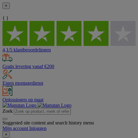
×
{ }
4,1/5 klantbeoordelingen
Gratis levering vanaf €200
Eigen montagedienst
Oplossingen op maat
Zoek
Suggested site content and search history menu
Mijn account
Inloggen
×