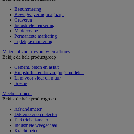
Benummering
Bewegwijzering magazijn
Graveren
Industriële markering
Markeertape
Permanente markering
Tijdelijke markering
Materiaal voor ruwbouw en afbouw
Bekijk de hele productgroep
Cement, beton en asfalt
Hulpstoffen en toevoegingsmiddelen
Lijm voor vloer en muur
Specie
Meetinstrument
Bekijk de hele productgroep
Afstandsmeter
Diktemeter en detector
Elektriciteitsmeter
Industriële weegschaal
Krachtmeter