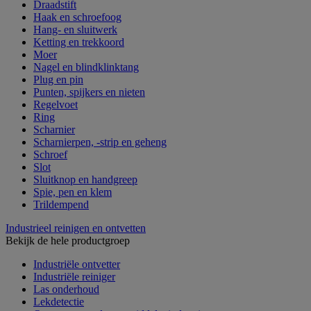
Draadstift
Haak en schroefoog
Hang- en sluitwerk
Ketting en trekkoord
Moer
Nagel en blindklinktang
Plug en pin
Punten, spijkers en nieten
Regelvoet
Ring
Scharnier
Scharnierpen, -strip en geheng
Schroef
Slot
Sluitknop en handgreep
Spie, pen en klem
Trildempend
Industrieel reinigen en ontvetten
Bekijk de hele productgroep
Industriële ontvetter
Industriële reiniger
Las onderhoud
Lekdetectie