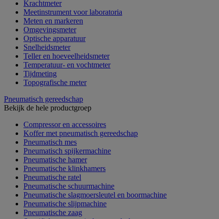
Krachtmeter
Meetinstrument voor laboratoria
Meten en markeren
Omgevingsmeter
Optische apparatuur
Snelheidsmeter
Teller en hoeveelheidsmeter
Temperatuur- en vochtmeter
Tijdmeting
Topografische meter
Pneumatisch gereedschap
Bekijk de hele productgroep
Compressor en accessoires
Koffer met pneumatisch gereedschap
Pneumatisch mes
Pneumatisch spijkermachine
Pneumatische hamer
Pneumatische klinkhamers
Pneumatische ratel
Pneumatische schuurmachine
Pneumatische slagmoersleutel en boormachine
Pneumatische slijpmachine
Pneumatische zaag