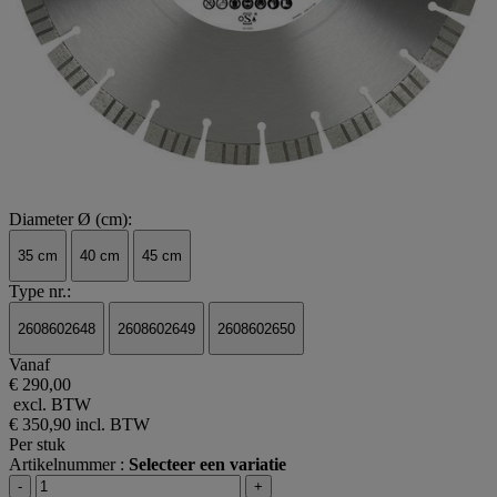
Diameter Ø (cm):
35 cm
40 cm
45 cm
Type nr.:
2608602648
2608602649
2608602650
Vanaf
€ 290,00
excl. BTW
€ 350,90
incl. BTW
Per stuk
Artikelnummer :
Selecteer een variatie
-
+