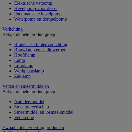
Elektrische vatpomp
Hevelpomp voor diesel
Pneumatische hevelpomp
Waterpomp en dompelpomp
Verlichting
Bekijk de hele productgroep
Binnen- en buitenverlichting
Bouwlamp en schijnwerper
Hoofdlamp
Lamp
Looplamp
Werkplaatslamp
Zaklamp
Vetten en smeermiddelen
Bekijk de hele productgroep
Antikleefmiddel
Smeergereedschap
Smeermiddel en losmaakmiddel
Vet en olie
Zwaailicht en voertuig producten