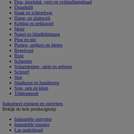
Dop, inzetstuk, veer en verbindingsdraad
Draadstift
Haak en schroefoog
Hang- en sluitwerk
Ketting en trekkoord
Moer
Nagel en blindklinktang
Plug en pin
Punten, spijkers en nieten
Regelvoet
Ring
Scharnier
Scharnierpen, -strip en geheng
Schroef
Slot
Sluitknop en handgreep
Spie, pen en klem
Trildempend
Industrieel reinigen en ontvetten
Bekijk de hele productgroep
Industriële ontvetter
Industriële reiniger
Las onderhoud