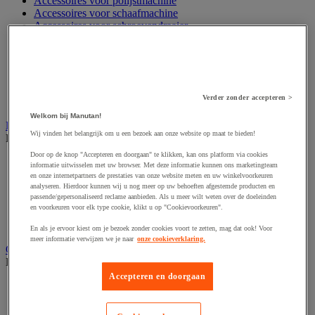
Accessoires voor polijstmachine
Accessoires voor schaafmachine
Accessoires voor schroevendraaier
Accessoires voor schuurmachine
Accessoires voor slijpmachine
Accessoires voor snij- en snoeigereedschap
Accessoires voor snij-schuurmachine
Accessoires voor spijkermachine
Verder zonder accepteren >
Accessoires voor zaag
Welkom bij Manutan!
Elektrische toebehoren en verlichting
Wij vinden het belangrijk om u een bezoek aan onze website op maat te bieden!
Bekijk de hele productgroep
Door op de knop "Accepteren en doorgaan" te klikken, kan ons platform via cookies
Accessoires voor elektrisch schakelpaneel
informatie uitwisselen met uw browser. Met deze informatie kunnen ons marketingteam
Batterij, oplader en kabel
en onze internetpartners de prestaties van onze website meten en uw winkelvoorkeuren
Elektrische kabel
analyseren. Hierdoor kunnen wij u nog meer op uw behoeften afgestemde producten en
passende/gepersonaliseerd reclame aanbieden. Als u meer wilt weten over de doeleinden
Elektrische uitrusting
en voorkeuren voor elk type cookie, klikt u op "Cookievoorkeuren".
Verlengsnoer, stekkerdoos en kapelhaspel
Wandcontactdoos en schakelaar
En als je ervoor kiest om je bezoek zonder cookies voort te zetten, mag dat ook! Voor
meer informatie verwijzen we je naar
onze cookieverklaring.
Gereedschap opbergen
Bekijk de hele productgroep
Accepteren en doorgaan
Assortimentsdoos en gereedschapkoffer
Gereedschapskist en opbergtas
Gereedschapskoffer en versterkte kist