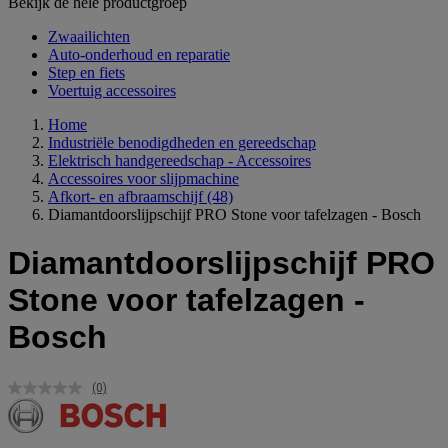
Bekijk de hele productgroep
Zwaailichten
Auto-onderhoud en reparatie
Step en fiets
Voertuig accessoires
Home
Industriële benodigdheden en gereedschap
Elektrisch handgereedschap - Accessoires
Accessoires voor slijpmachine
Afkort- en afbraamschijf
(48)
Diamantdoorslijpschijf PRO Stone voor tafelzagen - Bosch
Diamantdoorslijpschijf PRO
Stone voor tafelzagen -
Bosch
(0)
Geen
scorewaarde.
Dezelfde
paginalink.