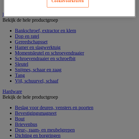
Cookievoorkeuren
Verrijdbare werktafel
Handgereedschap
Bekijk de hele productgroep
Bankschroef, extractor en klem
Dop en ratel
Gereedschapsset
Hamer en slagwerktuig
Momentsleutel en schroevendraaier
Schroevendraaier en schroefbit
Sleutel
Snijmes, schaar en zaag
Tang
Vijl, schuurvel, schaaf
Hardware
Bekijk de hele productgroep
Beslag voor deuren, vensters en poorten
Bevestigingsmagneet
Bout
Brievenbus
Deur-, raam- en meubelgrepen
Dichting en borgringen