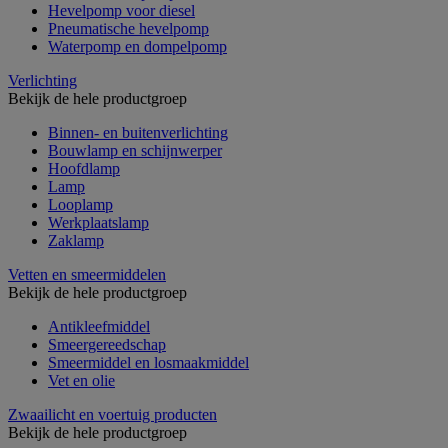
Hevelpomp voor diesel
Pneumatische hevelpomp
Waterpomp en dompelpomp
Verlichting
Bekijk de hele productgroep
Binnen- en buitenverlichting
Bouwlamp en schijnwerper
Hoofdlamp
Lamp
Looplamp
Werkplaatslamp
Zaklamp
Vetten en smeermiddelen
Bekijk de hele productgroep
Antikleefmiddel
Smeergereedschap
Smeermiddel en losmaakmiddel
Vet en olie
Zwaailicht en voertuig producten
Bekijk de hele productgroep