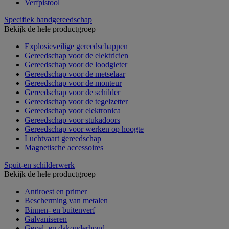
Verfpistool
Specifiek handgereedschap
Bekijk de hele productgroep
Explosieveilige gereedschappen
Gereedschap voor de elektricien
Gereedschap voor de loodgieter
Gereedschap voor de metselaar
Gereedschap voor de monteur
Gereedschap voor de schilder
Gereedschap voor de tegelzetter
Gereedschap voor elektronica
Gereedschap voor stukadoors
Gereedschap voor werken op hoogte
Luchtvaart gereedschap
Magnetische accessoires
Spuit-en schilderwerk
Bekijk de hele productgroep
Antiroest en primer
Bescherming van metalen
Binnen- en buitenverf
Galvaniseren
Gevel- en dakonderhoud