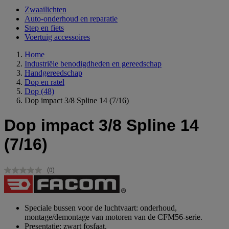
Zwaailichten
Auto-onderhoud en reparatie
Step en fiets
Voertuig accessoires
Home
Industriële benodigdheden en gereedschap
Handgereedschap
Dop en ratel
Dop
(48)
Dop impact 3/8 Spline 14 (7/16)
Dop impact 3/8 Spline 14
(7/16)
(0)
Geen
scorewaarde.
Dezelfde
paginalink.
Speciale bussen voor de luchtvaart: onderhoud,
montage/demontage van motoren van de CFM56-serie.
Presentatie: zwart fosfaat.