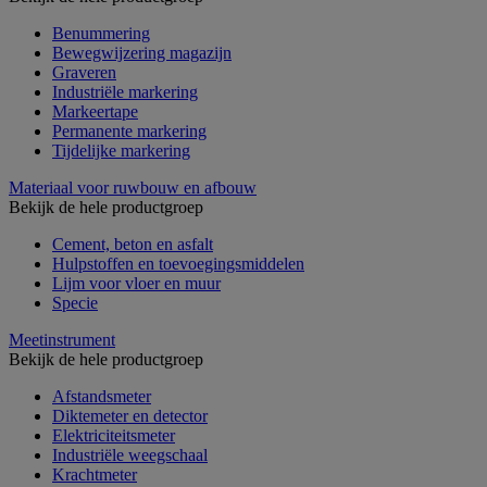
Benummering
Bewegwijzering magazijn
Graveren
Industriële markering
Markeertape
Permanente markering
Tijdelijke markering
Materiaal voor ruwbouw en afbouw
Bekijk de hele productgroep
Cement, beton en asfalt
Hulpstoffen en toevoegingsmiddelen
Lijm voor vloer en muur
Specie
Meetinstrument
Bekijk de hele productgroep
Afstandsmeter
Diktemeter en detector
Elektriciteitsmeter
Industriële weegschaal
Krachtmeter