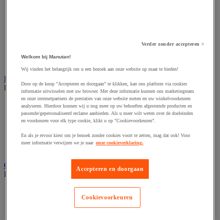
Accessoires voor schaafmachine
Accessoires voor schroevendraaier
Accessoires voor schuurmachine
Accessoires voor slijpmachine
Accessoires voor snij- en snoeigereedschap
Accessoires voor snij-schuurmachine
Verder zonder accepteren >
Accessoires voor spijkermachine
Welkom bij Manutan!
Accessoires voor zaag
Wij vinden het belangrijk om u een bezoek aan onze website op maat te bieden!
Elektrische toebehoren en verlichting
Door op de knop "Accepteren en doorgaan" te klikken, kan ons platform via cookies
Bekijk de hele productgroep
informatie uitwisselen met uw browser. Met deze informatie kunnen ons marketingteam
en onze internetpartners de prestaties van onze website meten en uw winkelvoorkeuren
Accessoires voor elektrisch schakelpaneel
analyseren. Hierdoor kunnen wij u nog meer op uw behoeften afgestemde producten en
Batterij, oplader en kabel
passende/gepersonaliseerd reclame aanbieden. Als u meer wilt weten over de doeleinden
Elektrische kabel
en voorkeuren voor elk type cookie, klikt u op "Cookievoorkeuren".
Elektrische uitrusting
En als je ervoor kiest om je bezoek zonder cookies voort te zetten, mag dat ook! Voor
Verlengsnoer, stekkerdoos en kapelhaspel
meer informatie verwijzen we je naar
onze cookieverklaring.
Wandcontactdoos en schakelaar
Gereedschap opbergen
Accepteren en doorgaan
Bekijk de hele productgroep
Assortimentsdoos en gereedschapkoffer
Cookievoorkeuren
Gereedschapskist en opbergtas
Gereedschapskoffer en versterkte kist
Verrijdbare werktafel