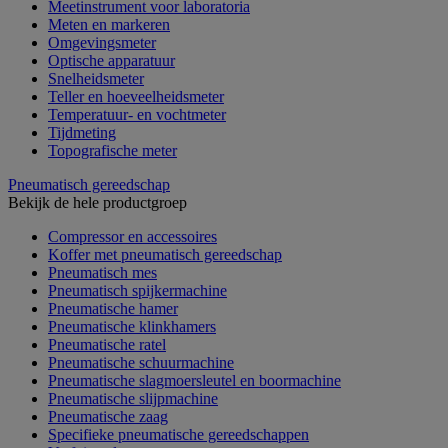
Meetinstrument voor laboratoria
Meten en markeren
Omgevingsmeter
Optische apparatuur
Snelheidsmeter
Teller en hoeveelheidsmeter
Temperatuur- en vochtmeter
Tijdmeting
Topografische meter
Pneumatisch gereedschap
Bekijk de hele productgroep
Compressor en accessoires
Koffer met pneumatisch gereedschap
Pneumatisch mes
Pneumatisch spijkermachine
Pneumatische hamer
Pneumatische klinkhamers
Pneumatische ratel
Pneumatische schuurmachine
Pneumatische slagmoersleutel en boormachine
Pneumatische slijpmachine
Pneumatische zaag
Specifieke pneumatische gereedschappen