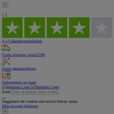
×
{ }
4,1/5 klantbeoordelingen
Gratis levering vanaf €200
Eigen montagedienst
Oplossingen op maat
Zoek
Suggested site content and search history menu
Mijn account
Inloggen
×