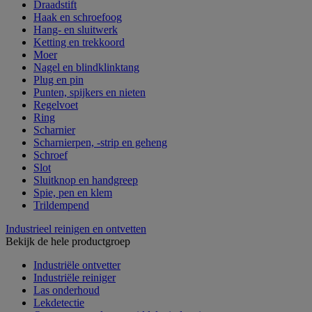
Draadstift
Haak en schroefoog
Hang- en sluitwerk
Ketting en trekkoord
Moer
Nagel en blindklinktang
Plug en pin
Punten, spijkers en nieten
Regelvoet
Ring
Scharnier
Scharnierpen, -strip en geheng
Schroef
Slot
Sluitknop en handgreep
Spie, pen en klem
Trildempend
Industrieel reinigen en ontvetten
Bekijk de hele productgroep
Industriële ontvetter
Industriële reiniger
Las onderhoud
Lekdetectie