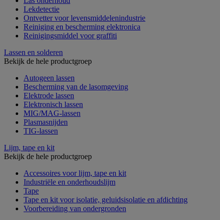
Las onderhoud
Lekdetectie
Ontvetter voor levensmiddelenindustrie
Reiniging en bescherming elektronica
Reinigingsmiddel voor graffiti
Lassen en solderen
Bekijk de hele productgroep
Autogeen lassen
Bescherming van de lasomgeving
Elektrode lassen
Elektronisch lassen
MIG/MAG-lassen
Plasmasnijden
TIG-lassen
Lijm, tape en kit
Bekijk de hele productgroep
Accessoires voor lijm, tape en kit
Industriële en onderhoudslijm
Tape
Tape en kit voor isolatie, geluidsisolatie en afdichting
Voorbereiding van ondergronden