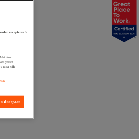
onder accepteren >
NOV 2025-NOV 2026
NL
 Met deze
analyseren.
 u meer wilt
onze
en doorgaan