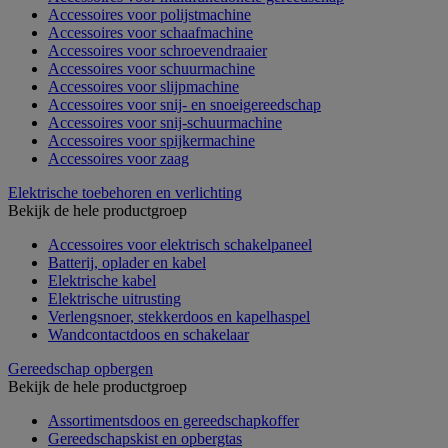
Accessoires voor polijstmachine
Accessoires voor schaafmachine
Accessoires voor schroevendraaier
Accessoires voor schuurmachine
Accessoires voor slijpmachine
Accessoires voor snij- en snoeigereedschap
Accessoires voor snij-schuurmachine
Accessoires voor spijkermachine
Accessoires voor zaag
Elektrische toebehoren en verlichting
Bekijk de hele productgroep
Accessoires voor elektrisch schakelpaneel
Batterij, oplader en kabel
Elektrische kabel
Elektrische uitrusting
Verlengsnoer, stekkerdoos en kapelhaspel
Wandcontactdoos en schakelaar
Gereedschap opbergen
Bekijk de hele productgroep
Assortimentsdoos en gereedschapkoffer
Gereedschapskist en opbergtas