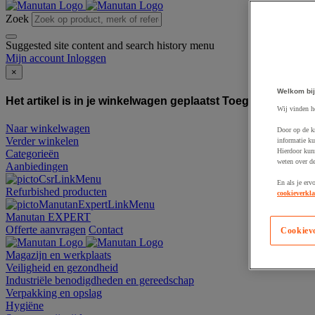
Zoek
Suggested site content and search history menu
Mijn account
Inloggen
×
Welkom bij
Het artikel is in je winkelwagen geplaatst
Toegevoegd aan
Wij vinden h
Naar winkelwagen
Door op de k
Verder winkelen
informatie ku
Hierdoor kun
Categorieën
weten over de
Aanbiedingen
En als je erv
Refurbished producten
cookieverkla
Manutan EXPERT
Offerte aanvragen
Contact
Cookiev
Magazijn en werkplaats
Veiligheid en gezondheid
Industriële benodigdheden en gereedschap
Verpakking en opslag
Hygiëne