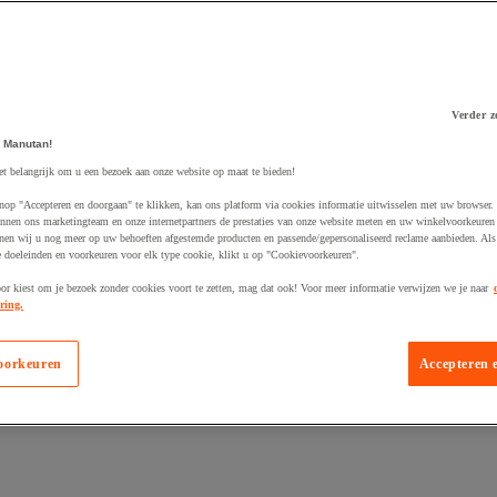
Verder z
 Manutan!
 winkelwagen
et belangrijk om u een bezoek aan onze website op maat te bieden!
nop "Accepteren en doorgaan" te klikken, kan ons platform via cookies informatie uitwisselen met uw browser.
nnen ons marketingteam en onze internetpartners de prestaties van onze website meten en uw winkelvoorkeuren 
nen wij u nog meer op uw behoeften afgestemde producten en passende/gepersonaliseerd reclame aanbieden. Als
 doeleinden en voorkeuren voor elk type cookie, klikt u op "Cookievoorkeuren".
oor kiest om je bezoek zonder cookies voort te zetten, mag dat ook! Voor meer informatie verwijzen we je naar
ring.
oorkeuren
Accepteren 