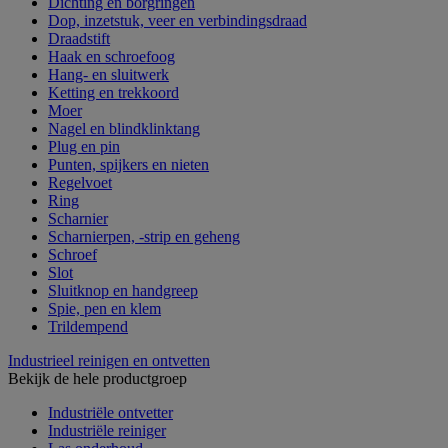
Dichting en borgringen
Dop, inzetstuk, veer en verbindingsdraad
Draadstift
Haak en schroefoog
Hang- en sluitwerk
Ketting en trekkoord
Moer
Nagel en blindklinktang
Plug en pin
Punten, spijkers en nieten
Regelvoet
Ring
Scharnier
Scharnierpen, -strip en geheng
Schroef
Slot
Sluitknop en handgreep
Spie, pen en klem
Trildempend
Industrieel reinigen en ontvetten
Bekijk de hele productgroep
Industriële ontvetter
Industriële reiniger