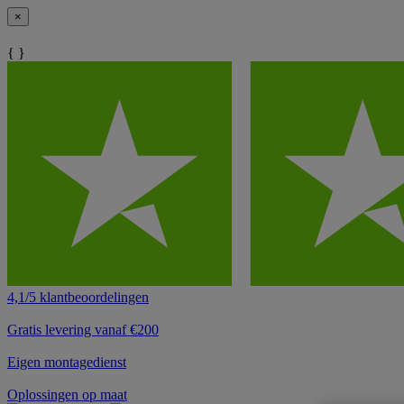
×
{ }
4,1/5 klantbeoordelingen
Gratis levering vanaf €200
Eigen montagedienst
Oplossingen op maat