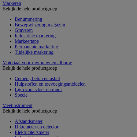
Markeren
Bekijk de hele productgroep
Benummering
Bewegwijzering magazijn
Graveren
Industriële markering
Markeertape
Permanente markering
Tijdelijke markering
Materiaal voor ruwbouw en afbouw
Bekijk de hele productgroep
Cement, beton en asfalt
Hulpstoffen en toevoegingsmiddelen
Lijm voor vloer en muur
Specie
Meetinstrument
Bekijk de hele productgroep
Afstandsmeter
Diktemeter en detector
Elektriciteitsmeter