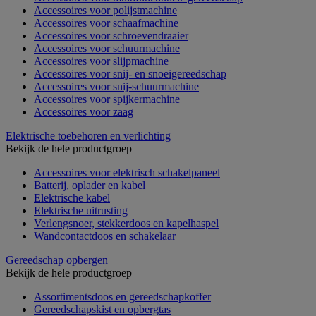
Accessoires voor polijstmachine
Accessoires voor schaafmachine
Accessoires voor schroevendraaier
Accessoires voor schuurmachine
Accessoires voor slijpmachine
Accessoires voor snij- en snoeigereedschap
Accessoires voor snij-schuurmachine
Accessoires voor spijkermachine
Accessoires voor zaag
Elektrische toebehoren en verlichting
Bekijk de hele productgroep
Accessoires voor elektrisch schakelpaneel
Batterij, oplader en kabel
Elektrische kabel
Elektrische uitrusting
Verlengsnoer, stekkerdoos en kapelhaspel
Wandcontactdoos en schakelaar
Gereedschap opbergen
Bekijk de hele productgroep
Assortimentsdoos en gereedschapkoffer
Gereedschapskist en opbergtas