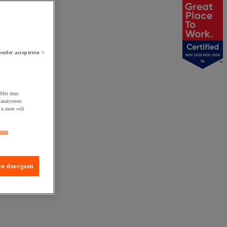
onder accepteren >
NOV 2025-NOV 2026
NL
 Met deze
analyseren.
 u meer wilt
onze
en doorgaan