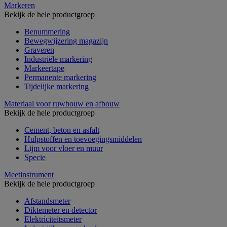
Markeren
Bekijk de hele productgroep
Benummering
Bewegwijzering magazijn
Graveren
Industriële markering
Markeertape
Permanente markering
Tijdelijke markering
Materiaal voor ruwbouw en afbouw
Bekijk de hele productgroep
Cement, beton en asfalt
Hulpstoffen en toevoegingsmiddelen
Lijm voor vloer en muur
Specie
Meetinstrument
Bekijk de hele productgroep
Afstandsmeter
Diktemeter en detector
Elektriciteitsmeter