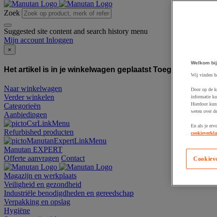
Zoek
Suggested site content and search history menu
Mijn account
Inloggen
×
Welkom bij
Het artikel is in je winkelwagen geplaatst
Toegevoegd aan
Wij vinden h
Naar winkelwagen
Door op de k
Verder winkelen
informatie ku
Hierdoor kun
Categorieën
weten over de
Aanbiedingen
En als je erv
Refurbished producten
cookieverkla
Manutan EXPERT
Offerte aanvragen
Contact
Cookiev
Magazijn en werkplaats
Veiligheid en gezondheid
Industriële benodigdheden en gereedschap
Verpakking en opslag
Hygiëne