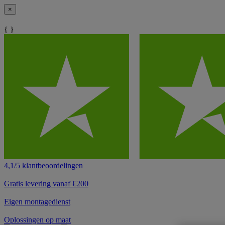
×
{ }
4,1/5 klantbeoordelingen
Gratis levering vanaf €200
Eigen montagedienst
Oplossingen op maat