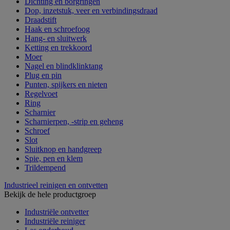
Dichting en borgringen
Dop, inzetstuk, veer en verbindingsdraad
Draadstift
Haak en schroefoog
Hang- en sluitwerk
Ketting en trekkoord
Moer
Nagel en blindklinktang
Plug en pin
Punten, spijkers en nieten
Regelvoet
Ring
Scharnier
Scharnierpen, -strip en geheng
Schroef
Slot
Sluitknop en handgreep
Spie, pen en klem
Trildempend
Industrieel reinigen en ontvetten
Bekijk de hele productgroep
Industriële ontvetter
Industriële reiniger