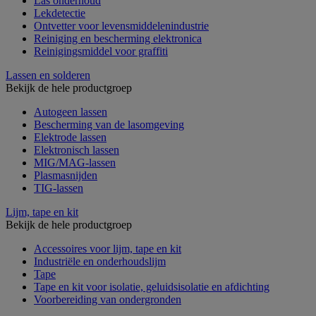
Las onderhoud
Lekdetectie
Ontvetter voor levensmiddelenindustrie
Reiniging en bescherming elektronica
Reinigingsmiddel voor graffiti
Lassen en solderen
Bekijk de hele productgroep
Autogeen lassen
Bescherming van de lasomgeving
Elektrode lassen
Elektronisch lassen
MIG/MAG-lassen
Plasmasnijden
TIG-lassen
Lijm, tape en kit
Bekijk de hele productgroep
Accessoires voor lijm, tape en kit
Industriële en onderhoudslijm
Tape
Tape en kit voor isolatie, geluidsisolatie en afdichting
Voorbereiding van ondergronden