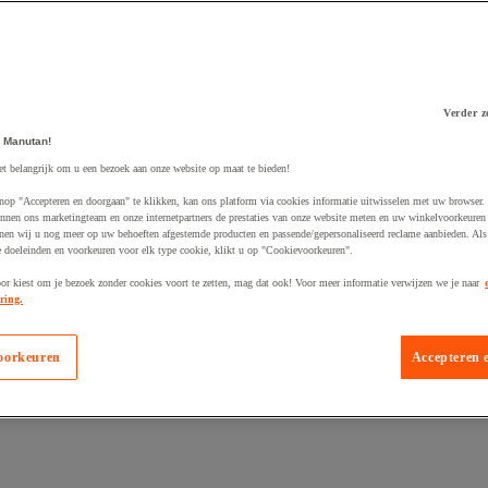
Verder z
 Manutan!
 winkelwagen
et belangrijk om u een bezoek aan onze website op maat te bieden!
nop "Accepteren en doorgaan" te klikken, kan ons platform via cookies informatie uitwisselen met uw browser.
nnen ons marketingteam en onze internetpartners de prestaties van onze website meten en uw winkelvoorkeuren 
nen wij u nog meer op uw behoeften afgestemde producten en passende/gepersonaliseerd reclame aanbieden. Als
 doeleinden en voorkeuren voor elk type cookie, klikt u op "Cookievoorkeuren".
oor kiest om je bezoek zonder cookies voort te zetten, mag dat ook! Voor meer informatie verwijzen we je naar
ring.
oorkeuren
Accepteren 