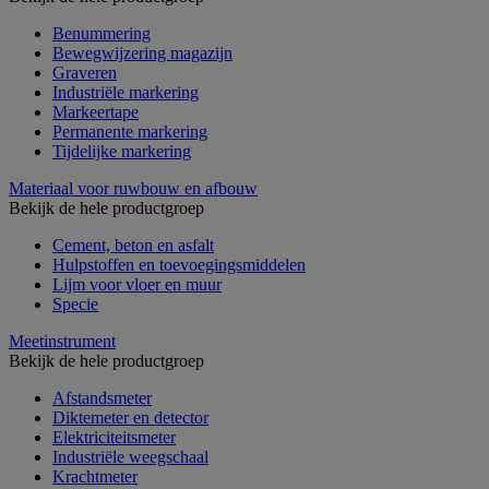
Benummering
Bewegwijzering magazijn
Graveren
Industriële markering
Markeertape
Permanente markering
Tijdelijke markering
Materiaal voor ruwbouw en afbouw
Bekijk de hele productgroep
Cement, beton en asfalt
Hulpstoffen en toevoegingsmiddelen
Lijm voor vloer en muur
Specie
Meetinstrument
Bekijk de hele productgroep
Afstandsmeter
Diktemeter en detector
Elektriciteitsmeter
Industriële weegschaal
Krachtmeter