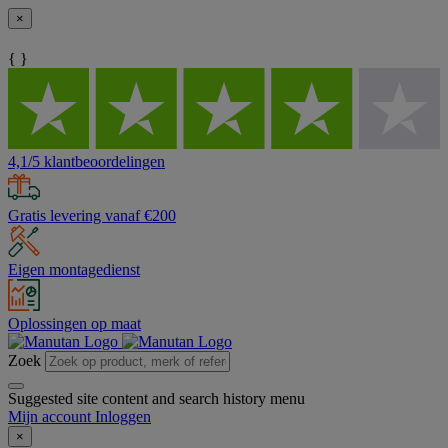
×
{ }
4,1/5 klantbeoordelingen
Gratis levering vanaf €200
Eigen montagedienst
Oplossingen op maat
Zoek
Suggested site content and search history menu
Mijn account
Inloggen
×