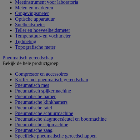
Meetinstrument voor laboratoria
Meten en markeren
Omgevingsmeter
Optische apparatuur
Snelheidsmeter
Teller en hoeveelheidsmeter
Temperatuur- en vochtmeter
Tijdmeting
Topografische meter
Pneumatisch gereedschap
Bekijk de hele productgroep
Compressor en accessoires
Koffer met pneumatisch gereedschap
Pneumatisch mes
Pneumatisch spijkermachine
Pneumatische hamer
Pneumatische klinkhamers
Pneumatische ratel
Pneumatische schuurmachine
Pneumatische slagmoersleutel en boormachine
Pneumatische slijpmachine
Pneumatische zaag
Specifieke pneumatische gereedschappen