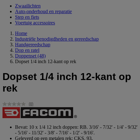
Zwaailichten
Auto-onderhoud en reparatie
Step en fiets
Voertuig accessoires
Home
Industriële benodigdheden en gereedschap
Handgereedschap
Dop en ratel
Doppenset
(48)
Dopset 1/4 inch 12-kant op rek
Dopset 1/4 inch 12-kant op
rek
(0)
Geen
scorewaarde.
Dezelfde
paginalink.
Bevat: 10 x 1/4 12 inch doppen: RB. 3/16' - 7/32' - 1/4' - 9/32'
- 5/16' - 11/32' - 3/8' - 7/16' - 1/2' - 9/16'.
Geleverd op een metalen rek: CKS. 93.