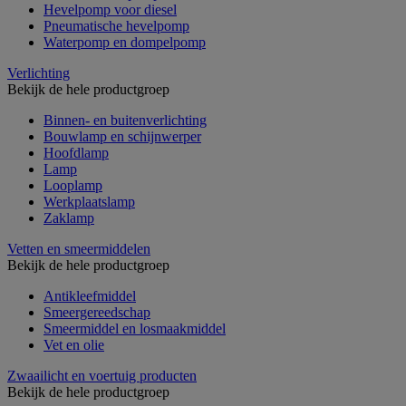
Hevelpomp voor diesel
Pneumatische hevelpomp
Waterpomp en dompelpomp
Verlichting
Bekijk de hele productgroep
Binnen- en buitenverlichting
Bouwlamp en schijnwerper
Hoofdlamp
Lamp
Looplamp
Werkplaatslamp
Zaklamp
Vetten en smeermiddelen
Bekijk de hele productgroep
Antikleefmiddel
Smeergereedschap
Smeermiddel en losmaakmiddel
Vet en olie
Zwaailicht en voertuig producten
Bekijk de hele productgroep