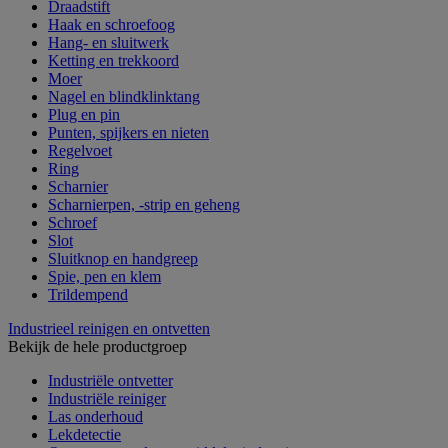
Draadstift
Haak en schroefoog
Hang- en sluitwerk
Ketting en trekkoord
Moer
Nagel en blindklinktang
Plug en pin
Punten, spijkers en nieten
Regelvoet
Ring
Scharnier
Scharnierpen, -strip en geheng
Schroef
Slot
Sluitknop en handgreep
Spie, pen en klem
Trildempend
Industrieel reinigen en ontvetten
Bekijk de hele productgroep
Industriële ontvetter
Industriële reiniger
Las onderhoud
Lekdetectie