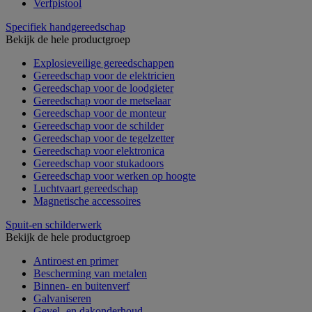
Verfpistool
Specifiek handgereedschap
Bekijk de hele productgroep
Explosieveilige gereedschappen
Gereedschap voor de elektricien
Gereedschap voor de loodgieter
Gereedschap voor de metselaar
Gereedschap voor de monteur
Gereedschap voor de schilder
Gereedschap voor de tegelzetter
Gereedschap voor elektronica
Gereedschap voor stukadoors
Gereedschap voor werken op hoogte
Luchtvaart gereedschap
Magnetische accessoires
Spuit-en schilderwerk
Bekijk de hele productgroep
Antiroest en primer
Bescherming van metalen
Binnen- en buitenverf
Galvaniseren
Gevel- en dakonderhoud