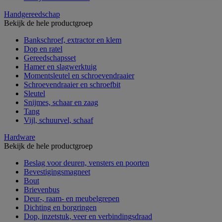
Handgereedschap
Bekijk de hele productgroep
Bankschroef, extractor en klem
Dop en ratel
Gereedschapsset
Hamer en slagwerktuig
Momentsleutel en schroevendraaier
Schroevendraaier en schroefbit
Sleutel
Snijmes, schaar en zaag
Tang
Vijl, schuurvel, schaaf
Hardware
Bekijk de hele productgroep
Beslag voor deuren, vensters en poorten
Bevestigingsmagneet
Bout
Brievenbus
Deur-, raam- en meubelgrepen
Dichting en borgringen
Dop, inzetstuk, veer en verbindingsdraad