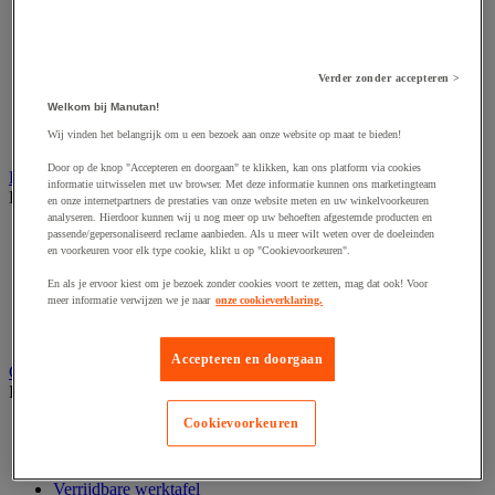
Accessoires voor schaafmachine
Accessoires voor schroevendraaier
Accessoires voor schuurmachine
Accessoires voor slijpmachine
Accessoires voor snij- en snoeigereedschap
Verder zonder accepteren >
Accessoires voor snij-schuurmachine
Welkom bij Manutan!
Accessoires voor spijkermachine
Wij vinden het belangrijk om u een bezoek aan onze website op maat te bieden!
Accessoires voor zaag
Door op de knop "Accepteren en doorgaan" te klikken, kan ons platform via cookies
Elektrische toebehoren en verlichting
informatie uitwisselen met uw browser. Met deze informatie kunnen ons marketingteam
Bekijk de hele productgroep
en onze internetpartners de prestaties van onze website meten en uw winkelvoorkeuren
analyseren. Hierdoor kunnen wij u nog meer op uw behoeften afgestemde producten en
Accessoires voor elektrisch schakelpaneel
passende/gepersonaliseerd reclame aanbieden. Als u meer wilt weten over de doeleinden
en voorkeuren voor elk type cookie, klikt u op "Cookievoorkeuren".
Batterij, oplader en kabel
Elektrische kabel
En als je ervoor kiest om je bezoek zonder cookies voort te zetten, mag dat ook! Voor
Elektrische uitrusting
meer informatie verwijzen we je naar
onze cookieverklaring.
Verlengsnoer, stekkerdoos en kapelhaspel
Wandcontactdoos en schakelaar
Accepteren en doorgaan
Gereedschap opbergen
Bekijk de hele productgroep
Cookievoorkeuren
Assortimentsdoos en gereedschapkoffer
Gereedschapskist en opbergtas
Gereedschapskoffer en versterkte kist
Verrijdbare werktafel