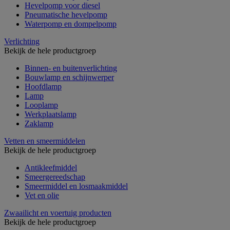
Hevelpomp voor diesel
Pneumatische hevelpomp
Waterpomp en dompelpomp
Verlichting
Bekijk de hele productgroep
Binnen- en buitenverlichting
Bouwlamp en schijnwerper
Hoofdlamp
Lamp
Looplamp
Werkplaatslamp
Zaklamp
Vetten en smeermiddelen
Bekijk de hele productgroep
Antikleefmiddel
Smeergereedschap
Smeermiddel en losmaakmiddel
Vet en olie
Zwaailicht en voertuig producten
Bekijk de hele productgroep