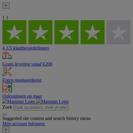
×
{ }
4,1/5 klantbeoordelingen
Gratis levering vanaf €200
Eigen montagedienst
Oplossingen op maat
Zoek
Suggested site content and search history menu
Mijn account
Inloggen
×