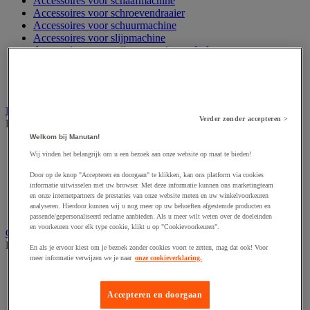
Accessoires voor schaafmachine
Accessoires voor schroevendraaier
Accessoires voor schuurmachine
Accessoires voor slijpmachine
Accessoires voor snij- en snoeigereedschap
Accessoires voor snij-schuurmachine
Accessoires voor spijkermachine
Accessoires voor zaag
Elektrische toebehoren en verlichting
Verder zonder accepteren >
Bekijk de hele productgroep
Welkom bij Manutan!
Accessoires voor elektrisch schakelpaneel
Wij vinden het belangrijk om u een bezoek aan onze website op maat te bieden!
Batterij, oplader en kabel
Elektrische kabel
Door op de knop "Accepteren en doorgaan" te klikken, kan ons platform via cookies
Elektrische uitrusting
informatie uitwisselen met uw browser. Met deze informatie kunnen ons marketingteam
Verlengsnoer, stekkerdoos en kapelhaspel
en onze internetpartners de prestaties van onze website meten en uw winkelvoorkeuren
analyseren. Hierdoor kunnen wij u nog meer op uw behoeften afgestemde producten en
Wandcontactdoos en schakelaar
passende/gepersonaliseerd reclame aanbieden. Als u meer wilt weten over de doeleinden
en voorkeuren voor elk type cookie, klikt u op "Cookievoorkeuren".
Gereedschap opbergen
Bekijk de hele productgroep
En als je ervoor kiest om je bezoek zonder cookies voort te zetten, mag dat ook! Voor
meer informatie verwijzen we je naar
onze cookieverklaring.
Assortimentsdoos en gereedschapkoffer
Gereedschapskist en opbergtas
Gereedschapskoffer en versterkte kist
Accepteren en doorgaan
Verrijdbare werktafel