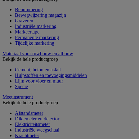
Benummering
Bewegwijzering magazijn
Graveren
Industriële markering
Markeertape
Permanente markering
Tijdelijke markering
Materiaal voor ruwbouw en afbouw
Bekijk de hele productgroep
Cement, beton en asfalt
Hulpstoffen en toevoegingsmiddelen
Lijm voor vloer en muur
Specie
Meetinstrument
Bekijk de hele productgroep
Afstandsmeter
Diktemeter en detector
Elektriciteitsmeter
Industriële weegschaal
Krachtmeter