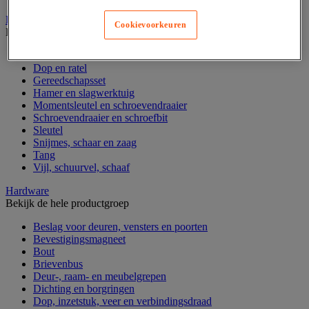
Handgereedschap
Cookievoorkeuren
Bekijk de hele productgroep
Bankschroef, extractor en klem
Dop en ratel
Gereedschapsset
Hamer en slagwerktuig
Momentsleutel en schroevendraaier
Schroevendraaier en schroefbit
Sleutel
Snijmes, schaar en zaag
Tang
Vijl, schuurvel, schaaf
Hardware
Bekijk de hele productgroep
Beslag voor deuren, vensters en poorten
Bevestigingsmagneet
Bout
Brievenbus
Deur-, raam- en meubelgrepen
Dichting en borgringen
Dop, inzetstuk, veer en verbindingsdraad