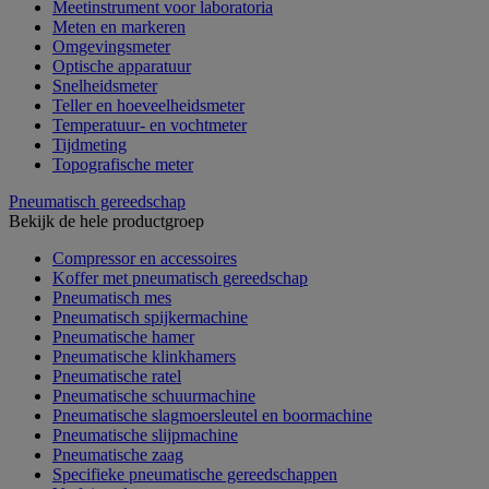
Meetinstrument voor laboratoria
Meten en markeren
Omgevingsmeter
Optische apparatuur
Snelheidsmeter
Teller en hoeveelheidsmeter
Temperatuur- en vochtmeter
Tijdmeting
Topografische meter
Pneumatisch gereedschap
Bekijk de hele productgroep
Compressor en accessoires
Koffer met pneumatisch gereedschap
Pneumatisch mes
Pneumatisch spijkermachine
Pneumatische hamer
Pneumatische klinkhamers
Pneumatische ratel
Pneumatische schuurmachine
Pneumatische slagmoersleutel en boormachine
Pneumatische slijpmachine
Pneumatische zaag
Specifieke pneumatische gereedschappen