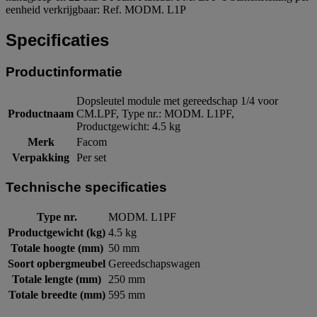
eenheid verkrijgbaar: Ref. MODM. L1P
Specificaties
Productinformatie
Dopsleutel module met gereedschap 1/4 voor
Productnaam
CM.LPF, Type nr.: MODM. L1PF,
Productgewicht: 4.5 kg
Merk
Facom
Verpakking
Per set
Technische specificaties
Type nr.
MODM. L1PF
Productgewicht (kg)
4.5 kg
Totale hoogte (mm)
50 mm
Soort opbergmeubel
Gereedschapswagen
Totale lengte (mm)
250 mm
Totale breedte (mm)
595 mm