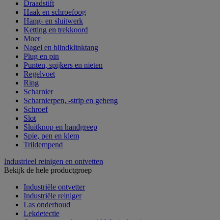
Draadstift
Haak en schroefoog
Hang- en sluitwerk
Ketting en trekkoord
Moer
Nagel en blindklinktang
Plug en pin
Punten, spijkers en nieten
Regelvoet
Ring
Scharnier
Scharnierpen, -strip en geheng
Schroef
Slot
Sluitknop en handgreep
Spie, pen en klem
Trildempend
Industrieel reinigen en ontvetten
Bekijk de hele productgroep
Industriële ontvetter
Industriële reiniger
Las onderhoud
Lekdetectie