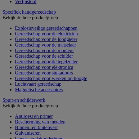
Verfpistool
Specifiek handgereedschap
Bekijk de hele productgroep
Explosieveilige gereedschappen
Gereedschap voor de elektricien
Gereedschap voor de loodgieter
Gereedschap voor de metselaar
Gereedschap voor de monteur
Gereedschap voor de schilder
Gereedschap voor de tegelzetter
Gereedschap voor elektronica
Gereedschap voor stukadoors
Gereedschap voor werken op hoogte
Luchtvaart gereedschap
Magnetische accessoires
Spuit-en schilderwerk
Bekijk de hele productgroep
Antiroest en primer
Bescherming van metalen
Binnen- en buitenverf
Galvaniseren
Gevel- en dakonderhoud