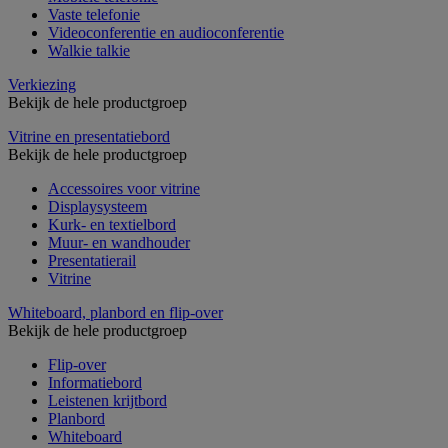
Vaste telefonie
Videoconferentie en audioconferentie
Walkie talkie
Verkiezing
Bekijk de hele productgroep
Vitrine en presentatiebord
Bekijk de hele productgroep
Accessoires voor vitrine
Displaysysteem
Kurk- en textielbord
Muur- en wandhouder
Presentatierail
Vitrine
Whiteboard, planbord en flip-over
Bekijk de hele productgroep
Flip-over
Informatiebord
Leistenen krijtbord
Planbord
Whiteboard