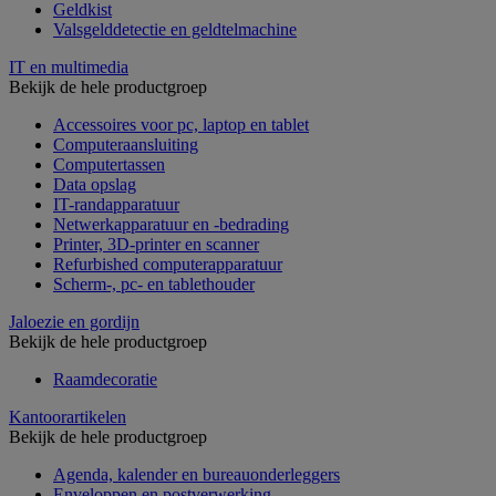
Geldkist
Valsgelddetectie en geldtelmachine
IT en multimedia
Bekijk de hele productgroep
Accessoires voor pc, laptop en tablet
Computeraansluiting
Computertassen
Data opslag
IT-randapparatuur
Netwerkapparatuur en -bedrading
Printer, 3D-printer en scanner
Refurbished computerapparatuur
Scherm-, pc- en tablethouder
Jaloezie en gordijn
Bekijk de hele productgroep
Raamdecoratie
Kantoorartikelen
Bekijk de hele productgroep
Agenda, kalender en bureauonderleggers
Enveloppen en postverwerking