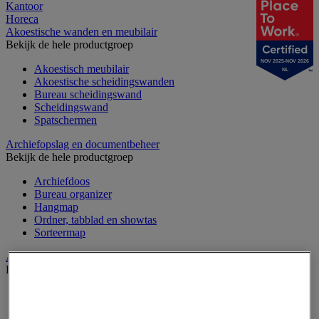
Kantoor
Horeca
Akoestische wanden en meubilair
Bekijk de hele productgroep
NOV 2025-NOV 2026
Akoestisch meubilair
NL
Akoestische scheidingswanden
Bureau scheidingswand
Scheidingswand
Spatschermen
Archiefopslag en documentbeheer
Bekijk de hele productgroep
Archiefdoos
Bureau organizer
Hangmap
Ordner, tabblad en showtas
Sorteermap
Audiovisueel
Bekijk de hele productgroep
Aansluitingen audio en video
Audio- en Hi-Fi-apparatuur