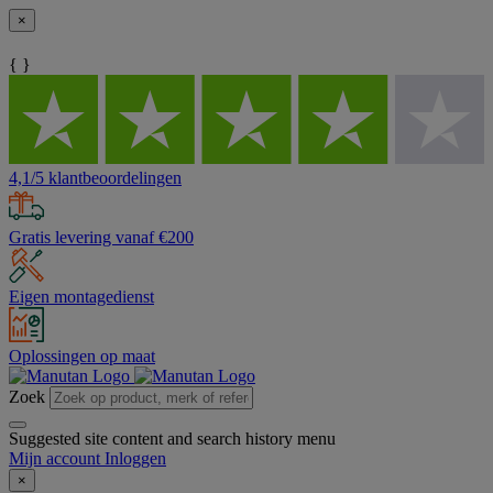
×
{ }
4,1/5 klantbeoordelingen
Gratis levering vanaf €200
Eigen montagedienst
Oplossingen op maat
Zoek
Suggested site content and search history menu
Mijn account
Inloggen
×