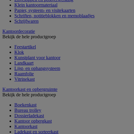
Klein kantoormateriaal
Papier, systeem- en visitekaarten
Schriften, notitieblokken en memoblaadjes
Schrijfwaren
Kantoordecoratie
Bekijk de hele productgroep
Feestartikel
Klok
Kunstplant voor kantoor
Landkaart
Lijst- en ophangsysteem
Raamfolie
Vitrinekast
Kantoorkast en opbergruimte
Bekijk de hele productgroep
Boekenkast
Bureau trolley
Dossierladekast
Kantoor opbergkast
Kantoorkast
Ladekast en sorteerkast