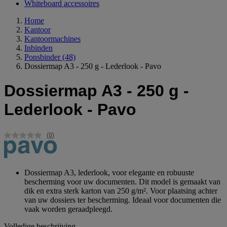
Whiteboard accessoires
Home
Kantoor
Kantoormachines
Inbinden
Ponsbinder
(48)
Dossiermap A3 - 250 g - Lederlook - Pavo
Dossiermap A3 - 250 g -
Lederlook - Pavo
(0)
Geen
scorewaarde.
Dezelfde
paginalink.
Dossiermap A3, lederlook, voor elegante en robuuste
bescherming voor uw documenten. Dit model is gemaakt van
dik en extra sterk karton van 250 g/m². Voor plaatsing achter
van uw dossiers ter bescherming. Ideaal voor documenten die
vaak worden geraadpleegd.
Volledige beschrijving...