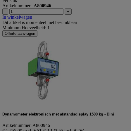
Per stuk
Artikelnummer
A800946
-
+
In winkelwagen
Dit artikel is momenteel niet beschikbaar
Minimum Hoeveelheid: 1
Offerte aanvragen
Dynamometer elektronisch met afstandsdisplay 1500 kg - Dini
Artikelnummer: A800946
€ 1.755,00 excl. VAT
€ 2.123,55 incl. BTW