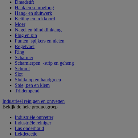
Draadstift
Haak en schroefoog
Hang- en sluitwerk
Ketting en trekkoord
Moer
Nagel en blindklinktang
Plug en pin
Punten, spijkers en nieten
Regelvoet
Ring
Scharnier
Scharnierpen, -strip en geheng
Schroef
Slot
Sluitknop en handgreep
Spie, pen en klem
Trildempend
Industrieel reinigen en ontvetten
Bekijk de hele productgroep
Industriële ontvetter
Industriële reiniger
Las onderhoud
Lekdetectie