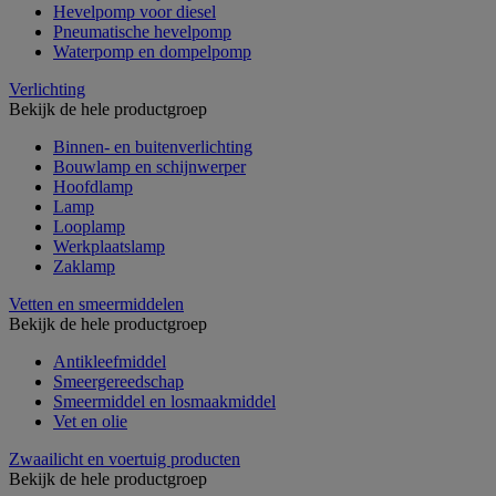
Hevelpomp voor diesel
Pneumatische hevelpomp
Waterpomp en dompelpomp
Verlichting
Bekijk de hele productgroep
Binnen- en buitenverlichting
Bouwlamp en schijnwerper
Hoofdlamp
Lamp
Looplamp
Werkplaatslamp
Zaklamp
Vetten en smeermiddelen
Bekijk de hele productgroep
Antikleefmiddel
Smeergereedschap
Smeermiddel en losmaakmiddel
Vet en olie
Zwaailicht en voertuig producten
Bekijk de hele productgroep