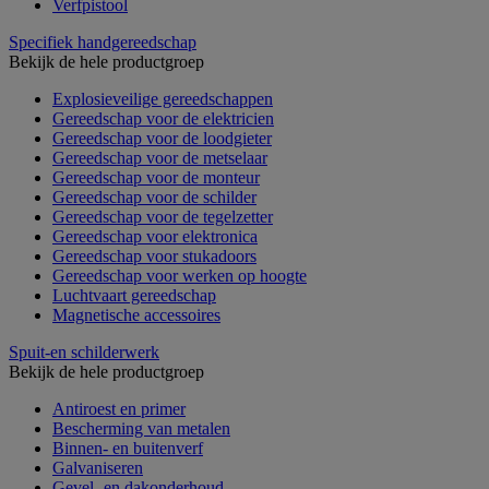
Verfpistool
Specifiek handgereedschap
Bekijk de hele productgroep
Explosieveilige gereedschappen
Gereedschap voor de elektricien
Gereedschap voor de loodgieter
Gereedschap voor de metselaar
Gereedschap voor de monteur
Gereedschap voor de schilder
Gereedschap voor de tegelzetter
Gereedschap voor elektronica
Gereedschap voor stukadoors
Gereedschap voor werken op hoogte
Luchtvaart gereedschap
Magnetische accessoires
Spuit-en schilderwerk
Bekijk de hele productgroep
Antiroest en primer
Bescherming van metalen
Binnen- en buitenverf
Galvaniseren
Gevel- en dakonderhoud