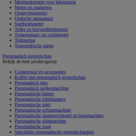
Meetinstrument voor laboratoria
Meten en markeren
Omgevingsmeter
Optische apparatuur
Snelheidsmeter
Teller en hoeveelheidsmeter
Temperatuur- en vochtmeter
Tijdmeting
Topografische meter
Pneumatisch gereedschap
Bekijk de hele productgroep
Compressor en accessoires
Koffer met pneumatisch gereedschap
Pneumatisch mes
Pneumatisch spijkermachine
Pneumatische hamer
Pneumatische klinkhamers
Pneumatische ratel
Pneumatische schuurmachine
Pneumatische slagmoersleutel en boormachine
Pneumatische slijpmachine
Pneumatische zaag
Specifieke pneumatische gereedschappen