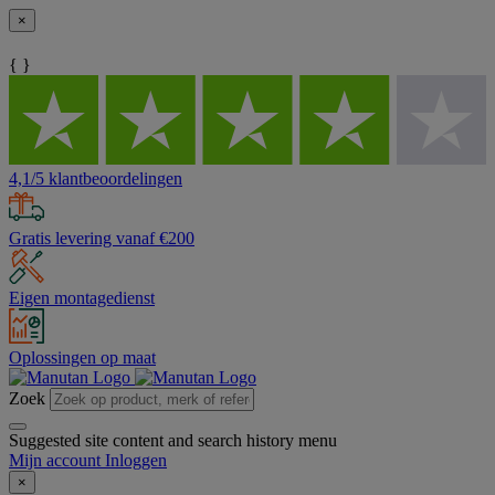
×
{ }
4,1/5 klantbeoordelingen
Gratis levering vanaf €200
Eigen montagedienst
Oplossingen op maat
Zoek
Suggested site content and search history menu
Mijn account
Inloggen
×