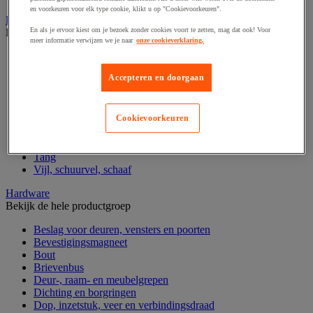
en voorkeuren voor elk type cookie, klikt u op "Cookievoorkeuren".
Handgereedschap
En als je ervoor kiest om je bezoek zonder cookies voort te zetten, mag dat ook! Voor
Bekijk de hele productgroep
meer informatie verwijzen we je naar
onze cookieverklaring.
Bankschroef, extractor en klem
Dop en ratel
Accepteren en doorgaan
Gereedschapsset
Hamer en slagwerktuig
Momentsleutel en schroevendraaier
Schroevendraaier en schroefbit
Cookievoorkeuren
Sleutel
Snijmes, schaar en zaag
Tang
Vijl, schuurvel, schaaf
Hardware
Bekijk de hele productgroep
Beslag voor deuren, vensters en poorten
Bevestigingsmagneet
Bout
Brievenbus
Deur-, raam- en meubelgrepen
Dichting en borgringen
Dop, inzetstuk, veer en verbindingsdraad