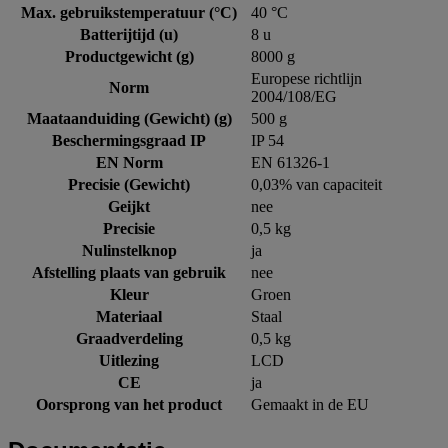
Max. gebruikstemperatuur (°C)
40 °C
Batterijtijd (u)
8 u
Productgewicht (g)
8000 g
Europese richtlijn
Norm
2004/108/EG
Maataanduiding (Gewicht) (g)
500 g
Beschermingsgraad IP
IP 54
EN Norm
EN 61326-1
Precisie (Gewicht)
0,03% van capaciteit
Geijkt
nee
Precisie
0,5 kg
Nulinstelknop
ja
Afstelling plaats van gebruik
nee
Kleur
Groen
Materiaal
Staal
Graadverdeling
0,5 kg
Uitlezing
LCD
CE
ja
Oorsprong van het product
Gemaakt in de EU