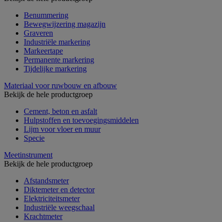
Benummering
Bewegwijzering magazijn
Graveren
Industriële markering
Markeertape
Permanente markering
Tijdelijke markering
Materiaal voor ruwbouw en afbouw
Bekijk de hele productgroep
Cement, beton en asfalt
Hulpstoffen en toevoegingsmiddelen
Lijm voor vloer en muur
Specie
Meetinstrument
Bekijk de hele productgroep
Afstandsmeter
Diktemeter en detector
Elektriciteitsmeter
Industriële weegschaal
Krachtmeter