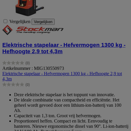
Vergelijken
Vergelijken
Elektrische stapelaar - Hefvermogen 1300 kg -
Hefhoogte 2,9 tot 4,3m
(0)
0.0
Artikelnummer : MIG130550973
van
Elektrische stapelaar - Hefvermogen 1300 kg - Hefhoogte 2,9 tot
de
4,3m
5
(0)
sterren.
0.0
van
Deze elektrische stapelaar is het toppunt van innovatie.
de
De ideale combinatie van compactheid en efficiëntie. Het
5
geheel wordt gevoed door een lithium-ion-batterij van 100
sterren.
Ah.
Capaciteit van 1,3 ton. Groot vrij hefvermogen.
Proportioneel heffen. Compact en licht. Eenvoudig te
hanteren. Nieuwe ergonomische dissel van 90°. Li-ion-batterij