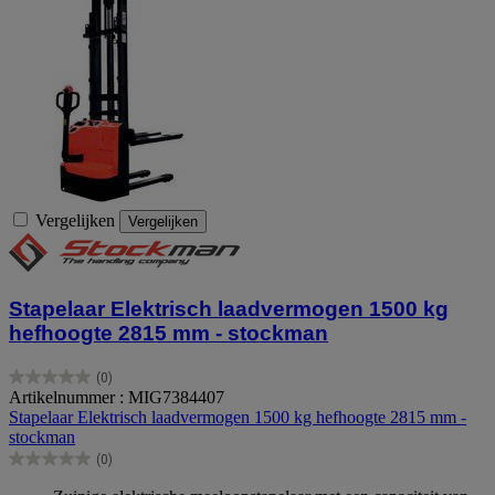
Vergelijken
Vergelijken
Stapelaar Elektrisch laadvermogen 1500 kg
hefhoogte 2815 mm - stockman
(0)
0.0
Artikelnummer : MIG7384407
van
Stapelaar Elektrisch laadvermogen 1500 kg hefhoogte 2815 mm -
de
stockman
5
(0)
sterren.
0.0
van