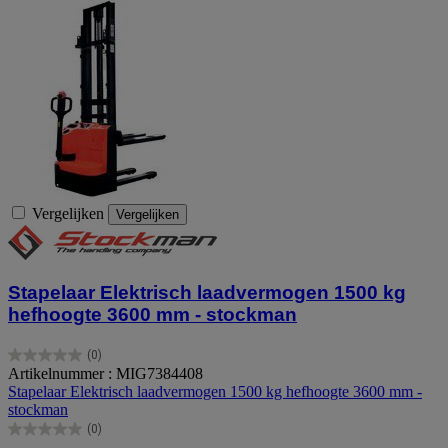
Vergelijken
Vergelijken
Stapelaar Elektrisch laadvermogen 1500 kg
hefhoogte 3600 mm - stockman
(0)
0.0
Artikelnummer : MIG7384408
van
Stapelaar Elektrisch laadvermogen 1500 kg hefhoogte 3600 mm -
de
stockman
5
(0)
sterren.
0.0