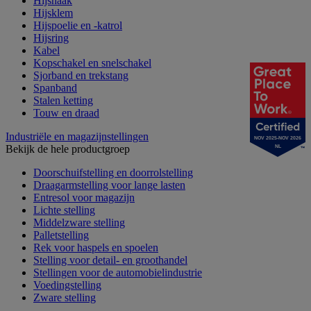
Hijshaak
Hijsklem
Hijspoelie en -katrol
Hijsring
Kabel
Kopschakel en snelschakel
Sjorband en trekstang
Spanband
Stalen ketting
Touw en draad
Industriële en magazijnstellingen
NOV 2025-NOV 2026
Bekijk de hele productgroep
NL
Doorschuifstelling en doorrolstelling
Draagarmstelling voor lange lasten
Entresol voor magazijn
Lichte stelling
Middelzware stelling
Palletstelling
Rek voor haspels en spoelen
Stelling voor detail- en groothandel
Stellingen voor de automobielindustrie
Voedingstelling
Zware stelling