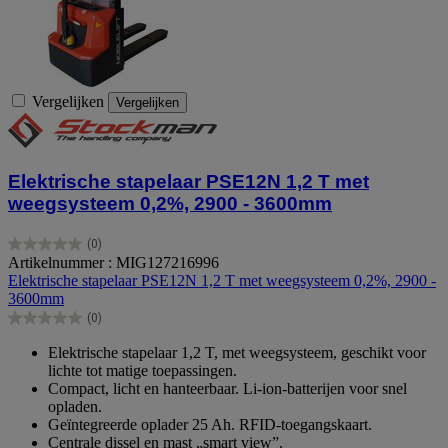
Vergelijken
Vergelijken
Elektrische stapelaar PSE12N 1,2 T met
weegsysteem 0,2%, 2900 - 3600mm
(0)
0.0
Artikelnummer : MIG127216996
van
Elektrische stapelaar PSE12N 1,2 T met weegsysteem 0,2%, 2900 -
de
3600mm
5
(0)
sterren.
0.0
van
Elektrische stapelaar 1,2 T, met weegsysteem, geschikt voor
de
lichte tot matige toepassingen.
5
Compact, licht en hanteerbaar. Li-ion-batterijen voor snel
sterren.
opladen.
Geïntegreerde oplader 25 Ah. RFID-toegangskaart.
Centrale dissel en mast „smart view”.