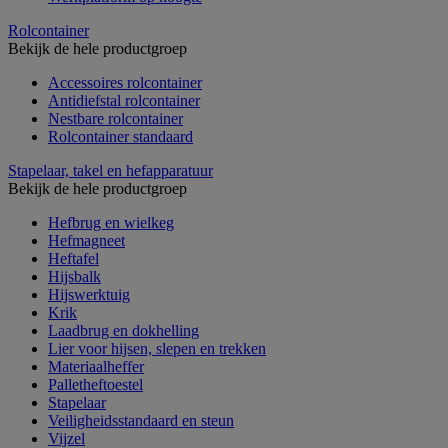
Rolcontainer
Bekijk de hele productgroep
Accessoires rolcontainer
Antidiefstal rolcontainer
Nestbare rolcontainer
Rolcontainer standaard
Stapelaar, takel en hefapparatuur
Bekijk de hele productgroep
Hefbrug en wielkeg
Hefmagneet
Heftafel
Hijsbalk
Hijswerktuig
Krik
Laadbrug en dokhelling
Lier voor hijsen, slepen en trekken
Materiaalheffer
Palletheftoestel
Stapelaar
Veiligheidsstandaard en steun
Vijzel