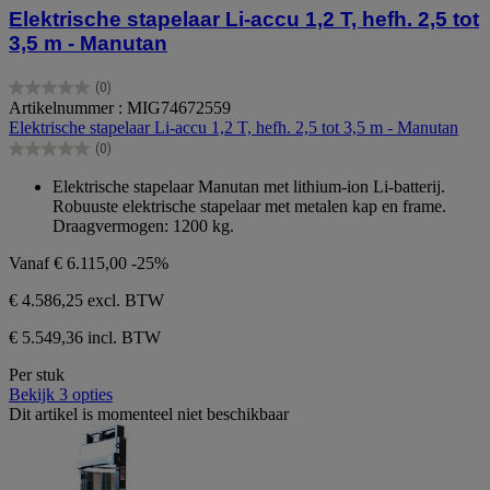
Elektrische stapelaar Li-accu 1,2 T, hefh. 2,5 tot
3,5 m - Manutan
(0)
0.0
Artikelnummer : MIG74672559
van
Elektrische stapelaar Li-accu 1,2 T, hefh. 2,5 tot 3,5 m - Manutan
de
(0)
5
0.0
sterren.
van
Elektrische stapelaar Manutan met lithium-ion Li-batterij.
de
Robuuste elektrische stapelaar met metalen kap en frame.
5
Draagvermogen: 1200 kg.
sterren.
Vanaf
€ 6.115,00
-25%
€ 4.586,25
excl. BTW
€ 5.549,36 incl. BTW
Per stuk
Bekijk 3 opties
Dit artikel is momenteel niet beschikbaar