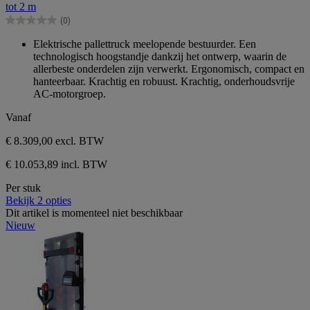
tot 2 m
5
(0)
sterren.
0.0
van
Elektrische pallettruck meelopende bestuurder. Een
de
technologisch hoogstandje dankzij het ontwerp, waarin de
5
allerbeste onderdelen zijn verwerkt. Ergonomisch, compact en
sterren.
hanteerbaar. Krachtig en robuust. Krachtig, onderhoudsvrije
AC-motorgroep.
Vanaf
€ 8.309,00
excl. BTW
€ 10.053,89 incl. BTW
Per stuk
Bekijk 2 opties
Dit artikel is momenteel niet beschikbaar
Nieuw