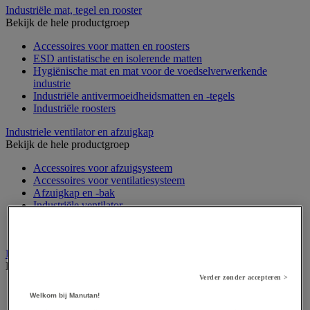
Industriële mat, tegel en rooster
Bekijk de hele productgroep
Accessoires voor matten en roosters
ESD antistatische en isolerende matten
Hygiënische mat en mat voor de voedselverwerkende
industrie
Industriële antivermoeidheidsmatten en -tegels
Industriële roosters
Industriele ventilator en afzuigkap
Bekijk de hele productgroep
Accessoires voor afzuigsysteem
Accessoires voor ventilatiesysteem
Afzuigkap en -bak
Industriële ventilator
Koppeling en verluchtingskoker
Rook afzuigkap
Laboratoriummeubilair
Bekijk de hele productgroep
Verder zonder accepteren >
Accessoires voor laboratoria
Welkom bij Manutan!
Laboratoriumkast