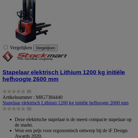
Vergelijken
Vergelijken
Stapelaar elektrisch Lithium 1200 kg initiële
hefhoogte 2600 mm
(0)
0.0
Artikelnummer : MIG7384440
van
Stapelaar elektrisch Lithium 1200 kg initiële hefhoogte 2600 mm
de
(0)
5
0.0
sterren.
van
Deze elektrische stapelaar is de meest compacte stapelaar op
de
de markt.
5
Won een prijs voor ergonomisch ontwerp bij de iF Design
sterren.
Awards 2020.