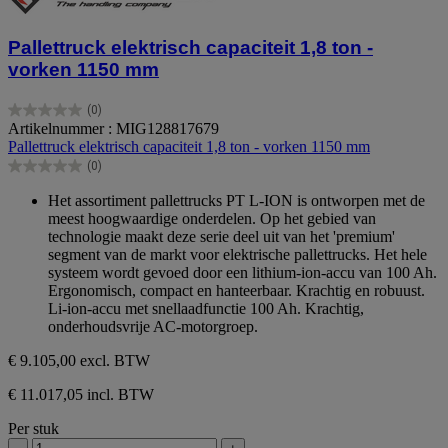
Pallettruck elektrisch capaciteit 1,8 ton -
vorken 1150 mm
(0)
0.0
Artikelnummer : MIG128817679
van
Pallettruck elektrisch capaciteit 1,8 ton - vorken 1150 mm
de
(0)
5
0.0
sterren.
van
Het assortiment pallettrucks PT L-ION is ontworpen met de
de
meest hoogwaardige onderdelen. Op het gebied van
5
technologie maakt deze serie deel uit van het 'premium'
sterren.
segment van de markt voor elektrische pallettrucks. Het hele
systeem wordt gevoed door een lithium-ion-accu van 100 Ah.
Ergonomisch, compact en hanteerbaar. Krachtig en robuust.
Li-ion-accu met snellaadfunctie 100 Ah. Krachtig,
onderhoudsvrije AC-motorgroep.
€ 9.105,00
excl. BTW
€ 11.017,05 incl. BTW
Per stuk