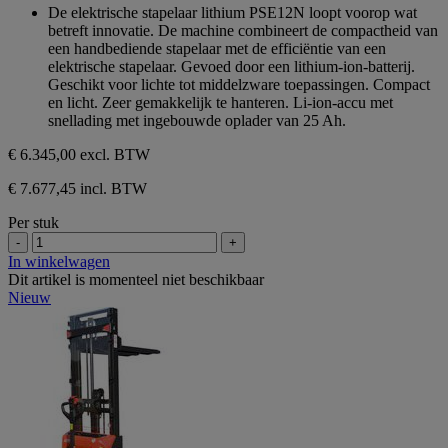
sterren.
van
De elektrische stapelaar lithium PSE12N loopt voorop wat
de
betreft innovatie. De machine combineert de compactheid van
5
een handbediende stapelaar met de efficiëntie van een
sterren.
elektrische stapelaar. Gevoed door een lithium-ion-batterij.
Geschikt voor lichte tot middelzware toepassingen. Compact
en licht. Zeer gemakkelijk te hanteren. Li-ion-accu met
snellading met ingebouwde oplader van 25 Ah.
€ 6.345,00
excl. BTW
€ 7.677,45 incl. BTW
Per stuk
-
+
In winkelwagen
Dit artikel is momenteel niet beschikbaar
Nieuw