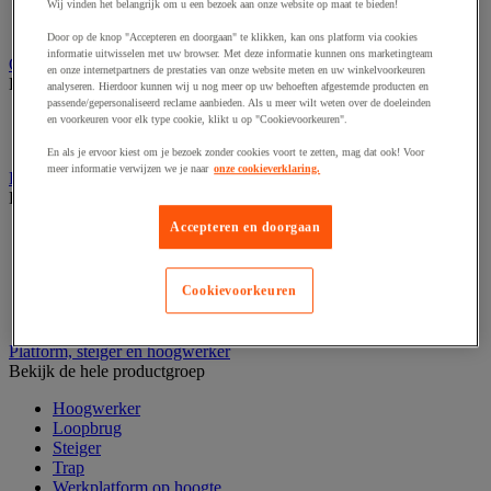
Laboratoriumladekast
Wij vinden het belangrijk om u een bezoek aan onze website op maat te bieden!
Laboratoriumtafel
Door op de knop "Accepteren en doorgaan" te klikken, kan ons platform via cookies
informatie uitwisselen met uw browser. Met deze informatie kunnen ons marketingteam
Opstapkruk, trap en ladder
en onze internetpartners de prestaties van onze website meten en uw winkelvoorkeuren
Bekijk de hele productgroep
analyseren. Hierdoor kunnen wij u nog meer op uw behoeften afgestemde producten en
passende/gepersonaliseerd reclame aanbieden. Als u meer wilt weten over de doeleinden
Ladder
en voorkeuren voor elk type cookie, klikt u op "Cookievoorkeuren".
Trapladder en opstapkruk
En als je ervoor kiest om je bezoek zonder cookies voort te zetten, mag dat ook! Voor
meer informatie verwijzen we je naar
onze cookieverklaring.
Palletwagen
Bekijk de hele productgroep
Accepteren en doorgaan
Elektrische pallettruck
Handpallettruck
Hoogheffende pallettruck
Cookievoorkeuren
Pallettruck met weegsysteem
Stapelaar
Platform, steiger en hoogwerker
Bekijk de hele productgroep
Hoogwerker
Loopbrug
Steiger
Trap
Werkplatform op hoogte