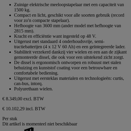
van
Zuinige elektrische meeloopstapelaar met een capaciteit van
de
1500 kg.
5
Compact en licht, geschikt voor alle soorten gebruik (record
sterren.
voor zo'n compacte stapelaar).
Hefhoogte van 3600 mm (ander model met hefhoogte van
2815 mm).
Kracht en efficiëntie want ingesteld op 48 V.
Uitgerust met standaard 4 onderhoudsvrije, semi-
tractiebatterijen (4 x 12 V 60 Ah) en een geïntegreerde lader.
Stabiliteit verzekerd dankzij vier wielen en een aan de zijkant
gemonteerde dissel, die ook voor een uitstekend zicht zorgt.
De dissel is ergonomisch ontworpen en robuust met stalen
behuizing en kunststof coating voor een betrouwbare en
comfortabele bediening.
Uitgerust met eersteklas materialen en technologieën: curtis,
can-bus, intorq.
Polyurethaan wielen.
€ 8.349,00
excl. BTW
€ 10.102,29 incl. BTW
Per stuk
Dit artikel is momenteel niet beschikbaar