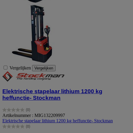
Vergelijken
Vergelijken
Elektrische stapelaar lithium 1200 kg
heffunctie- Stockman
(0)
0.0
Artikelnummer : MIG132209997
van
Elektrische stapelaar lithium 1200 kg heffunctie- Stockman
de
(0)
5
0.0