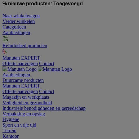
% nieuwe producten:
Toegevoegd
Naar winkelwagen
Verder winkelen
Categorieën
Aanbiedingen
Refurbished producten
Manutan EXPERT
Offerte aanvragen
Contact
Aanbiedingen
Duurzame producten
Manutan EXPERT
Offerte aanvragen
Contact
Magazijn en werkplaats
Veiligheid en gezondheid
Industriële benodigdheden en gereedschap
Verpakking en opslag
Hygiëne
Sport en vrije tijd
Terrein
Kantoor