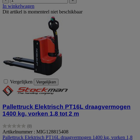
-
+
In winkelwagen
Dit artikel is momenteel niet beschikbaar
Vergelijken
Vergelijken
Pallettruck Elektrisch PT16L draagvermogen
1400 kg, vorken 1,8 tot 2 m
(0)
0.0
Artikelnummer : MIG128815408
van
Pallettruck Elektrisch PT16L draagvermogen 1400 kg, vorken 1,8
de