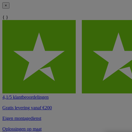
×
{ }
4,1/5 klantbeoordelingen
Gratis levering vanaf €200
Eigen montagedienst
Oplossingen op maat