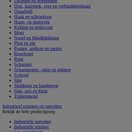
Dichting en borgringen
Dop, inzetstuk, veer en verbindingsdraad
Draadstift
Haak en schroefoog
Hang- en sluitwerk
Ketting en trekkoord
Moer
Nagel en blindklinktang
Plug en pin
Punten, spijkers en nieten
Regelvoet
Ring
Scharnier
Scharnierpen, -strip en geheng
Schroef
Slot
Sluitknop en handgreep
Spie, pen en klem
Trildempend
Industrieel reinigen en ontvetten
Bekijk de hele productgroep
Industriële ontvetter
Industriële reiniger