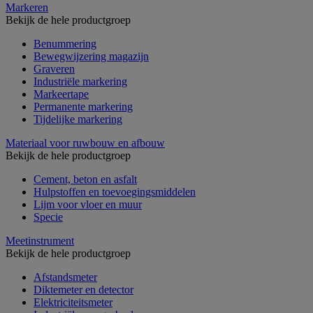
Markeren
Bekijk de hele productgroep
Benummering
Bewegwijzering magazijn
Graveren
Industriële markering
Markeertape
Permanente markering
Tijdelijke markering
Materiaal voor ruwbouw en afbouw
Bekijk de hele productgroep
Cement, beton en asfalt
Hulpstoffen en toevoegingsmiddelen
Lijm voor vloer en muur
Specie
Meetinstrument
Bekijk de hele productgroep
Afstandsmeter
Diktemeter en detector
Elektriciteitsmeter