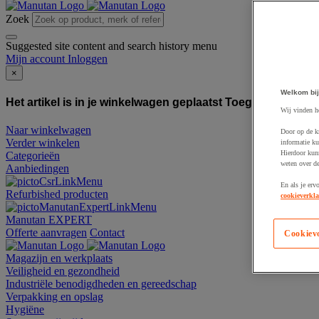
Zoek
Suggested site content and search history menu
Mijn account
Inloggen
×
Welkom bij
Het artikel is in je winkelwagen geplaatst
Toegevoegd aan
Wij vinden h
Naar winkelwagen
Door op de k
Verder winkelen
informatie ku
Hierdoor kun
Categorieën
weten over de
Aanbiedingen
En als je erv
Refurbished producten
cookieverkla
Manutan EXPERT
Offerte aanvragen
Contact
Cookiev
Magazijn en werkplaats
Veiligheid en gezondheid
Industriële benodigdheden en gereedschap
Verpakking en opslag
Hygiëne