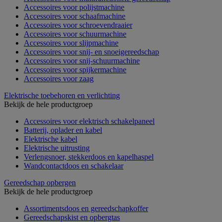
Accessoires voor polijstmachine
Accessoires voor schaafmachine
Accessoires voor schroevendraaier
Accessoires voor schuurmachine
Accessoires voor slijpmachine
Accessoires voor snij- en snoeigereedschap
Accessoires voor snij-schuurmachine
Accessoires voor spijkermachine
Accessoires voor zaag
Elektrische toebehoren en verlichting
Bekijk de hele productgroep
Accessoires voor elektrisch schakelpaneel
Batterij, oplader en kabel
Elektrische kabel
Elektrische uitrusting
Verlengsnoer, stekkerdoos en kapelhaspel
Wandcontactdoos en schakelaar
Gereedschap opbergen
Bekijk de hele productgroep
Assortimentsdoos en gereedschapkoffer
Gereedschapskist en opbergtas