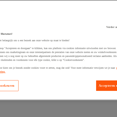
Verder z
 Manutan!
 winkelwagen
et belangrijk om u een bezoek aan onze website op maat te bieden!
nop "Accepteren en doorgaan" te klikken, kan ons platform via cookies informatie uitwisselen met uw browser.
nnen ons marketingteam en onze internetpartners de prestaties van onze website meten en uw winkelvoorkeuren 
nen wij u nog meer op uw behoeften afgestemde producten en passende/gepersonaliseerd reclame aanbieden. Als
 doeleinden en voorkeuren voor elk type cookie, klikt u op "Cookievoorkeuren".
oor kiest om je bezoek zonder cookies voort te zetten, mag dat ook! Voor meer informatie verwijzen we je naar
ring.
oorkeuren
Accepteren 