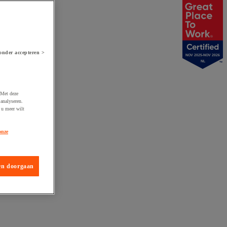
onder accepteren >
NOV 2025-NOV 2026
NL
 Met deze
analyseren.
 u meer wilt
onze
en doorgaan