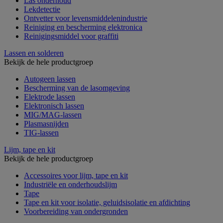
Las onderhoud
Lekdetectie
Ontvetter voor levensmiddelenindustrie
Reiniging en bescherming elektronica
Reinigingsmiddel voor graffiti
Lassen en solderen
Bekijk de hele productgroep
Autogeen lassen
Bescherming van de lasomgeving
Elektrode lassen
Elektronisch lassen
MIG/MAG-lassen
Plasmasnijden
TIG-lassen
Lijm, tape en kit
Bekijk de hele productgroep
Accessoires voor lijm, tape en kit
Industriële en onderhoudslijm
Tape
Tape en kit voor isolatie, geluidsisolatie en afdichting
Voorbereiding van ondergronden