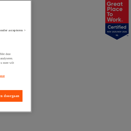
onder accepteren >
NOV 2025-NOV 2026
NL
 Met deze
analyseren.
 u meer wilt
onze
en doorgaan