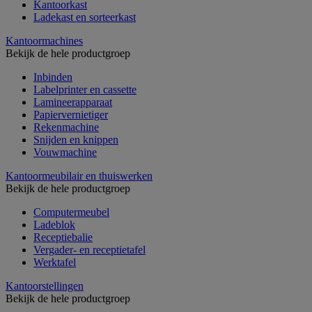
Kantoorkast
Ladekast en sorteerkast
Kantoormachines
Bekijk de hele productgroep
Inbinden
Labelprinter en cassette
Lamineerapparaat
Papiervernietiger
Rekenmachine
Snijden en knippen
Vouwmachine
Kantoormeubilair en thuiswerken
Bekijk de hele productgroep
Computermeubel
Ladeblok
Receptiebalie
Vergader- en receptietafel
Werktafel
Kantoorstellingen
Bekijk de hele productgroep