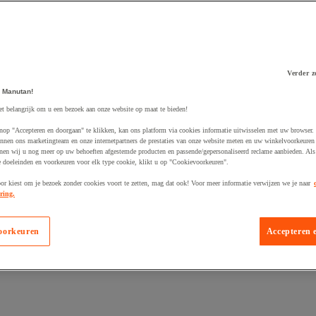
Verder z
 Manutan!
 winkelwagen
et belangrijk om u een bezoek aan onze website op maat te bieden!
nop "Accepteren en doorgaan" te klikken, kan ons platform via cookies informatie uitwisselen met uw browser.
nnen ons marketingteam en onze internetpartners de prestaties van onze website meten en uw winkelvoorkeuren 
nen wij u nog meer op uw behoeften afgestemde producten en passende/gepersonaliseerd reclame aanbieden. Als
 doeleinden en voorkeuren voor elk type cookie, klikt u op "Cookievoorkeuren".
oor kiest om je bezoek zonder cookies voort te zetten, mag dat ook! Voor meer informatie verwijzen we je naar
ring.
oorkeuren
Accepteren 