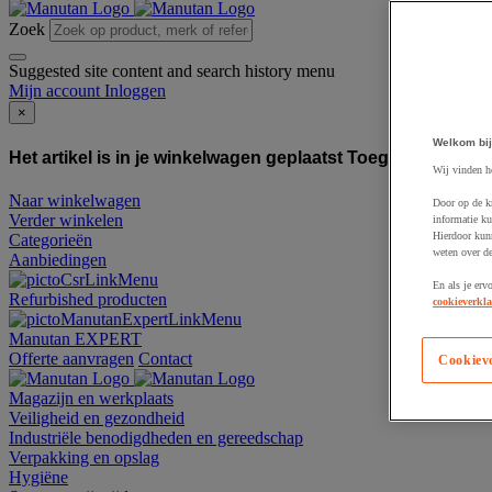
Zoek
Suggested site content and search history menu
Mijn account
Inloggen
×
Welkom bij
Het artikel is in je winkelwagen geplaatst
Toegevoegd aan
Wij vinden h
Naar winkelwagen
Door op de k
Verder winkelen
informatie ku
Hierdoor kun
Categorieën
weten over de
Aanbiedingen
En als je erv
Refurbished producten
cookieverkla
Manutan EXPERT
Offerte aanvragen
Contact
Cookiev
Magazijn en werkplaats
Veiligheid en gezondheid
Industriële benodigdheden en gereedschap
Verpakking en opslag
Hygiëne