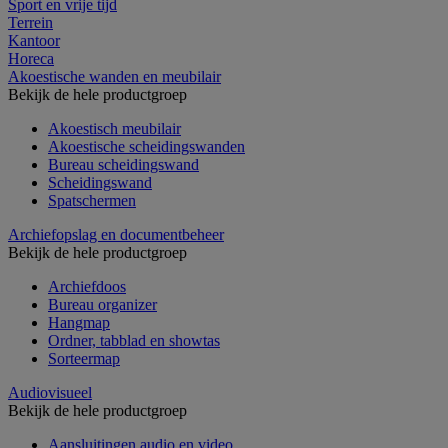
Sport en vrije tijd
Terrein
Kantoor
Horeca
Akoestische wanden en meubilair
Bekijk de hele productgroep
Akoestisch meubilair
Akoestische scheidingswanden
Bureau scheidingswand
Scheidingswand
Spatschermen
Archiefopslag en documentbeheer
Bekijk de hele productgroep
Archiefdoos
Bureau organizer
Hangmap
Ordner, tabblad en showtas
Sorteermap
Audiovisueel
Bekijk de hele productgroep
Aansluitingen audio en video