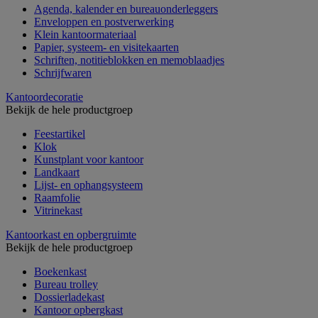
Agenda, kalender en bureauonderleggers
Enveloppen en postverwerking
Klein kantoormateriaal
Papier, systeem- en visitekaarten
Schriften, notitieblokken en memoblaadjes
Schrijfwaren
Kantoordecoratie
Bekijk de hele productgroep
Feestartikel
Klok
Kunstplant voor kantoor
Landkaart
Lijst- en ophangsysteem
Raamfolie
Vitrinekast
Kantoorkast en opbergruimte
Bekijk de hele productgroep
Boekenkast
Bureau trolley
Dossierladekast
Kantoor opbergkast