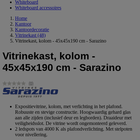
Whiteboard
Whiteboard accessoires
Home
Kantoor
Kantoordecoratie
Vitrinekast
(48)
Vitrinekast, kolom - 45x45x190 cm - Sarazino
Vitrinekast, kolom -
45x45x190 cm - Sarazino
(0)
Geen
scorewaarde.
Dezelfde
paginalink.
Expositievitrine, kolom, met verlichting in het plafond.
Robuuste en stevige constructie. Hoogwaardig gehard glas
aan alle zijden (inclusief deur en legborden). Draaideur met
veiligheidsslot. De vitrine wordt ongemonteerd geleverd.
2 ledspots van 4000 K als plafondverlichting. Met stelpoten
voor nivellering.