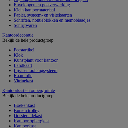
Enveloppen en postverwerking
Klein kantoormateriaal
Papier, systeem- en visitekaarten
Schriften, notitieblokken en memoblaadjes
Schrijfwaren
Kantoordecoratie
Bekijk de hele productgroep
Feestartikel
Klok
Kunstplant voor kantoor
Landkaart
Lijst- en ophangsysteem
Raamfolie
Vitrinekast
Kantoorkast en opbergruimte
Bekijk de hele productgroep
Boekenkast
Bureau trolley
Dossierladekast
Kantoor opbergkast
Kantoorkast