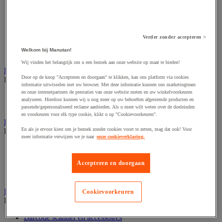
Audio- en Hi-Fi-apparatuur
Dynamisch en interactief weergavesysteem
Fotocamera, videocamera en verrekijker
Professionele audio en geluidsopname
Projectie en videoprojectie-apparatuur
Verder zonder accepteren >
Studioverlichting en accessoires
Welkom bij Manutan!
Tv, dvd-speler en Blu-ray
Wij vinden het belangrijk om u een bezoek aan onze website op maat te bieden!
Bewegwijzering en aanduidingsborden
Door op de knop "Accepteren en doorgaan" te klikken, kan ons platform via cookies
Bekijk de hele productgroep
informatie uitwisselen met uw browser. Met deze informatie kunnen ons marketingteam
en onze internetpartners de prestaties van onze website meten en uw winkelvoorkeuren
Deurnaambord
analyseren. Hierdoor kunnen wij u nog meer op uw behoeften afgestemde producten en
Pictogram
passende/gepersonaliseerd reclame aanbieden. Als u meer wilt weten over de doeleinden
en voorkeuren voor elk type cookie, klikt u op "Cookievoorkeuren".
Folderrek en -houder
En als je ervoor kiest om je bezoek zonder cookies voort te zetten, mag dat ook! Voor
Bekijk de hele productgroep
meer informatie verwijzen we je naar
onze cookieverklaring.
Folderrek
Mobiel folderrek
Accepteren en doorgaan
Tafel folderstandaard
Wandfolderhouder
Inname en beheer van geld
Cookievoorkeuren
Bekijk de hele productgroep
Barcode scanner en accessoires