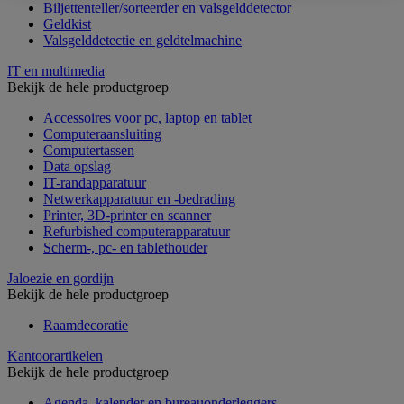
Biljettenteller/sorteerder en valsgelddetector
Geldkist
Valsgelddetectie en geldtelmachine
IT en multimedia
Bekijk de hele productgroep
Accessoires voor pc, laptop en tablet
Computeraansluiting
Computertassen
Data opslag
IT-randapparatuur
Netwerkapparatuur en -bedrading
Printer, 3D-printer en scanner
Refurbished computerapparatuur
Scherm-, pc- en tablethouder
Jaloezie en gordijn
Bekijk de hele productgroep
Raamdecoratie
Kantoorartikelen
Bekijk de hele productgroep
Agenda, kalender en bureauonderleggers