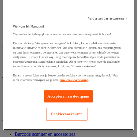
Audio- en Hi-Fi-apparatuur
Dynamisch en interactief weergavesysteem
Fotocamera, videocamera en verrekijker
Professionele audio en geluidsopname
Verder zonder accepteren >
Projectie en videoprojectie-apparatuur
Welkom bij Manutan!
Studioverlichting en accessoires
Tv, dvd-speler en Blu-ray
Wij vinden het belangrijk om u een bezoek aan onze website op maat te bieden!
Bewegwijzering en aanduidingsborden
Door op de knop "Accepteren en doorgaan" te klikken, kan ons platform via cookies
informatie uitwisselen met uw browser. Met deze informatie kunnen ons marketingteam
Bekijk de hele productgroep
en onze internetpartners de prestaties van onze website meten en uw winkelvoorkeuren
analyseren. Hierdoor kunnen wij u nog meer op uw behoeften afgestemde producten en
Deurnaambord
passende/gepersonaliseerd reclame aanbieden. Als u meer wilt weten over de doeleinden
Pictogram
en voorkeuren voor elk type cookie, klikt u op "Cookievoorkeuren".
Folderrek en -houder
En als je ervoor kiest om je bezoek zonder cookies voort te zetten, mag dat ook! Voor
Bekijk de hele productgroep
meer informatie verwijzen we je naar
onze cookieverklaring.
Folderrek
Mobiel folderrek
Accepteren en doorgaan
Tafel folderstandaard
Wandfolderhouder
Cookievoorkeuren
Inname en beheer van geld
Bekijk de hele productgroep
Barcode scanner en accessoires