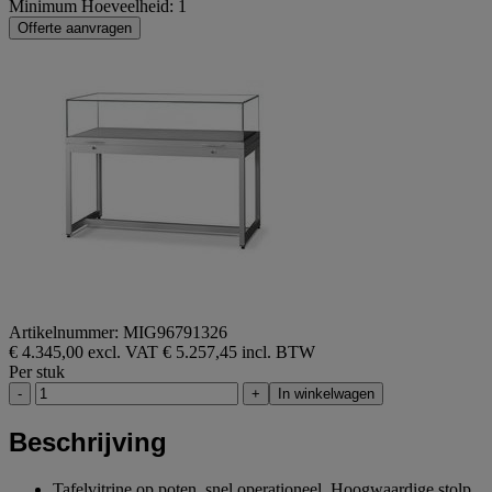
Minimum Hoeveelheid: 1
Offerte aanvragen
Artikelnummer: MIG96791326
€ 4.345,00 excl. VAT
€ 5.257,45 incl. BTW
Per stuk
-
+
In winkelwagen
Beschrijving
Tafelvitrine op poten, snel operationeel. Hoogwaardige stolp