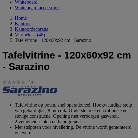
Whiteboard
Whiteboard accessoires
Home
Kantoor
Kantoordecoratie
Vitrinekast
(48)
Tafelvitrine - 120x60x92 cm - Sarazino
Tafelvitrine - 120x60x92 cm
- Sarazino
(0)
Geen
scorewaarde.
Dezelfde
paginalink.
Tafelvitrine op poten, snel operationeel. Hoogwaardige stolp
van gehard glas, 8 mm dik. Onderstel met een robuuste en
stevige constructie. Opening met verborgen gasveren.
2 veiligheidssloten en handgrepen.
Met stelpoten voor nivellering. De vitrine wordt gemonteerd
geleverd.