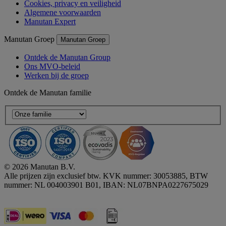
Cookies, privacy en veiligheid
Algemene voorwaarden
Manutan Expert
Manutan Groep
Manutan Groep
Ontdek de Manutan Group
Ons MVO-beleid
Werken bij de groep
Ontdek de Manutan familie
© 2026 Manutan B.V.
Alle prijzen zijn exclusief btw. KVK nummer: 30053885, BTW
nummer: NL 004003901 B01, IBAN: NL07BNPA0227675029
Accessibility - some points not compliant