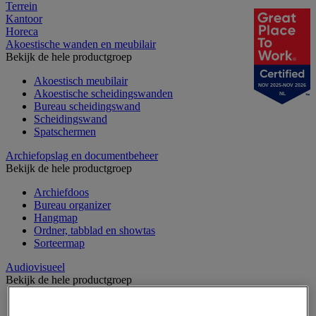
Terrein
Kantoor
Horeca
Akoestische wanden en meubilair
Bekijk de hele productgroep
Akoestisch meubilair
NOV 2025-NOV 2026
Akoestische scheidingswanden
NL
Bureau scheidingswand
Scheidingswand
Spatschermen
Archiefopslag en documentbeheer
Bekijk de hele productgroep
Archiefdoos
Bureau organizer
Hangmap
Ordner, tabblad en showtas
Sorteermap
Audiovisueel
Bekijk de hele productgroep
Aansluitingen audio en video