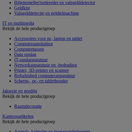
Biljettenteller/sorteerder en valsgelddetector
Geldkist
Valsgelddetectie en geldtelmachine
IT en multimedia
Bekijk de hele productgroep
Accessoires voor pc, laptop en tablet
Computeraansluiting
Computertassen
Data opslag
IT-randapparatuur
Netwerkapparatuur en -bedrading
Printer, 3D-printer en scanner
Refurbished computerapparatuur
Scherm-, pc- en tablethouder
Jaloezie en gordijn
Bekijk de hele productgroep
Raamdecoratie
Kantoorartikelen
Bekijk de hele productgroep
Agenda, kalender en bureauonderleggers