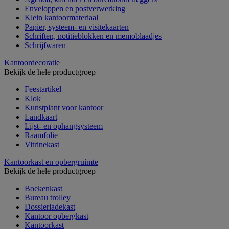
Enveloppen en postverwerking
Klein kantoormateriaal
Papier, systeem- en visitekaarten
Schriften, notitieblokken en memoblaadjes
Schrijfwaren
Kantoordecoratie
Bekijk de hele productgroep
Feestartikel
Klok
Kunstplant voor kantoor
Landkaart
Lijst- en ophangsysteem
Raamfolie
Vitrinekast
Kantoorkast en opbergruimte
Bekijk de hele productgroep
Boekenkast
Bureau trolley
Dossierladekast
Kantoor opbergkast
Kantoorkast