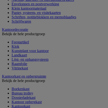
Enveloppen en postverwerking
Klein kantoormateriaal
Papier, systeem- en visitekaarten
Schriften, notitieblokken en memoblaadjes
Schrijfwaren
Kantoordecoratie
Bekijk de hele productgroep
Feestartikel
Klok
Kunstplant voor kantoor
Landkaart
Lijst- en ophangsysteem
Raamfolie
Vitrinekast
Kantoorkast en opbergruimte
Bekijk de hele productgroep
Boekenkast
Bureau trolley
Dossierladekast
Kantoor opbergkast
Kantoorkast