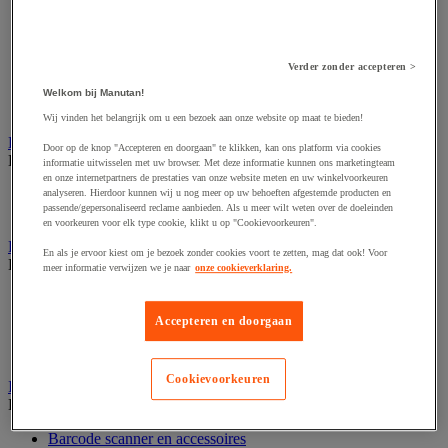
Audio- en Hi-Fi-apparatuur
Dynamisch en interactief weergavesysteem
Fotocamera, videocamera en verrekijker
Professionele audio en geluidsopname
Verder zonder accepteren >
Projectie en videoprojectie-apparatuur
Studioverlichting en accessoires
Welkom bij Manutan!
Tv, dvd-speler en Blu-ray
Wij vinden het belangrijk om u een bezoek aan onze website op maat te bieden!
Bewegwijzering en aanduidingsborden
Door op de knop "Accepteren en doorgaan" te klikken, kan ons platform via cookies
Bekijk de hele productgroep
informatie uitwisselen met uw browser. Met deze informatie kunnen ons marketingteam
en onze internetpartners de prestaties van onze website meten en uw winkelvoorkeuren
Deurnaambord
analyseren. Hierdoor kunnen wij u nog meer op uw behoeften afgestemde producten en
passende/gepersonaliseerd reclame aanbieden. Als u meer wilt weten over de doeleinden
Pictogram
en voorkeuren voor elk type cookie, klikt u op "Cookievoorkeuren".
Folderrek en -houder
En als je ervoor kiest om je bezoek zonder cookies voort te zetten, mag dat ook! Voor
Bekijk de hele productgroep
meer informatie verwijzen we je naar
onze cookieverklaring.
Folderrek
Mobiel folderrek
Accepteren en doorgaan
Tafel folderstandaard
Wandfolderhouder
Cookievoorkeuren
Inname en beheer van geld
Bekijk de hele productgroep
Barcode scanner en accessoires