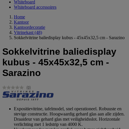
Whiteboard
Whiteboard accessoires
Home
Kantoor
Kantoordecoratie
Vitrinekast
(48)
Sokkelvitrine baliedisplay kubus - 45x45x32,5 cm - Sarazino
Sokkelvitrine baliedisplay
kubus - 45x45x32,5 cm -
Sarazino
(0)
Geen
scorewaarde.
Dezelfde
paginalink.
Expositievitrine, tafelmodel, snel operationeel. Robuuste en
stevige constructie. Hoogwaardig gehard glas aan alle zijden.
Draaideur van gehard glas met veiligheidsslot. Horizontale
verlichting met 1 ledstrip van 4000 K.