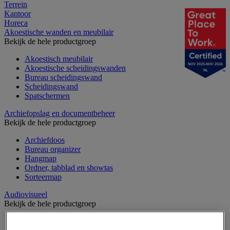
Terrein
Kantoor
Horeca
Akoestische wanden en meubilair
Bekijk de hele productgroep
Akoestisch meubilair
NOV 2025-NOV 2026
Akoestische scheidingswanden
NL
Bureau scheidingswand
Scheidingswand
Spatschermen
Archiefopslag en documentbeheer
Bekijk de hele productgroep
Archiefdoos
Bureau organizer
Hangmap
Ordner, tabblad en showtas
Sorteermap
Audiovisueel
Bekijk de hele productgroep
Aansluitingen audio en video