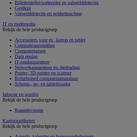
Biljettenteller/sorteerder en valsgelddetector
Geldkist
Valsgelddetectie en geldtelmachine
IT en multimedia
Bekijk de hele productgroep
Accessoires voor pc, laptop en tablet
Computeraansluiting
Computertassen
Data opslag
IT-randapparatuur
Netwerkapparatuur en -bedrading
Printer, 3D-printer en scanner
Refurbished computerapparatuur
Scherm-, pc- en tablethouder
Jaloezie en gordijn
Bekijk de hele productgroep
Raamdecoratie
Kantoorartikelen
Bekijk de hele productgroep
Agenda, kalender en bureauonderleggers