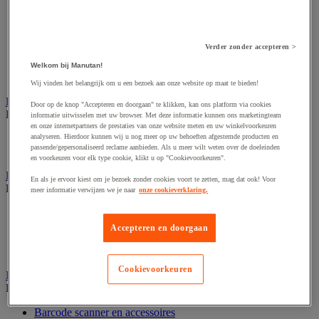
Audio- en Hi-Fi-apparatuur
Dynamisch en interactief weergavesysteem
Fotocamera, videocamera en verrekijker
Professionele audio en geluidsopname
Verder zonder accepteren >
Projectie en videoprojectie-apparatuur
Studioverlichting en accessoires
Welkom bij Manutan!
Tv, dvd-speler en Blu-ray
Wij vinden het belangrijk om u een bezoek aan onze website op maat te bieden!
Bewegwijzering en aanduidingsborden
Door op de knop "Accepteren en doorgaan" te klikken, kan ons platform via cookies
Bekijk de hele productgroep
informatie uitwisselen met uw browser. Met deze informatie kunnen ons marketingteam
en onze internetpartners de prestaties van onze website meten en uw winkelvoorkeuren
Deurnaambord
analyseren. Hierdoor kunnen wij u nog meer op uw behoeften afgestemde producten en
passende/gepersonaliseerd reclame aanbieden. Als u meer wilt weten over de doeleinden
Pictogram
en voorkeuren voor elk type cookie, klikt u op "Cookievoorkeuren".
Folderrek en -houder
En als je ervoor kiest om je bezoek zonder cookies voort te zetten, mag dat ook! Voor
Bekijk de hele productgroep
meer informatie verwijzen we je naar
onze cookieverklaring.
Folderrek
Mobiel folderrek
Accepteren en doorgaan
Tafel folderstandaard
Wandfolderhouder
Cookievoorkeuren
Inname en beheer van geld
Bekijk de hele productgroep
Barcode scanner en accessoires