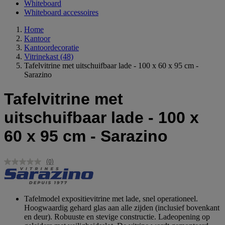
Whiteboard
Whiteboard accessoires
Home
Kantoor
Kantoordecoratie
Vitrinekast
(48)
Tafelvitrine met uitschuifbaar lade - 100 x 60 x 95 cm -
Sarazino
Tafelvitrine met
uitschuifbaar lade - 100 x
60 x 95 cm - Sarazino
(0)
Geen
scorewaarde.
Dezelfde
paginalink.
Tafelmodel expositievitrine met lade, snel operationeel.
Hoogwaardig gehard glas aan alle zijden (inclusief bovenkant
en deur). Robuuste en stevige constructie. Ladeopening op