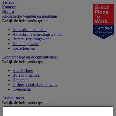
Terrein
Kantoor
Horeca
Akoestische wanden en meubilair
Bekijk de hele productgroep
Akoestisch meubilair
NOV 2025-NOV 2026
Akoestische scheidingswanden
NL
Bureau scheidingswand
Scheidingswand
Spatschermen
Archiefopslag en documentbeheer
Bekijk de hele productgroep
Archiefdoos
Bureau organizer
Hangmap
Ordner, tabblad en showtas
Sorteermap
Audiovisueel
Bekijk de hele productgroep
Aansluitingen audio en video