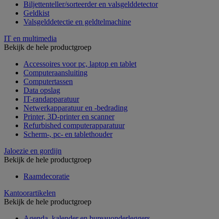
Biljettenteller/sorteerder en valsgelddetector
Geldkist
Valsgelddetectie en geldtelmachine
IT en multimedia
Bekijk de hele productgroep
Accessoires voor pc, laptop en tablet
Computeraansluiting
Computertassen
Data opslag
IT-randapparatuur
Netwerkapparatuur en -bedrading
Printer, 3D-printer en scanner
Refurbished computerapparatuur
Scherm-, pc- en tablethouder
Jaloezie en gordijn
Bekijk de hele productgroep
Raamdecoratie
Kantoorartikelen
Bekijk de hele productgroep
Agenda, kalender en bureauonderleggers