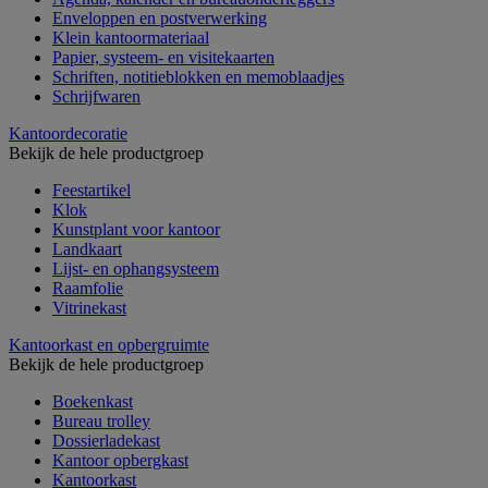
Enveloppen en postverwerking
Klein kantoormateriaal
Papier, systeem- en visitekaarten
Schriften, notitieblokken en memoblaadjes
Schrijfwaren
Kantoordecoratie
Bekijk de hele productgroep
Feestartikel
Klok
Kunstplant voor kantoor
Landkaart
Lijst- en ophangsysteem
Raamfolie
Vitrinekast
Kantoorkast en opbergruimte
Bekijk de hele productgroep
Boekenkast
Bureau trolley
Dossierladekast
Kantoor opbergkast
Kantoorkast