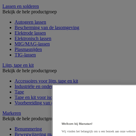
Lassen en solderen
Bekijk de hele productgroep
Autogeen lassen
Bescherming van de lasomgeving
Elektrode lassen
Elektronisch lassen
MIG/MAG-lassen
Plasmasnijden
TIG-lassen
Lijm, tape en kit
Bekijk de hele productgroep
Accessoires voor lijm, tape en kit
Industriële en onderhoudslijm
Tape
Tape en kit voor isolatie, geluidsisolatie en afdichting
Voorbereiding van ondergronden
Markeren
Bekijk de hele productgroep
Welkom bij Manutan!
Benummering
Wij vinden het belangrijk om u een bezoek aan onze website
Bewegwijzering magazijn