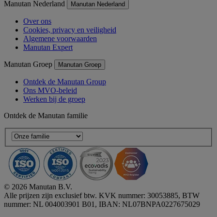
Manutan Nederland
Manutan Nederland
Over ons
Cookies, privacy en veiligheid
Algemene voorwaarden
Manutan Expert
Manutan Groep
Manutan Groep
Ontdek de Manutan Group
Ons MVO-beleid
Werken bij de groep
Ontdek de Manutan familie
© 2026 Manutan B.V.
Alle prijzen zijn exclusief btw. KVK nummer: 30053885, BTW
nummer: NL 004003901 B01, IBAN: NL07BNPA0227675029
Accessibility - some points not compliant