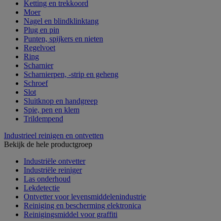
Ketting en trekkoord
Moer
Nagel en blindklinktang
Plug en pin
Punten, spijkers en nieten
Regelvoet
Ring
Scharnier
Scharnierpen, -strip en geheng
Schroef
Slot
Sluitknop en handgreep
Spie, pen en klem
Trildempend
Industrieel reinigen en ontvetten
Bekijk de hele productgroep
Industriële ontvetter
Industriële reiniger
Las onderhoud
Lekdetectie
Ontvetter voor levensmiddelenindustrie
Reiniging en bescherming elektronica
Reinigingsmiddel voor graffiti