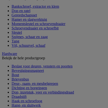
Bankschroef, extractor en klem
Dop en ratel
Gereedschapsset
Hamer en slagwerktuig
Momentsleutel en schroevendraaier
Schroevendraaier en schroefbit
Sleutel
Snijmes, schaar en zaag
Tang
Vijl, schuurvel, schaaf
Hardware
Bekijk de hele productgroep
Beslag voor deuren, vensters en poorten
Bevestigingsmagneet
Bout
Brievenbus
Deur-, raam- en meubelgrepen
Dichting en borgringen
Dop, inzetstuk, veer en verbindingsdraad
Draadstift
Haak en schroefoog
Hang- en sluitwerk