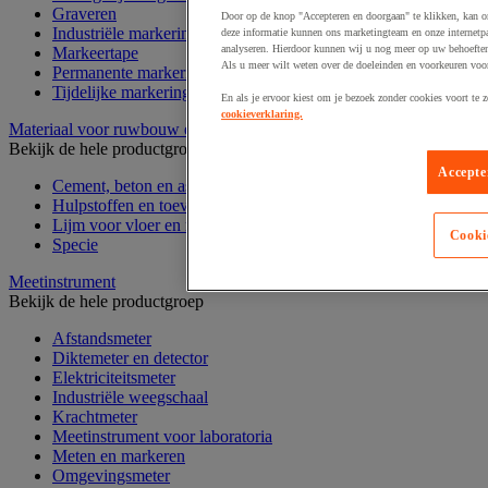
Graveren
Door op de knop "Accepteren en doorgaan" te klikken, kan o
Industriële markering
deze informatie kunnen ons marketingteam en onze internetp
analyseren. Hierdoor kunnen wij u nog meer op uw behoeften
Markeertape
Als u meer wilt weten over de doeleinden en voorkeuren voor
Permanente markering
Tijdelijke markering
En als je ervoor kiest om je bezoek zonder cookies voort te 
cookieverklaring.
Materiaal voor ruwbouw en afbouw
Bekijk de hele productgroep
Accepte
Cement, beton en asfalt
Hulpstoffen en toevoegingsmiddelen
Lijm voor vloer en muur
Cooki
Specie
Meetinstrument
Bekijk de hele productgroep
Afstandsmeter
Diktemeter en detector
Elektriciteitsmeter
Industriële weegschaal
Krachtmeter
Meetinstrument voor laboratoria
Meten en markeren
Omgevingsmeter