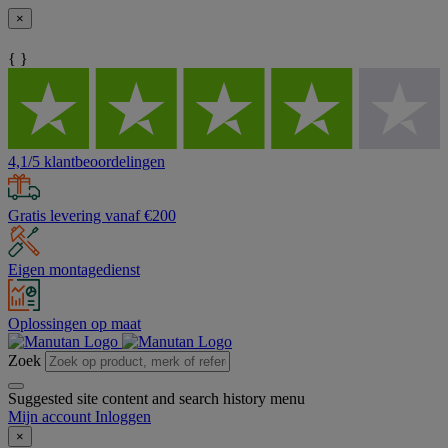
×
{ }
4,1/5 klantbeoordelingen
Gratis levering vanaf €200
Eigen montagedienst
Oplossingen op maat
Zoek
Suggested site content and search history menu
Mijn account
Inloggen
×