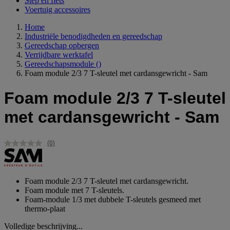
Step en fiets
Voertuig accessoires
Home
Industriële benodigdheden en gereedschap
Gereedschap opbergen
Verrijdbare werktafel
Gereedschapsmodule
()
Foam module 2/3 7 T-sleutel met cardansgewricht - Sam
Foam module 2/3 7 T-sleutel
met cardansgewricht - Sam
(0)
Geen
scorewaarde.
Dezelfde
paginalink.
Foam module 2/3 7 T-sleutel met cardansgewricht.
Foam module met 7 T-sleutels.
Foam-module 1/3 met dubbele T-sleutels gesmeed met
thermo-plaat
Volledige beschrijving...