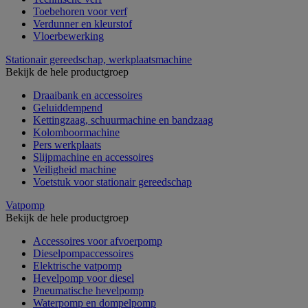
Toebehoren voor verf
Verdunner en kleurstof
Vloerbewerking
Stationair gereedschap, werkplaatsmachine
Bekijk de hele productgroep
Draaibank en accessoires
Geluiddempend
Kettingzaag, schuurmachine en bandzaag
Kolomboormachine
Pers werkplaats
Slijpmachine en accessoires
Veiligheid machine
Voetstuk voor stationair gereedschap
Vatpomp
Bekijk de hele productgroep
Accessoires voor afvoerpomp
Dieselpompaccessoires
Elektrische vatpomp
Hevelpomp voor diesel
Pneumatische hevelpomp
Waterpomp en dompelpomp