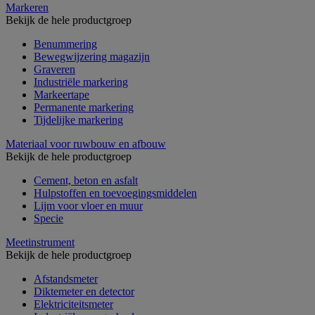
Markeren
Bekijk de hele productgroep
Benummering
Bewegwijzering magazijn
Graveren
Industriële markering
Markeertape
Permanente markering
Tijdelijke markering
Materiaal voor ruwbouw en afbouw
Bekijk de hele productgroep
Cement, beton en asfalt
Hulpstoffen en toevoegingsmiddelen
Lijm voor vloer en muur
Specie
Meetinstrument
Bekijk de hele productgroep
Afstandsmeter
Diktemeter en detector
Elektriciteitsmeter