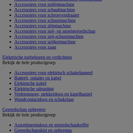
Accessoires voor polijstmachine
Accessoires voor schaafmachine
Accessoires voor schroevendraaier
Accessoires voor schuurmachine
Accessoires voor slijpmachine
Accessoires voor snij- en snoeigereedschap
Accessoires voor snij-schuurmachine
Accessoires voor spijkermachine
Accessoires voor zaag
Elektrische toebehoren en verlichting
Bekijk de hele productgroep
Accessoires voor elektrisch schakelpaneel
Batterij, oplader en kabel
Elektrische kabel
Elektrische uitrusting
Verlengsnoer, stekkerdoos en kapelhaspel
Wandcontactdoos en schakelaar
Gereedschap opbergen
Bekijk de hele productgroep
Assortimentsdoos en gereedschapkoffer
Gereedschapskist en opbergtas