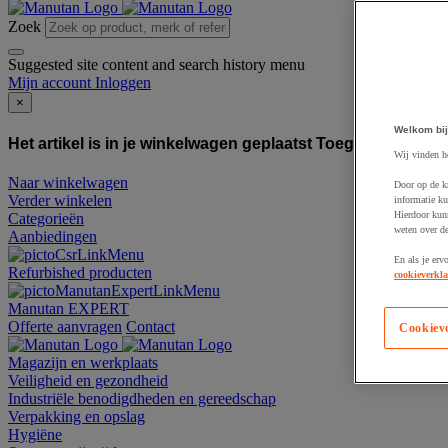
Zoek
Suggested site content and search history menu
Mijn account
Inloggen
×
Welkom bij
Het artikel is in je winkelwagen geplaatst
Toegevoegd aan
Wij vinden h
Naar winkelwagen
Door op de k
Verder winkelen
informatie ku
Hierdoor kun
Categorieën
weten over de
Aanbiedingen
En als je erv
Refurbished producten
cookieverkla
Manutan EXPERT
Offerte aanvragen
Contact
Cookiev
Magazijn en werkplaats
Veiligheid en gezondheid
Industriële benodigdheden en gereedschap
Verpakking en opslag
Hygiëne