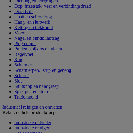
Dichting en borgringen
Dop, inzetstuk, veer en verbindingsdraad
Draadstift
Haak en schroefoog
Hang- en sluitwerk
Ketting en trekkoord
Moer
Nagel en blindklinktang
Plug en pin
Punten, spijkers en nieten
Regelvoet
Ring
Scharnier
Scharnierpen, -strip en geheng
Schroef
Slot
Sluitknop en handgreep
Spie, pen en klem
Trildempend
Industrieel reinigen en ontvetten
Bekijk de hele productgroep
Industriële ontvetter
Industriële reiniger