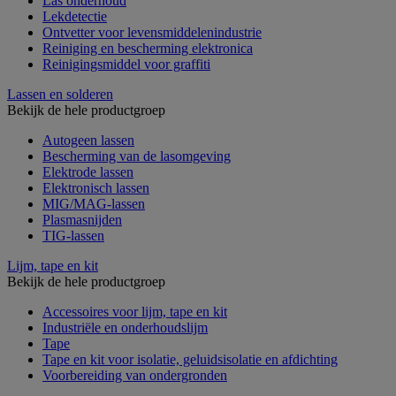
Las onderhoud
Lekdetectie
Ontvetter voor levensmiddelenindustrie
Reiniging en bescherming elektronica
Reinigingsmiddel voor graffiti
Lassen en solderen
Bekijk de hele productgroep
Autogeen lassen
Bescherming van de lasomgeving
Elektrode lassen
Elektronisch lassen
MIG/MAG-lassen
Plasmasnijden
TIG-lassen
Lijm, tape en kit
Bekijk de hele productgroep
Accessoires voor lijm, tape en kit
Industriële en onderhoudslijm
Tape
Tape en kit voor isolatie, geluidsisolatie en afdichting
Voorbereiding van ondergronden