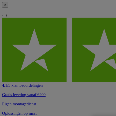
×
{ }
4,1/5 klantbeoordelingen
Gratis levering vanaf €200
Eigen montagedienst
Oplossingen op maat