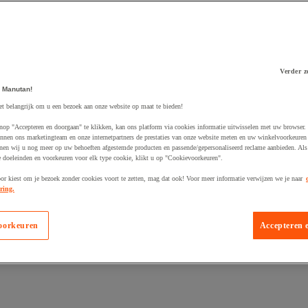
Verder z
 Manutan!
 winkelwagen
et belangrijk om u een bezoek aan onze website op maat te bieden!
nop "Accepteren en doorgaan" te klikken, kan ons platform via cookies informatie uitwisselen met uw browser.
nnen ons marketingteam en onze internetpartners de prestaties van onze website meten en uw winkelvoorkeuren 
nen wij u nog meer op uw behoeften afgestemde producten en passende/gepersonaliseerd reclame aanbieden. Als
 doeleinden en voorkeuren voor elk type cookie, klikt u op "Cookievoorkeuren".
oor kiest om je bezoek zonder cookies voort te zetten, mag dat ook! Voor meer informatie verwijzen we je naar
ring.
oorkeuren
Accepteren 