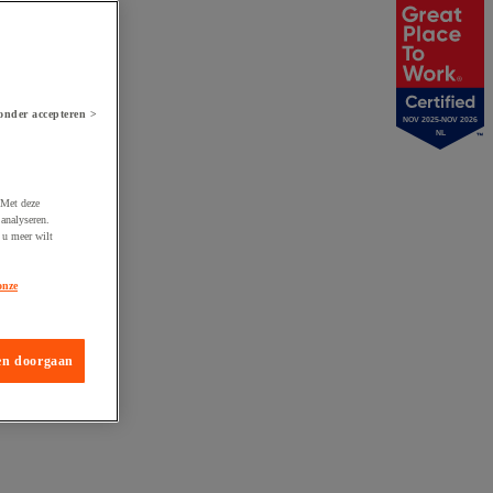
onder accepteren >
NOV 2025-NOV 2026
NL
 Met deze
analyseren.
 u meer wilt
onze
en doorgaan