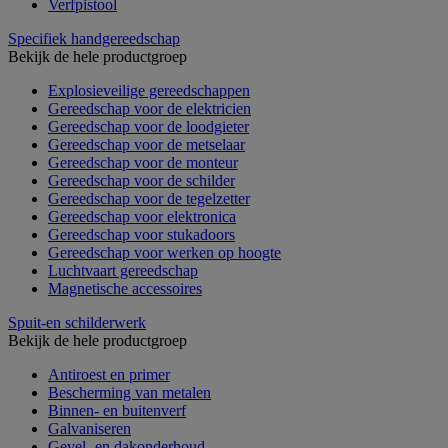
Verfpistool
Specifiek handgereedschap
Bekijk de hele productgroep
Explosieveilige gereedschappen
Gereedschap voor de elektricien
Gereedschap voor de loodgieter
Gereedschap voor de metselaar
Gereedschap voor de monteur
Gereedschap voor de schilder
Gereedschap voor de tegelzetter
Gereedschap voor elektronica
Gereedschap voor stukadoors
Gereedschap voor werken op hoogte
Luchtvaart gereedschap
Magnetische accessoires
Spuit-en schilderwerk
Bekijk de hele productgroep
Antiroest en primer
Bescherming van metalen
Binnen- en buitenverf
Galvaniseren
Gevel- en dakonderhoud