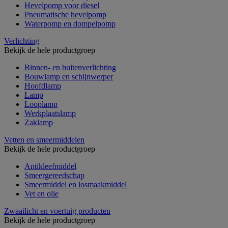
Hevelpomp voor diesel
Pneumatische hevelpomp
Waterpomp en dompelpomp
Verlichting
Bekijk de hele productgroep
Binnen- en buitenverlichting
Bouwlamp en schijnwerper
Hoofdlamp
Lamp
Looplamp
Werkplaatslamp
Zaklamp
Vetten en smeermiddelen
Bekijk de hele productgroep
Antikleefmiddel
Smeergereedschap
Smeermiddel en losmaakmiddel
Vet en olie
Zwaailicht en voertuig producten
Bekijk de hele productgroep