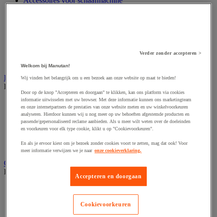
Accessoires voor schaafmachine
Accessoires voor schroevendraaier
Accessoires voor schuurmachine
Accessoires voor slijpmachine
Accessoires voor snij- en snoeigereedschap
Accessoires voor snij-schuurmachine
Accessoires voor spijkermachine
Verder zonder accepteren >
Accessoires voor zaag
Welkom bij Manutan!
Elektrische toebehoren en verlichting
Wij vinden het belangrijk om u een bezoek aan onze website op maat te bieden!
Bekijk de hele productgroep
Door op de knop "Accepteren en doorgaan" te klikken, kan ons platform via cookies
informatie uitwisselen met uw browser. Met deze informatie kunnen ons marketingteam
Accessoires voor elektrisch schakelpaneel
en onze internetpartners de prestaties van onze website meten en uw winkelvoorkeuren
Batterij, oplader en kabel
analyseren. Hierdoor kunnen wij u nog meer op uw behoeften afgestemde producten en
Elektrische kabel
passende/gepersonaliseerd reclame aanbieden. Als u meer wilt weten over de doeleinden
Elektrische uitrusting
en voorkeuren voor elk type cookie, klikt u op "Cookievoorkeuren".
Verlengsnoer, stekkerdoos en kapelhaspel
En als je ervoor kiest om je bezoek zonder cookies voort te zetten, mag dat ook! Voor
Wandcontactdoos en schakelaar
meer informatie verwijzen we je naar
onze cookieverklaring.
Gereedschap opbergen
Bekijk de hele productgroep
Accepteren en doorgaan
Assortimentsdoos en gereedschapkoffer
Gereedschapskist en opbergtas
Cookievoorkeuren
Gereedschapskoffer en versterkte kist
Verrijdbare werktafel