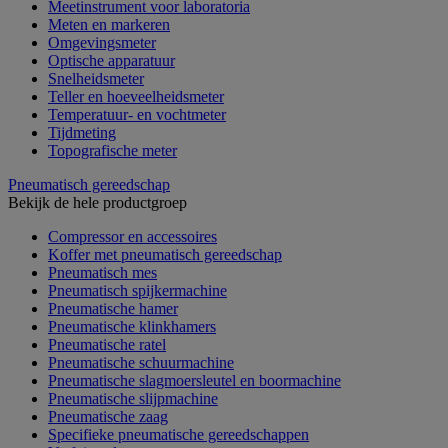
Meetinstrument voor laboratoria
Meten en markeren
Omgevingsmeter
Optische apparatuur
Snelheidsmeter
Teller en hoeveelheidsmeter
Temperatuur- en vochtmeter
Tijdmeting
Topografische meter
Pneumatisch gereedschap
Bekijk de hele productgroep
Compressor en accessoires
Koffer met pneumatisch gereedschap
Pneumatisch mes
Pneumatisch spijkermachine
Pneumatische hamer
Pneumatische klinkhamers
Pneumatische ratel
Pneumatische schuurmachine
Pneumatische slagmoersleutel en boormachine
Pneumatische slijpmachine
Pneumatische zaag
Specifieke pneumatische gereedschappen