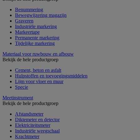
Benummering
Bewegwijzering magazijn
Graveren
Industriële markering
Markeertape
Permanente markering
Tijdelijke markering
Materiaal voor ruwbouw en afbouw
Bekijk de hele productgroep
Cement, beton en asfalt
Hulpstoffen en toevoegingsmiddelen
Lijm voor vloer en muur
Specie
Meetinstrument
Bekijk de hele productgroep
Afstandsmeter
Diktemeter en detector
Elektriciteitsmeter
Industriële weegschaal
Krachtmeter