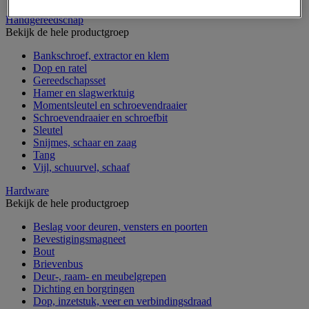
Handgereedschap
Bekijk de hele productgroep
Bankschroef, extractor en klem
Dop en ratel
Gereedschapsset
Hamer en slagwerktuig
Momentsleutel en schroevendraaier
Schroevendraaier en schroefbit
Sleutel
Snijmes, schaar en zaag
Tang
Vijl, schuurvel, schaaf
Hardware
Bekijk de hele productgroep
Beslag voor deuren, vensters en poorten
Bevestigingsmagneet
Bout
Brievenbus
Deur-, raam- en meubelgrepen
Dichting en borgringen
Dop, inzetstuk, veer en verbindingsdraad