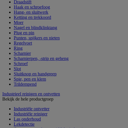
Draadstift
Haak en schroefoog
Hang- en sluitwerk
Ketting en trekkoord
Moer
Nagel en blindklinktang
Plug en pin
Punten, spijkers en nieten
Regelvoet
Ring
Scharnier
Scharnierpen, -strip en geheng
Schroef
Slot
Sluitknop en handgreep
Spie, pen en klem
Trildempend
Industrieel reinigen en ontvetten
Bekijk de hele productgroep
Industriële ontvetter
Industriële reiniger
Las onderhoud
Lekdetectie