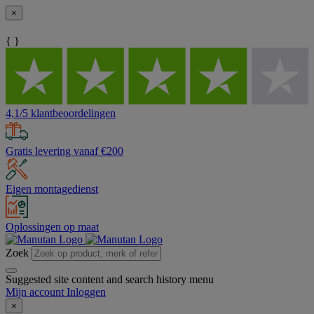
×
{ }
4,1/5 klantbeoordelingen
Gratis levering vanaf €200
Eigen montagedienst
Oplossingen op maat
Zoek
Suggested site content and search history menu
Mijn account
Inloggen
×