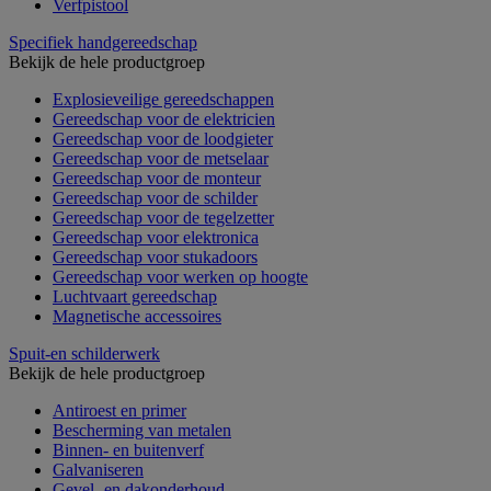
Verfpistool
Specifiek handgereedschap
Bekijk de hele productgroep
Explosieveilige gereedschappen
Gereedschap voor de elektricien
Gereedschap voor de loodgieter
Gereedschap voor de metselaar
Gereedschap voor de monteur
Gereedschap voor de schilder
Gereedschap voor de tegelzetter
Gereedschap voor elektronica
Gereedschap voor stukadoors
Gereedschap voor werken op hoogte
Luchtvaart gereedschap
Magnetische accessoires
Spuit-en schilderwerk
Bekijk de hele productgroep
Antiroest en primer
Bescherming van metalen
Binnen- en buitenverf
Galvaniseren
Gevel- en dakonderhoud