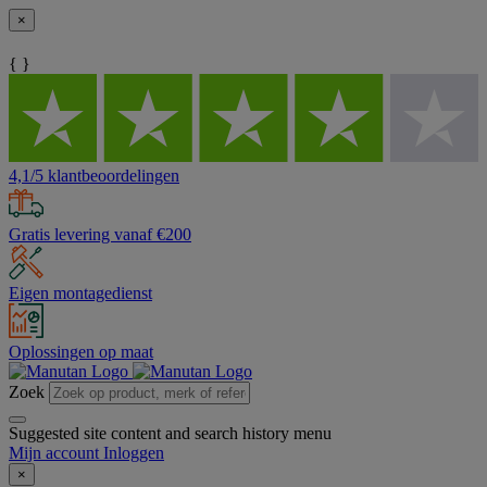
×
{ }
4,1/5 klantbeoordelingen
Gratis levering vanaf €200
Eigen montagedienst
Oplossingen op maat
Zoek
Suggested site content and search history menu
Mijn account
Inloggen
×