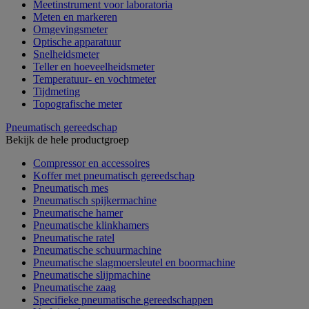
Meetinstrument voor laboratoria
Meten en markeren
Omgevingsmeter
Optische apparatuur
Snelheidsmeter
Teller en hoeveelheidsmeter
Temperatuur- en vochtmeter
Tijdmeting
Topografische meter
Pneumatisch gereedschap
Bekijk de hele productgroep
Compressor en accessoires
Koffer met pneumatisch gereedschap
Pneumatisch mes
Pneumatisch spijkermachine
Pneumatische hamer
Pneumatische klinkhamers
Pneumatische ratel
Pneumatische schuurmachine
Pneumatische slagmoersleutel en boormachine
Pneumatische slijpmachine
Pneumatische zaag
Specifieke pneumatische gereedschappen