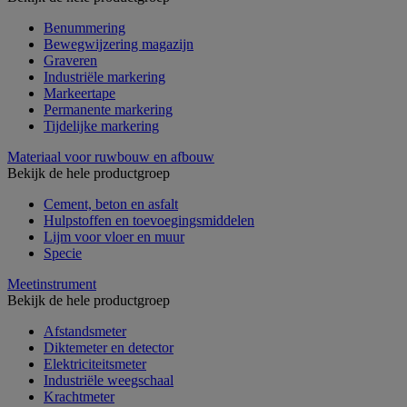
Benummering
Bewegwijzering magazijn
Graveren
Industriële markering
Markeertape
Permanente markering
Tijdelijke markering
Materiaal voor ruwbouw en afbouw
Bekijk de hele productgroep
Cement, beton en asfalt
Hulpstoffen en toevoegingsmiddelen
Lijm voor vloer en muur
Specie
Meetinstrument
Bekijk de hele productgroep
Afstandsmeter
Diktemeter en detector
Elektriciteitsmeter
Industriële weegschaal
Krachtmeter