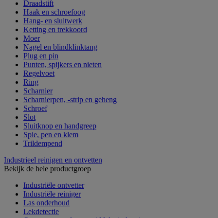
Draadstift
Haak en schroefoog
Hang- en sluitwerk
Ketting en trekkoord
Moer
Nagel en blindklinktang
Plug en pin
Punten, spijkers en nieten
Regelvoet
Ring
Scharnier
Scharnierpen, -strip en geheng
Schroef
Slot
Sluitknop en handgreep
Spie, pen en klem
Trildempend
Industrieel reinigen en ontvetten
Bekijk de hele productgroep
Industriële ontvetter
Industriële reiniger
Las onderhoud
Lekdetectie