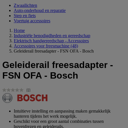
Zwaailichten
Auto-onderhoud en reparatie
Step en fiets
Voertuig accessoires
Home
Industriële benodigdheden en gereedschap
Elektrisch handgereedschap - Accessoires
Accessoires voor freesmachine
(48)
Geleiderail freesadapter - FSN OFA - Bosch
Geleiderail freesadapter -
FSN OFA - Bosch
(0)
Geen
scorewaarde.
Dezelfde
paginalink.
Intuïtieve instelling en aanpassing maken gemakkelijk
hanteren tijdens het werk mogelijk.
Geschikt voor een groot aantal combinaties tussen
bovenfrezen en geleiderails.