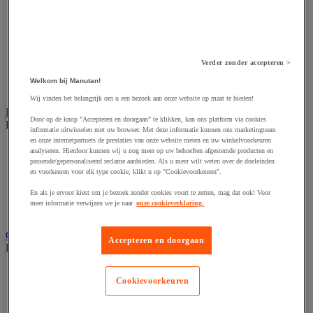
Accessoires voor schaafmachine
Accessoires voor schroevendraaier
Accessoires voor schuurmachine
Accessoires voor slijpmachine
Accessoires voor snij- en snoeigereedschap
Accessoires voor snij-schuurmachine
Verder zonder accepteren >
Accessoires voor spijkermachine
Welkom bij Manutan!
Accessoires voor zaag
Wij vinden het belangrijk om u een bezoek aan onze website op maat te bieden!
Elektrische toebehoren en verlichting
Door op de knop "Accepteren en doorgaan" te klikken, kan ons platform via cookies
Bekijk de hele productgroep
informatie uitwisselen met uw browser. Met deze informatie kunnen ons marketingteam
en onze internetpartners de prestaties van onze website meten en uw winkelvoorkeuren
Accessoires voor elektrisch schakelpaneel
analyseren. Hierdoor kunnen wij u nog meer op uw behoeften afgestemde producten en
Batterij, oplader en kabel
passende/gepersonaliseerd reclame aanbieden. Als u meer wilt weten over de doeleinden
en voorkeuren voor elk type cookie, klikt u op "Cookievoorkeuren".
Elektrische kabel
Elektrische uitrusting
En als je ervoor kiest om je bezoek zonder cookies voort te zetten, mag dat ook! Voor
Verlengsnoer, stekkerdoos en kapelhaspel
meer informatie verwijzen we je naar
onze cookieverklaring.
Wandcontactdoos en schakelaar
Gereedschap opbergen
Accepteren en doorgaan
Bekijk de hele productgroep
Assortimentsdoos en gereedschapkoffer
Cookievoorkeuren
Gereedschapskist en opbergtas
Gereedschapskoffer en versterkte kist
Verrijdbare werktafel