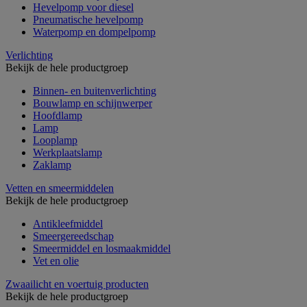
Hevelpomp voor diesel
Pneumatische hevelpomp
Waterpomp en dompelpomp
Verlichting
Bekijk de hele productgroep
Binnen- en buitenverlichting
Bouwlamp en schijnwerper
Hoofdlamp
Lamp
Looplamp
Werkplaatslamp
Zaklamp
Vetten en smeermiddelen
Bekijk de hele productgroep
Antikleefmiddel
Smeergereedschap
Smeermiddel en losmaakmiddel
Vet en olie
Zwaailicht en voertuig producten
Bekijk de hele productgroep