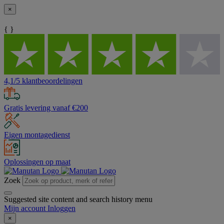
×
{ }
4,1/5 klantbeoordelingen
Gratis levering vanaf €200
Eigen montagedienst
Oplossingen op maat
Zoek
Suggested site content and search history menu
Mijn account
Inloggen
×