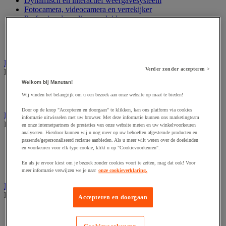
Dynamisch en interactief weergavesysteem
Fotocamera, videocamera en verrekijker
Professionele audio en geluidsopname
Projectie en videoprojectie-apparatuur
Studioverlichting en accessoires
Tv, dvd-speler en Blu-ray
Bewegwijzering en aanduidingsborden
Verder zonder accepteren >
Bekijk de hele productgroep
Welkom bij Manutan!
Deurnaambord
Wij vinden het belangrijk om u een bezoek aan onze website op maat te bieden!
Pictogram
Door op de knop "Accepteren en doorgaan" te klikken, kan ons platform via cookies
Folderrek en -houder
informatie uitwisselen met uw browser. Met deze informatie kunnen ons marketingteam
Bekijk de hele productgroep
en onze internetpartners de prestaties van onze website meten en uw winkelvoorkeuren
analyseren. Hierdoor kunnen wij u nog meer op uw behoeften afgestemde producten en
Folderrek
passende/gepersonaliseerd reclame aanbieden. Als u meer wilt weten over de doeleinden
en voorkeuren voor elk type cookie, klikt u op "Cookievoorkeuren".
Mobiel folderrek
Tafel folderstandaard
En als je ervoor kiest om je bezoek zonder cookies voort te zetten, mag dat ook! Voor
Wandfolderhouder
meer informatie verwijzen we je naar
onze cookieverklaring.
Inname en beheer van geld
Bekijk de hele productgroep
Accepteren en doorgaan
Barcode scanner en accessoires
Biljettenteller/sorteerder en valsgelddetector