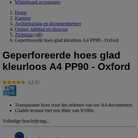
Whiteboard accessoires
Home
Kantoor
Archiefopslag en documentbeheer
Ordner, tabblad en showtas
Zichtmap
(48)
Geperforeerde hoes glad kleurloos A4 PP90 - Oxford
Geperforeerde hoes glad
kleurloos A4 PP90 - Oxford
5.0
(1)
Lees
1
beoordeling.
Dezelfde
paginalink.
Transparante hoes voor het ordenen van uw A4-documenten.
Gladde textuur met een dikte van 9/100e.
Volledige beschrijving...