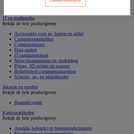
Cookievoorkeuren
Geldkist
Valsgelddetectie en geldtelmachine
IT en multimedia
Bekijk de hele productgroep
Accessoires voor pc, laptop en tablet
Computeraansluiting
Computertassen
Data opslag
IT-randapparatuur
Netwerkapparatuur en -bedrading
Printer, 3D-printer en scanner
Refurbished computerapparatuur
Scherm-, pc- en tablethouder
Jaloezie en gordijn
Bekijk de hele productgroep
Raamdecoratie
Kantoorartikelen
Bekijk de hele productgroep
Agenda, kalender en bureauonderleggers
Enveloppen en postverwerking