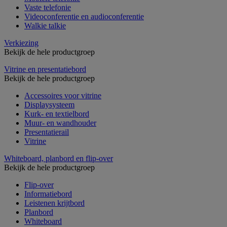
Vaste telefonie
Videoconferentie en audioconferentie
Walkie talkie
Verkiezing
Bekijk de hele productgroep
Vitrine en presentatiebord
Bekijk de hele productgroep
Accessoires voor vitrine
Displaysysteem
Kurk- en textielbord
Muur- en wandhouder
Presentatierail
Vitrine
Whiteboard, planbord en flip-over
Bekijk de hele productgroep
Flip-over
Informatiebord
Leistenen krijtbord
Planbord
Whiteboard