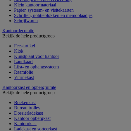
Klein kantoormateriaal
Papier, systeem- en visitekaarten
Schriften, notitieblokken en memoblaadjes
Schrijfwaren
Kantoordecoratie
Bekijk de hele productgroep
Feestartikel
Klok
Kunstplant voor kantoor
Landkaart
Lijst- en ophangsysteem
Raamfolie
Vitrinekast
Kantoorkast en opbergruimte
Bekijk de hele productgroep
Boekenkast
Bureau trolley
Dossierladekast
Kantoor opbergkast
Kantoorkast
Ladekast en sorteerkast