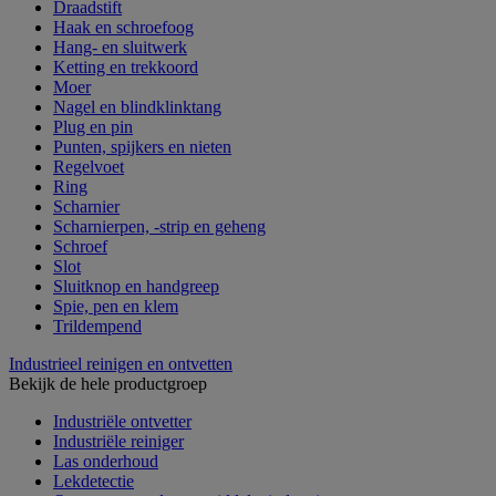
Draadstift
Haak en schroefoog
Hang- en sluitwerk
Ketting en trekkoord
Moer
Nagel en blindklinktang
Plug en pin
Punten, spijkers en nieten
Regelvoet
Ring
Scharnier
Scharnierpen, -strip en geheng
Schroef
Slot
Sluitknop en handgreep
Spie, pen en klem
Trildempend
Industrieel reinigen en ontvetten
Bekijk de hele productgroep
Industriële ontvetter
Industriële reiniger
Las onderhoud
Lekdetectie