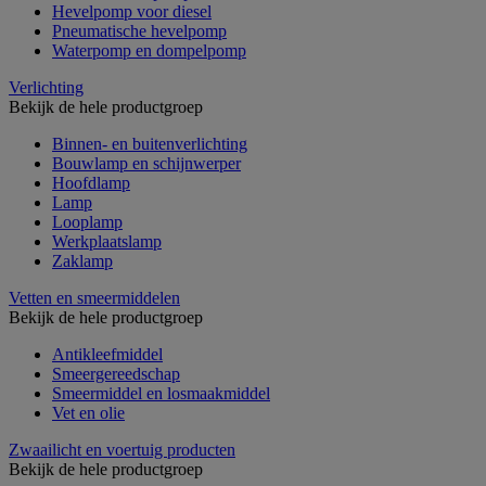
Hevelpomp voor diesel
Pneumatische hevelpomp
Waterpomp en dompelpomp
Verlichting
Bekijk de hele productgroep
Binnen- en buitenverlichting
Bouwlamp en schijnwerper
Hoofdlamp
Lamp
Looplamp
Werkplaatslamp
Zaklamp
Vetten en smeermiddelen
Bekijk de hele productgroep
Antikleefmiddel
Smeergereedschap
Smeermiddel en losmaakmiddel
Vet en olie
Zwaailicht en voertuig producten
Bekijk de hele productgroep