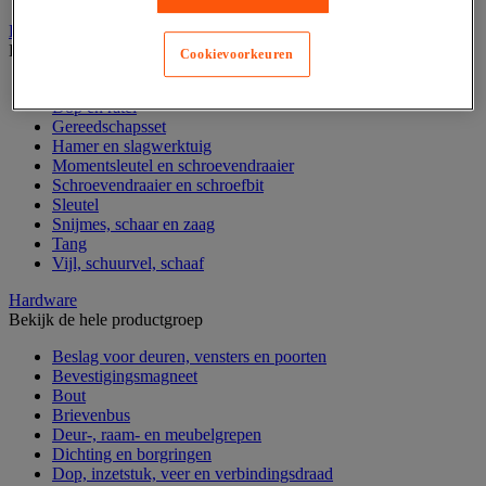
Handgereedschap
Bekijk de hele productgroep
Cookievoorkeuren
Bankschroef, extractor en klem
Dop en ratel
Gereedschapsset
Hamer en slagwerktuig
Momentsleutel en schroevendraaier
Schroevendraaier en schroefbit
Sleutel
Snijmes, schaar en zaag
Tang
Vijl, schuurvel, schaaf
Hardware
Bekijk de hele productgroep
Beslag voor deuren, vensters en poorten
Bevestigingsmagneet
Bout
Brievenbus
Deur-, raam- en meubelgrepen
Dichting en borgringen
Dop, inzetstuk, veer en verbindingsdraad