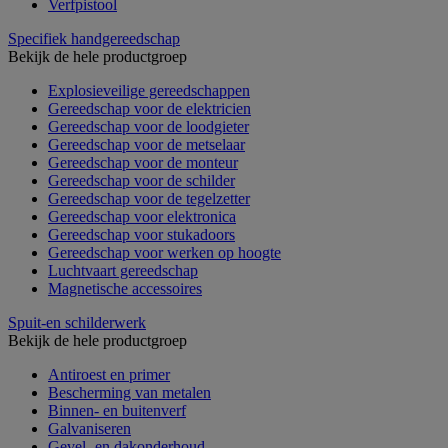
Verfpistool
Specifiek handgereedschap
Bekijk de hele productgroep
Explosieveilige gereedschappen
Gereedschap voor de elektricien
Gereedschap voor de loodgieter
Gereedschap voor de metselaar
Gereedschap voor de monteur
Gereedschap voor de schilder
Gereedschap voor de tegelzetter
Gereedschap voor elektronica
Gereedschap voor stukadoors
Gereedschap voor werken op hoogte
Luchtvaart gereedschap
Magnetische accessoires
Spuit-en schilderwerk
Bekijk de hele productgroep
Antiroest en primer
Bescherming van metalen
Binnen- en buitenverf
Galvaniseren
Gevel- en dakonderhoud