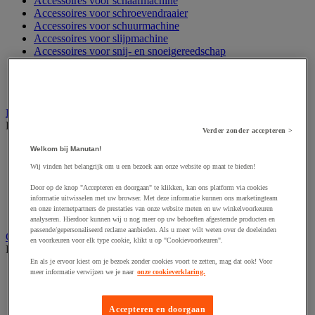
Accessoires voor schaafmachine
Accessoires voor schroevendraaier
Accessoires voor schuurmachine
Accessoires voor slijpmachine
Accessoires voor snij- en snoeigereedschap
Accessoires voor snij-schuurmachine
Accessoires voor spijkermachine
Accessoires voor zaag
Elektrische toebehoren en verlichting
Bekijk de hele productgroep
Verder zonder accepteren >
Accessoires voor elektrisch schakelpaneel
Welkom bij Manutan!
Batterij, oplader en kabel
Wij vinden het belangrijk om u een bezoek aan onze website op maat te bieden!
Elektrische kabel
Elektrische uitrusting
Door op de knop "Accepteren en doorgaan" te klikken, kan ons platform via cookies
Verlengsnoer, stekkerdoos en kapelhaspel
informatie uitwisselen met uw browser. Met deze informatie kunnen ons marketingteam
en onze internetpartners de prestaties van onze website meten en uw winkelvoorkeuren
Wandcontactdoos en schakelaar
analyseren. Hierdoor kunnen wij u nog meer op uw behoeften afgestemde producten en
passende/gepersonaliseerd reclame aanbieden. Als u meer wilt weten over de doeleinden
Gereedschap opbergen
en voorkeuren voor elk type cookie, klikt u op "Cookievoorkeuren".
Bekijk de hele productgroep
En als je ervoor kiest om je bezoek zonder cookies voort te zetten, mag dat ook! Voor
Assortimentsdoos en gereedschapkoffer
meer informatie verwijzen we je naar
onze cookieverklaring.
Gereedschapskist en opbergtas
Gereedschapskoffer en versterkte kist
Accepteren en doorgaan
Verrijdbare werktafel