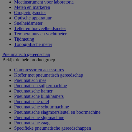
Meetinstrument voor laboratoria
Meten en markeren
Omgevingsmeter
Optische apparatuur
Snelheidsmeter
Teller en hoeveelheidsmeter
Temperatuur- en vochtmeter
Tijdmeting
Topografische meter
Pneumatisch gereedschap
Bekijk de hele productgroep
Compressor en accessoires
Koffer met pneumatisch gereedschap
Pneumatisch mes
Pneumatisch spijkermachine
Pneumatische hamer
Pneumatische klinkhamers
Pneumatische ratel
Pneumatische schuurmachine
Pneumatische slagmoersleutel en boormachine
Pneumatische slijpmachine
Pneumatische zaag
Specifieke pneumatische gereedschappen