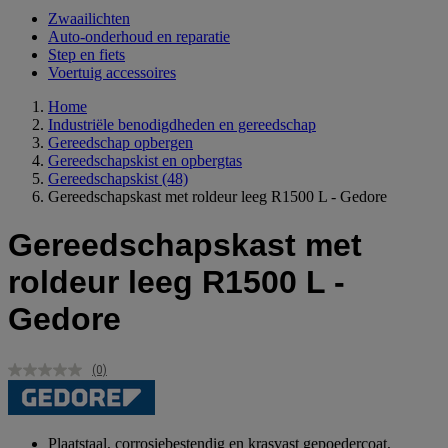
Zwaailichten
Auto-onderhoud en reparatie
Step en fiets
Voertuig accessoires
Home
Industriële benodigdheden en gereedschap
Gereedschap opbergen
Gereedschapskist en opbergtas
Gereedschapskist
(48)
Gereedschapskast met roldeur leeg R1500 L - Gedore
Gereedschapskast met
roldeur leeg R1500 L -
Gedore
(0)
Geen
scorewaarde.
Dezelfde
paginalink.
Plaatstaal, corrosiebestendig en krasvast gepoedercoat,