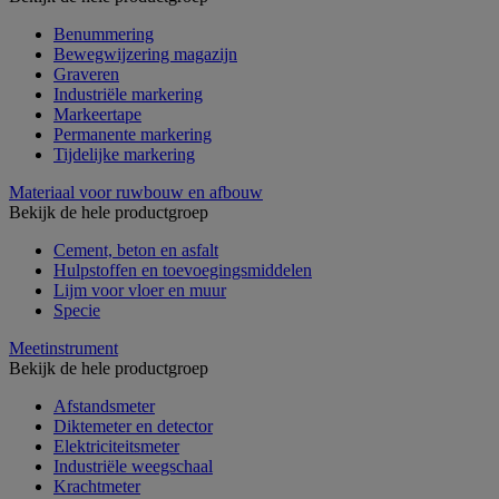
Benummering
Bewegwijzering magazijn
Graveren
Industriële markering
Markeertape
Permanente markering
Tijdelijke markering
Materiaal voor ruwbouw en afbouw
Bekijk de hele productgroep
Cement, beton en asfalt
Hulpstoffen en toevoegingsmiddelen
Lijm voor vloer en muur
Specie
Meetinstrument
Bekijk de hele productgroep
Afstandsmeter
Diktemeter en detector
Elektriciteitsmeter
Industriële weegschaal
Krachtmeter