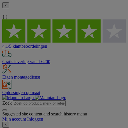
×
{ }
4,1/5 klantbeoordelingen
Gratis levering vanaf €200
Eigen montagedienst
Oplossingen op maat
Zoek
Suggested site content and search history menu
Mijn account
Inloggen
×