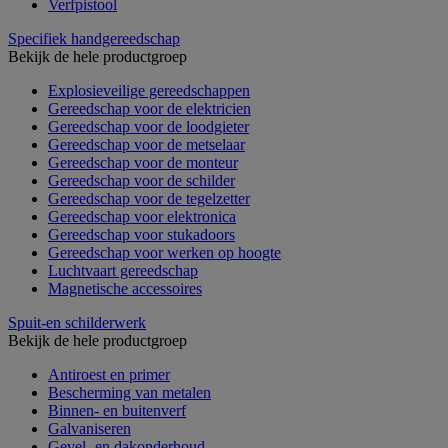
Verfpistool
Specifiek handgereedschap
Bekijk de hele productgroep
Explosieveilige gereedschappen
Gereedschap voor de elektricien
Gereedschap voor de loodgieter
Gereedschap voor de metselaar
Gereedschap voor de monteur
Gereedschap voor de schilder
Gereedschap voor de tegelzetter
Gereedschap voor elektronica
Gereedschap voor stukadoors
Gereedschap voor werken op hoogte
Luchtvaart gereedschap
Magnetische accessoires
Spuit-en schilderwerk
Bekijk de hele productgroep
Antiroest en primer
Bescherming van metalen
Binnen- en buitenverf
Galvaniseren
Gevel- en dakonderhoud