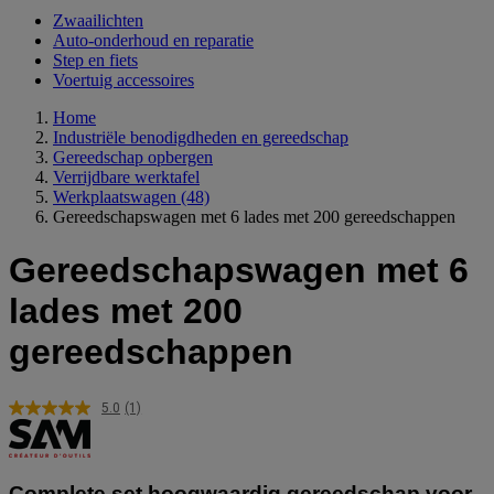
Zwaailichten
Auto-onderhoud en reparatie
Step en fiets
Voertuig accessoires
Home
Industriële benodigdheden en gereedschap
Gereedschap opbergen
Verrijdbare werktafel
Werkplaatswagen
(48)
Gereedschapswagen met 6 lades met 200 gereedschappen
Gereedschapswagen met 6
lades met 200
gereedschappen
5.0
(1)
Lees
1
beoordeling.
Dezelfde
paginalink.
Complete set hoogwaardig gereedschap voor