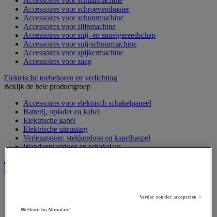
Accessoires voor schaafmachine
Accessoires voor schroevendraaier
Accessoires voor schuurmachine
Accessoires voor slijpmachine
Accessoires voor snij- en snoeigereedschap
Accessoires voor snij-schuurmachine
Accessoires voor spijkermachine
Accessoires voor zaag
Elektrische toebehoren en verlichting
Bekijk de hele productgroep
Accessoires voor elektrisch schakelpaneel
Batterij, oplader en kabel
Elektrische kabel
Elektrische uitrusting
Verlengsnoer, stekkerdoos en kapelhaspel
Wandcontactdoos en schakelaar
Gereedschap opbergen
Bekijk de hele productgroep
Assortimentsdoos en gereedschapkoffer
Gereedschapskist en opbergtas
Verder zonder accepteren >
Gereedschapskoffer en versterkte kist
Welkom bij Manutan!
Verrijdbare werktafel