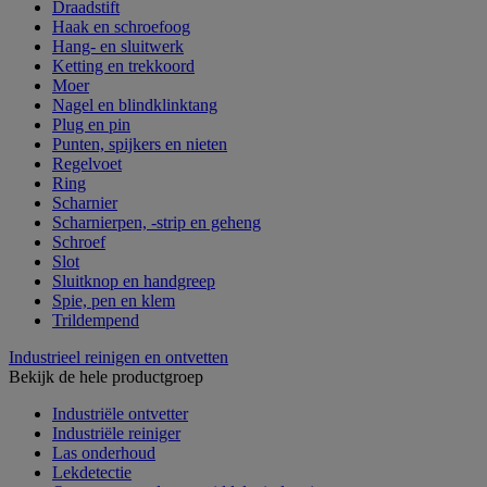
Draadstift
Haak en schroefoog
Hang- en sluitwerk
Ketting en trekkoord
Moer
Nagel en blindklinktang
Plug en pin
Punten, spijkers en nieten
Regelvoet
Ring
Scharnier
Scharnierpen, -strip en geheng
Schroef
Slot
Sluitknop en handgreep
Spie, pen en klem
Trildempend
Industrieel reinigen en ontvetten
Bekijk de hele productgroep
Industriële ontvetter
Industriële reiniger
Las onderhoud
Lekdetectie