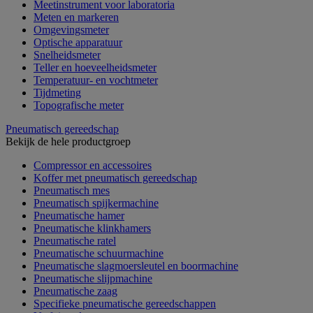
Meetinstrument voor laboratoria
Meten en markeren
Omgevingsmeter
Optische apparatuur
Snelheidsmeter
Teller en hoeveelheidsmeter
Temperatuur- en vochtmeter
Tijdmeting
Topografische meter
Pneumatisch gereedschap
Bekijk de hele productgroep
Compressor en accessoires
Koffer met pneumatisch gereedschap
Pneumatisch mes
Pneumatisch spijkermachine
Pneumatische hamer
Pneumatische klinkhamers
Pneumatische ratel
Pneumatische schuurmachine
Pneumatische slagmoersleutel en boormachine
Pneumatische slijpmachine
Pneumatische zaag
Specifieke pneumatische gereedschappen