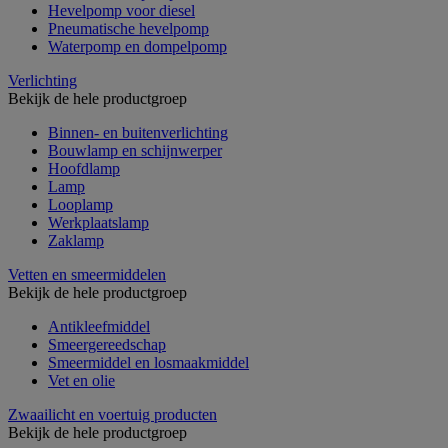
Hevelpomp voor diesel
Pneumatische hevelpomp
Waterpomp en dompelpomp
Verlichting
Bekijk de hele productgroep
Binnen- en buitenverlichting
Bouwlamp en schijnwerper
Hoofdlamp
Lamp
Looplamp
Werkplaatslamp
Zaklamp
Vetten en smeermiddelen
Bekijk de hele productgroep
Antikleefmiddel
Smeergereedschap
Smeermiddel en losmaakmiddel
Vet en olie
Zwaailicht en voertuig producten
Bekijk de hele productgroep