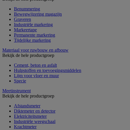
Benummering
Bewegwijzering magazijn
Graveren
Industriële markering
Markeertape
Permanente markering
Tijdelijke markering
Materiaal voor ruwbouw en afbouw
Bekijk de hele productgroep
Cement, beton en asfalt
Hulpstoffen en toevoegingsmiddelen
Lijm voor vloer en muur
Specie
Meetinstrument
Bekijk de hele productgroep
Afstandsmeter
Diktemeter en detector
Elektriciteitsmeter
Industriële weegschaal
Krachtmeter