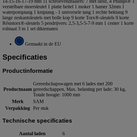
14-15-16-17-19 mm 11 schroevendraaiers: 7 met sleuf, 4 Phillips® 1
verstelbare moersleutel 1 platte beitel 1 moker 1 hamer 32mm 1
waterpomptang 1 kniptang - 1 universele tang 1 rechte bektang 9
lange zeskantsleutels met bolle kop 9 korte Torx®-sleutels 9 korte
Résistorx®-sleutels 5 pendrijvers: 2,5-3,5-5-7-9 mm 1 center 1 korte
rolmaat 3 m 1 set diktematen
Gemaakt in de EU
Specificaties
Productinformatie
Gereedschapswagen met 6 lades met 200
Productnaam
gereedschappen, Max. belasting per lade: 30 kg,
Totale hoogte: 1000 mm
Merk
SAM
Verpakking
Per stuk
Technische specificaties
Aantal laden
6