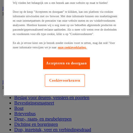
Wij vinden het belangrijk om u een bezoek aan onze website op maat te bieden!
Handgereedschap
Door op de knop "Accepteren en doorgaan" te klikken, kan ons platform via cookies
Bekijk de hele productgroep
informatie uitwisselen met uw browser. Met deze informatie kunnen ons marketingteam
en onze internetpartners de prestaties van onze website meten en uw winkelvoorkeuren
Bankschroef, extractor en klem
analyseren. Hierdoor kunnen wij u nog meer op uw behoeften afgestemde producten en
Dop en ratel
passende/gepersonaliseerd reclame aanbieden. Als u meer wilt weten over de doeleinden
Gereedschapsset
en voorkeuren voor elk type cookie, klikt u op "Cookievoorkeuren".
Hamer en slagwerktuig
En als je ervoor kiest om je bezoek zonder cookies voort te zetten, mag dat ook! Voor
Momentsleutel en schroevendraaier
meer informatie verwijzen we je naar
onze cookieverklaring.
Schroevendraaier en schroefbit
Sleutel
Snijmes, schaar en zaag
Accepteren en doorgaan
Tang
Vijl, schuurvel, schaaf
Cookievoorkeuren
Hardware
Bekijk de hele productgroep
Beslag voor deuren, vensters en poorten
Bevestigingsmagneet
Bout
Brievenbus
Deur-, raam- en meubelgrepen
Dichting en borgringen
Dop, inzetstuk, veer en verbindingsdraad