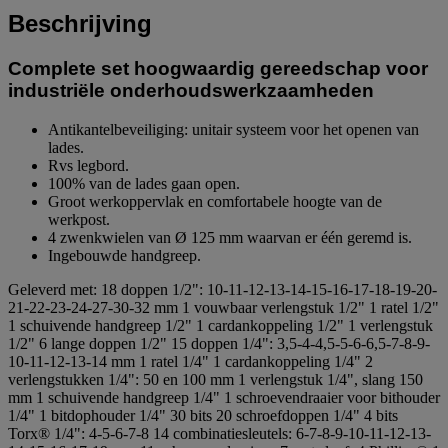
Beschrijving
Complete set hoogwaardig gereedschap voor
industriële onderhoudswerkzaamheden
Antikantelbeveiliging: unitair systeem voor het openen van
lades.
Rvs legbord.
100% van de lades gaan open.
Groot werkoppervlak en comfortabele hoogte van de
werkpost.
4 zwenkwielen van Ø 125 mm waarvan er één geremd is.
Ingebouwde handgreep.
Geleverd met: 18 doppen 1/2": 10-11-12-13-14-15-16-17-18-19-20-
21-22-23-24-27-30-32 mm 1 vouwbaar verlengstuk 1/2" 1 ratel 1/2"
1 schuivende handgreep 1/2" 1 cardankoppeling 1/2" 1 verlengstuk
1/2" 6 lange doppen 1/2" 15 doppen 1/4": 3,5-4-4,5-5-6-6,5-7-8-9-
10-11-12-13-14 mm 1 ratel 1/4" 1 cardankoppeling 1/4" 2
verlengstukken 1/4": 50 en 100 mm 1 verlengstuk 1/4", slang 150
mm 1 schuivende handgreep 1/4" 1 schroevendraaier voor bithouder
1/4" 1 bitdophouder 1/4" 30 bits 20 schroefdoppen 1/4" 4 bits
Torx® 1/4": 4-5-6-7-8 14 combinatiesleutels: 6-7-8-9-10-11-12-13-