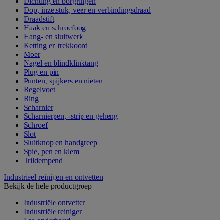
Dichting en borgringen
Dop, inzetstuk, veer en verbindingsdraad
Draadstift
Haak en schroefoog
Hang- en sluitwerk
Ketting en trekkoord
Moer
Nagel en blindklinktang
Plug en pin
Punten, spijkers en nieten
Regelvoet
Ring
Scharnier
Scharnierpen, -strip en geheng
Schroef
Slot
Sluitknop en handgreep
Spie, pen en klem
Trildempend
Industrieel reinigen en ontvetten
Bekijk de hele productgroep
Industriële ontvetter
Industriële reiniger