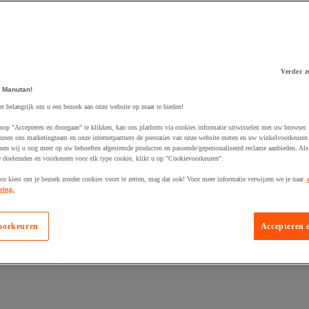
Verder z
 Manutan!
 winkelwagen
et belangrijk om u een bezoek aan onze website op maat te bieden!
nop "Accepteren en doorgaan" te klikken, kan ons platform via cookies informatie uitwisselen met uw browser.
nnen ons marketingteam en onze internetpartners de prestaties van onze website meten en uw winkelvoorkeuren 
nen wij u nog meer op uw behoeften afgestemde producten en passende/gepersonaliseerd reclame aanbieden. Als
 doeleinden en voorkeuren voor elk type cookie, klikt u op "Cookievoorkeuren".
oor kiest om je bezoek zonder cookies voort te zetten, mag dat ook! Voor meer informatie verwijzen we je naar
ring.
oorkeuren
Accepteren 