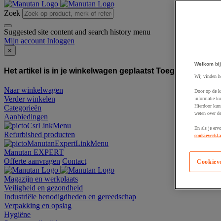
Zoek
Suggested site content and search history menu
Mijn account
Inloggen
×
Welkom bij
Het artikel is in je winkelwagen geplaatst
Toegevoegd aan
Wij vinden h
Naar winkelwagen
Door op de k
Verder winkelen
informatie ku
Hierdoor kun
Categorieën
weten over de
Aanbiedingen
En als je erv
Refurbished producten
cookieverkla
Manutan EXPERT
Offerte aanvragen
Contact
Cookiev
Magazijn en werkplaats
Veiligheid en gezondheid
Industriële benodigdheden en gereedschap
Verpakking en opslag
Hygiëne