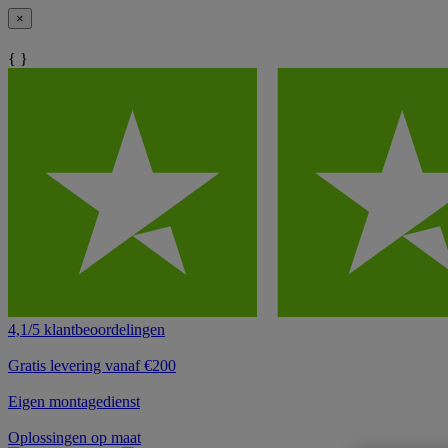
×
{ }
4,1/5 klantbeoordelingen
Gratis levering vanaf €200
Eigen montagedienst
Oplossingen op maat