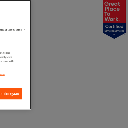
onder accepteren >
NOV 2025-NOV 2026
NL
 Met deze
analyseren.
 u meer wilt
onze
en doorgaan