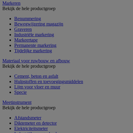
Markeren
Bekijk de hele productgroep
Benummering
Bewegwijzering magazijn
Graveren
Industriële markering
Markeertape
Permanente markering
Tijdelijke markering
Materiaal voor ruwbouw en afbouw
Bekijk de hele productgroep
Cement, beton en asfalt
Hulpstoffen en toevoegingsmiddelen
Lijm voor vloer en muur
Specie
Meetinstrument
Bekijk de hele productgroep
Afstandsmeter
Diktemeter en detector
Elektriciteitsmeter