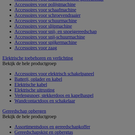
Accessoires voor polijstmachine
Accessoires voor schaafmachine
Accessoires voor schroevendraaier
Accessoires voor schuurmachine
Accessoires voor slijpmachine
Accessoires voor snij- en snoeigereedschap
Accessoires voor snij-schuurmachine
Accessoires voor spijkermachine
Accessoires voor zaag
Elektrische toebehoren en verlichting
Bekijk de hele productgroep
Accessoires voor elektrisch schakelpaneel
Batterij, oplader en kabel
Elektrische kabel
Elektrische uitrusting
Verlengsnoer, stekkerdoos en kapelhaspel
Wandcontactdoos en schakelaar
Gereedschap opbergen
Bekijk de hele productgroep
Assortimentsdoos en gereedschapkoffer
Gereedschapskist en opbergtas