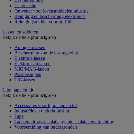
Las onderhoud
Lekdetectie
Ontvetter voor levensmiddelenindustrie
Reiniging en bescherming elektronica
Reinigingsmiddel voor graffiti
Lassen en solderen
Bekijk de hele productgroep
Autogeen lassen
Bescherming van de lasomgeving
Elektrode lassen
Elektronisch lassen
MIG/MAG-lassen
Plasmasnijden
TIG-lassen
Lijm, tape en kit
Bekijk de hele productgroep
Accessoires voor lijm, tape en kit
Industriële en onderhoudslijm
Tape
Tape en kit voor isolatie, geluidsisolatie en afdichting
Voorbereiding van ondergronden