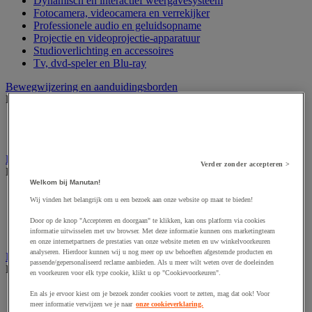
Dynamisch en interactief weergavesysteem
Fotocamera, videocamera en verrekijker
Professionele audio en geluidsopname
Projectie en videoprojectie-apparatuur
Studioverlichting en accessoires
Tv, dvd-speler en Blu-ray
Bewegwijzering en aanduidingsborden
Bekijk de hele productgroep
Deurnaambord
Pictogram
Folderrek en -houder
Verder zonder accepteren >
Bekijk de hele productgroep
Welkom bij Manutan!
Folderrek
Wij vinden het belangrijk om u een bezoek aan onze website op maat te bieden!
Mobiel folderrek
Tafel folderstandaard
Door op de knop "Accepteren en doorgaan" te klikken, kan ons platform via cookies
informatie uitwisselen met uw browser. Met deze informatie kunnen ons marketingteam
Wandfolderhouder
en onze internetpartners de prestaties van onze website meten en uw winkelvoorkeuren
analyseren. Hierdoor kunnen wij u nog meer op uw behoeften afgestemde producten en
Inname en beheer van geld
passende/gepersonaliseerd reclame aanbieden. Als u meer wilt weten over de doeleinden
Bekijk de hele productgroep
en voorkeuren voor elk type cookie, klikt u op "Cookievoorkeuren".
Barcode scanner en accessoires
En als je ervoor kiest om je bezoek zonder cookies voort te zetten, mag dat ook! Voor
Biljettenteller/sorteerder en valsgelddetector
meer informatie verwijzen we je naar
onze cookieverklaring.