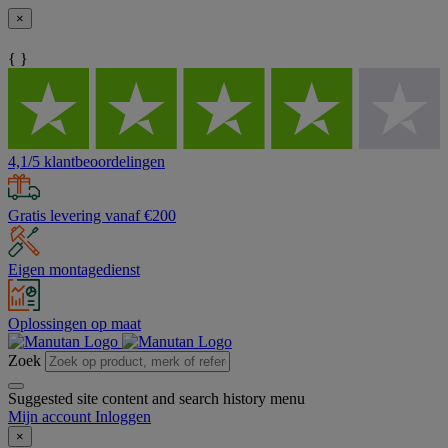
×
{ }
4,1/5 klantbeoordelingen
Gratis levering vanaf €200
Eigen montagedienst
Oplossingen op maat
Zoek
Suggested site content and search history menu
Mijn account
Inloggen
×