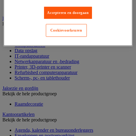
Geldkist
Valsgelddetectie en geldtelmachine
Accepteren en doorgaan
IT en multimedia
Bekijk de hele productgroep
Cookievoorkeuren
Accessoires voor pc, laptop en tablet
Computeraansluiting
Computertassen
Data opslag
IT-randapparatuur
Netwerkapparatuur en -bedrading
Printer, 3D-printer en scanner
Refurbished computerapparatuur
Scherm-, pc- en tablethouder
Jaloezie en gordijn
Bekijk de hele productgroep
Raamdecoratie
Kantoorartikelen
Bekijk de hele productgroep
Agenda, kalender en bureauonderleggers
Enveloppen en postverwerking