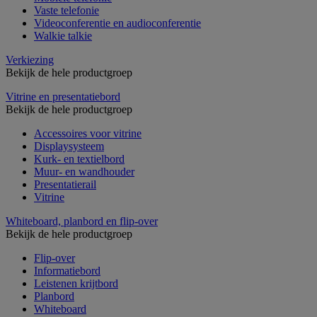
Vaste telefonie
Videoconferentie en audioconferentie
Walkie talkie
Verkiezing
Bekijk de hele productgroep
Vitrine en presentatiebord
Bekijk de hele productgroep
Accessoires voor vitrine
Displaysysteem
Kurk- en textielbord
Muur- en wandhouder
Presentatierail
Vitrine
Whiteboard, planbord en flip-over
Bekijk de hele productgroep
Flip-over
Informatiebord
Leistenen krijtbord
Planbord
Whiteboard