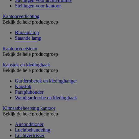
Stellingen voor archiefruimte
Stellingen voor kantoor
Kantoorverlichting
Bekijk de hele productgroep
Bureaulamp
Staande lamp
Kantoorvoetsteun
Bekijk de hele productgroep
Kapstok en kledinghaak
Bekijk de hele productgroep
Garderoberek en kledinghanger
Kapstok
Parapluhouder
Wandgarderobe en kledinghaak
Klimaatbeheersing kantoor
Bekijk de hele productgroep
Airconditioner
Luchtbehandeling
Luchtverfrisser