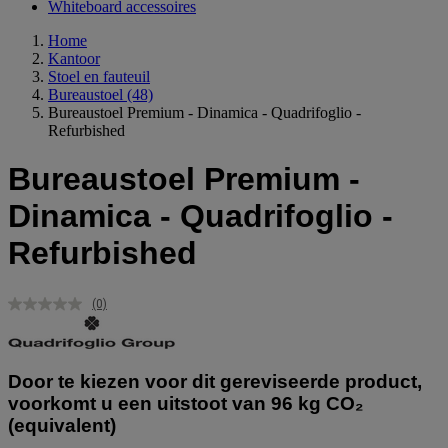
Whiteboard accessoires
Home
Kantoor
Stoel en fauteuil
Bureaustoel
(48)
Bureaustoel Premium - Dinamica - Quadrifoglio -
Refurbished
Bureaustoel Premium -
Dinamica - Quadrifoglio -
Refurbished
(0)
Geen
scorewaarde.
Dezelfde
paginalink.
Door te kiezen voor dit gereviseerde product,
voorkomt u een uitstoot van 96 kg CO₂
(equivalent)