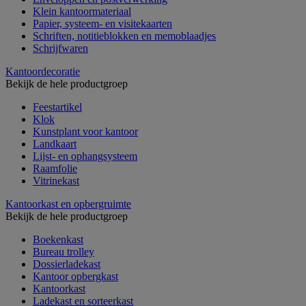
Klein kantoormateriaal
Papier, systeem- en visitekaarten
Schriften, notitieblokken en memoblaadjes
Schrijfwaren
Kantoordecoratie
Bekijk de hele productgroep
Feestartikel
Klok
Kunstplant voor kantoor
Landkaart
Lijst- en ophangsysteem
Raamfolie
Vitrinekast
Kantoorkast en opbergruimte
Bekijk de hele productgroep
Boekenkast
Bureau trolley
Dossierladekast
Kantoor opbergkast
Kantoorkast
Ladekast en sorteerkast