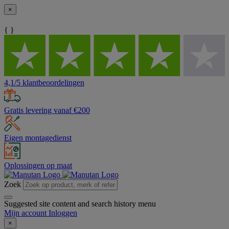
×
{ }
4,1/5 klantbeoordelingen
Gratis levering vanaf €200
Eigen montagedienst
Oplossingen op maat
Zoek
Suggested site content and search history menu
Mijn account
Inloggen
×