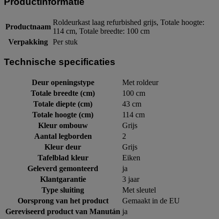
Productinformatie
Roldeurkast laag refurbished grijs, Totale hoogte:
Productnaam
114 cm, Totale breedte: 100 cm
Verpakking
Per stuk
Technische specificaties
Deur openingstype
Met roldeur
Totale breedte (cm)
100 cm
Totale diepte (cm)
43 cm
Totale hoogte (cm)
114 cm
Kleur ombouw
Grijs
Aantal legborden
2
Kleur deur
Grijs
Tafelblad kleur
Eiken
Geleverd gemonteerd
ja
Klantgarantie
3 jaar
Type sluiting
Met sleutel
Oorsprong van het product
Gemaakt in de EU
Gereviseerd product van Manután
ja