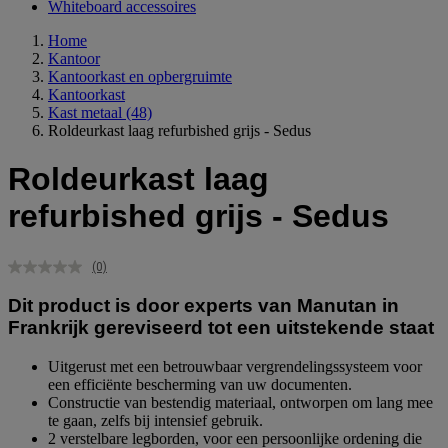
Whiteboard accessoires
Home
Kantoor
Kantoorkast en opbergruimte
Kantoorkast
Kast metaal
(48)
Roldeurkast laag refurbished grijs - Sedus
Roldeurkast laag
refurbished grijs - Sedus
(0)
Geen
scorewaarde.
Dit product is door experts van Manutan in
Dezelfde
paginalink.
Frankrijk gereviseerd tot een uitstekende staat
Uitgerust met een betrouwbaar vergrendelingssysteem voor
een efficiënte bescherming van uw documenten.
Constructie van bestendig materiaal, ontworpen om lang mee
te gaan, zelfs bij intensief gebruik.
2 verstelbare legborden, voor een persoonlijke ordening die