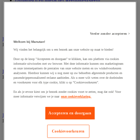
Dynamisch en interactief weergavesysteem
Fotocamera, videocamera en verrekijker
Professionele audio en geluidsopname
Projectie en videoprojectie-apparatuur
Studioverlichting en accessoires
Tv, dvd-speler en Blu-ray
Verder zonder accepteren >
Bewegwijzering en aanduidingsborden
Welkom bij Manutan!
Bekijk de hele productgroep
Wij vinden het belangrijk om u een bezoek aan onze website op maat te bieden!
Deurnaambord
Door op de knop "Accepteren en doorgaan" te klikken, kan ons platform via cookies
Pictogram
informatie uitwisselen met uw browser. Met deze informatie kunnen ons marketingteam
en onze internetpartners de prestaties van onze website meten en uw winkelvoorkeuren
Folderrek en -houder
analyseren. Hierdoor kunnen wij u nog meer op uw behoeften afgestemde producten en
Bekijk de hele productgroep
passende/gepersonaliseerd reclame aanbieden. Als u meer wilt weten over de doeleinden
en voorkeuren voor elk type cookie, klikt u op "Cookievoorkeuren".
Folderrek
En als je ervoor kiest om je bezoek zonder cookies voort te zetten, mag dat ook! Voor
Mobiel folderrek
meer informatie verwijzen we je naar
onze cookieverklaring.
Tafel folderstandaard
Wandfolderhouder
Accepteren en doorgaan
Inname en beheer van geld
Bekijk de hele productgroep
Barcode scanner en accessoires
Cookievoorkeuren
Biljettenteller/sorteerder en valsgelddetector