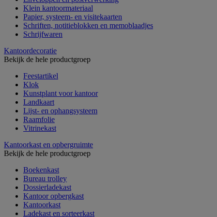
Klein kantoormateriaal
Papier, systeem- en visitekaarten
Schriften, notitieblokken en memoblaadjes
Schrijfwaren
Kantoordecoratie
Bekijk de hele productgroep
Feestartikel
Klok
Kunstplant voor kantoor
Landkaart
Lijst- en ophangsysteem
Raamfolie
Vitrinekast
Kantoorkast en opbergruimte
Bekijk de hele productgroep
Boekenkast
Bureau trolley
Dossierladekast
Kantoor opbergkast
Kantoorkast
Ladekast en sorteerkast