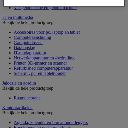
Geldkist
Valsgelddetectie en geldtelmachine
IT en multimedia
Bekijk de hele productgroep
Accessoires voor pc, laptop en tablet
Computeraansluiting
Computertassen
Data opslag
IT-randapparatuur
Netwerkapparatuur en -bedrading
Printer, 3D-printer en scanner
Refurbished computerapparatuur
Scherm-, pc- en tablethouder
Jaloezie en gordijn
Bekijk de hele productgroep
Raamdecoratie
Kantoorartikelen
Bekijk de hele productgroep
Agenda, kalender en bureauonderleggers
Enveloppen en postverwerking