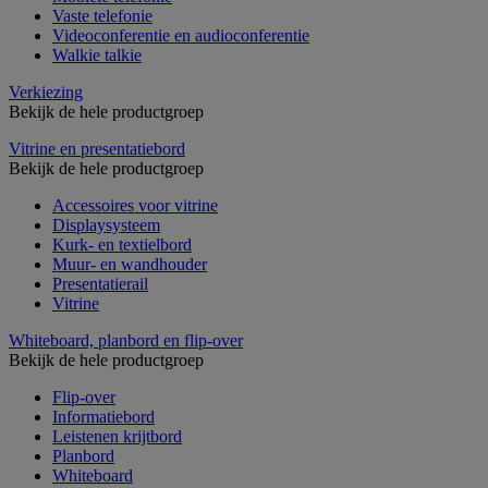
Vaste telefonie
Videoconferentie en audioconferentie
Walkie talkie
Verkiezing
Bekijk de hele productgroep
Vitrine en presentatiebord
Bekijk de hele productgroep
Accessoires voor vitrine
Displaysysteem
Kurk- en textielbord
Muur- en wandhouder
Presentatierail
Vitrine
Whiteboard, planbord en flip-over
Bekijk de hele productgroep
Flip-over
Informatiebord
Leistenen krijtbord
Planbord
Whiteboard