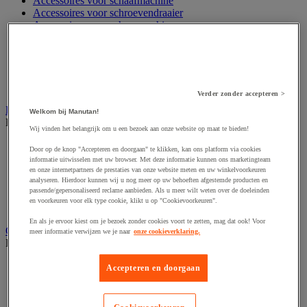
Accessoires voor schaafmachine
Accessoires voor schroevendraaier
Accessoires voor schuurmachine
Accessoires voor slijpmachine
Accessoires voor snij- en snoeigereedschap
Accessoires voor snij-schuurmachine
Accessoires voor spijkermachine
Accessoires voor zaag
Verder zonder accepteren >
Elektrische toebehoren en verlichting
Welkom bij Manutan!
Bekijk de hele productgroep
Wij vinden het belangrijk om u een bezoek aan onze website op maat te bieden!
Accessoires voor elektrisch schakelpaneel
Door op de knop "Accepteren en doorgaan" te klikken, kan ons platform via cookies
Batterij, oplader en kabel
informatie uitwisselen met uw browser. Met deze informatie kunnen ons marketingteam
Elektrische kabel
en onze internetpartners de prestaties van onze website meten en uw winkelvoorkeuren
analyseren. Hierdoor kunnen wij u nog meer op uw behoeften afgestemde producten en
Elektrische uitrusting
passende/gepersonaliseerd reclame aanbieden. Als u meer wilt weten over de doeleinden
Verlengsnoer, stekkerdoos en kapelhaspel
en voorkeuren voor elk type cookie, klikt u op "Cookievoorkeuren".
Wandcontactdoos en schakelaar
En als je ervoor kiest om je bezoek zonder cookies voort te zetten, mag dat ook! Voor
Gereedschap opbergen
meer informatie verwijzen we je naar
onze cookieverklaring.
Bekijk de hele productgroep
Assortimentsdoos en gereedschapkoffer
Accepteren en doorgaan
Gereedschapskist en opbergtas
Gereedschapskoffer en versterkte kist
Verrijdbare werktafel