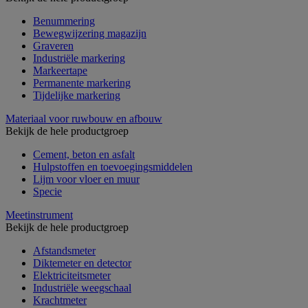
Benummering
Bewegwijzering magazijn
Graveren
Industriële markering
Markeertape
Permanente markering
Tijdelijke markering
Materiaal voor ruwbouw en afbouw
Bekijk de hele productgroep
Cement, beton en asfalt
Hulpstoffen en toevoegingsmiddelen
Lijm voor vloer en muur
Specie
Meetinstrument
Bekijk de hele productgroep
Afstandsmeter
Diktemeter en detector
Elektriciteitsmeter
Industriële weegschaal
Krachtmeter