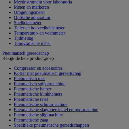
Meetinstrument voor laboratoria
Meten en markeren
Omgevingsmeter
Optische apparatuur
Snelheidsmeter
Teller en hoeveelheidsmeter
Temperatuur- en vochtmeter
Tijdmeting
Topografische meter
Pneumatisch gereedschap
Bekijk de hele productgroep
Compressor en accessoires
Koffer met pneumatisch gereedschap
Pneumatisch mes
Pneumatisch spijkermachine
Pneumatische hamer
Pneumatische klinkhamers
Pneumatische ratel
Pneumatische schuurmachine
Pneumatische slagmoersleutel en boormachine
Pneumatische slijpmachine
Pneumatische zaag
Specifieke pneumatische gereedschappen