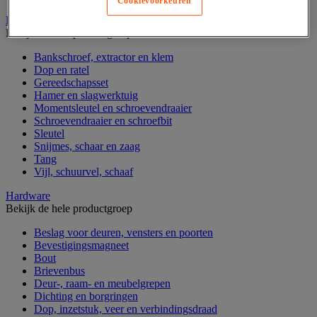
Cookievoorkeuren
Handgereedschap
Bekijk de hele productgroep
Bankschroef, extractor en klem
Dop en ratel
Gereedschapsset
Hamer en slagwerktuig
Momentsleutel en schroevendraaier
Schroevendraaier en schroefbit
Sleutel
Snijmes, schaar en zaag
Tang
Vijl, schuurvel, schaaf
Hardware
Bekijk de hele productgroep
Beslag voor deuren, vensters en poorten
Bevestigingsmagneet
Bout
Brievenbus
Deur-, raam- en meubelgrepen
Dichting en borgringen
Dop, inzetstuk, veer en verbindingsdraad