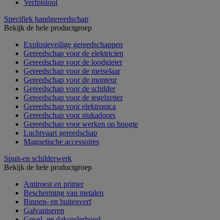
Verfpistool
Specifiek handgereedschap
Bekijk de hele productgroep
Explosieveilige gereedschappen
Gereedschap voor de elektricien
Gereedschap voor de loodgieter
Gereedschap voor de metselaar
Gereedschap voor de monteur
Gereedschap voor de schilder
Gereedschap voor de tegelzetter
Gereedschap voor elektronica
Gereedschap voor stukadoors
Gereedschap voor werken op hoogte
Luchtvaart gereedschap
Magnetische accessoires
Spuit-en schilderwerk
Bekijk de hele productgroep
Antiroest en primer
Bescherming van metalen
Binnen- en buitenverf
Galvaniseren
Gevel- en dakonderhoud