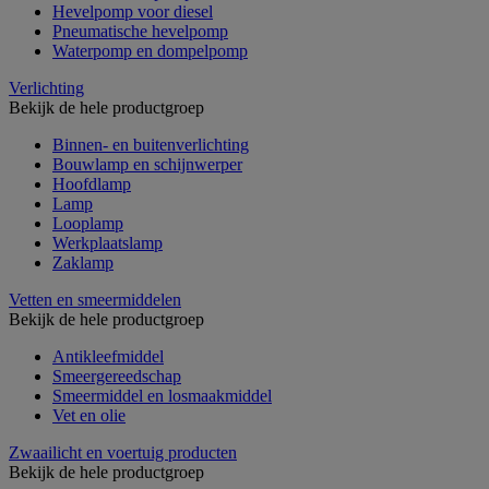
Hevelpomp voor diesel
Pneumatische hevelpomp
Waterpomp en dompelpomp
Verlichting
Bekijk de hele productgroep
Binnen- en buitenverlichting
Bouwlamp en schijnwerper
Hoofdlamp
Lamp
Looplamp
Werkplaatslamp
Zaklamp
Vetten en smeermiddelen
Bekijk de hele productgroep
Antikleefmiddel
Smeergereedschap
Smeermiddel en losmaakmiddel
Vet en olie
Zwaailicht en voertuig producten
Bekijk de hele productgroep