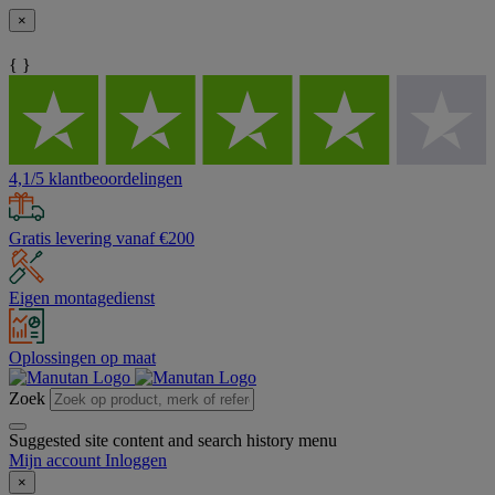
×
{ }
4,1/5 klantbeoordelingen
Gratis levering vanaf €200
Eigen montagedienst
Oplossingen op maat
Zoek
Suggested site content and search history menu
Mijn account
Inloggen
×