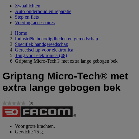
Zwaailichten
Auto-onderhoud en reparatie
Step en fiets
Voertuig accessoires
Home
Industriële benodigdheden en gereedschap
Specifiek handgereedschap
Gereedschap voor elektronica
Tang voor elektronica
(48)
Griptang Micro-Tech® met extra lange gebogen bek
Griptang Micro-Tech® met
extra lange gebogen bek
(0)
Geen
scorewaarde.
Dezelfde
paginalink.
Voor grote krachten.
Gewicht: 75 g.