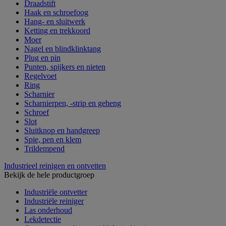
Draadstift
Haak en schroefoog
Hang- en sluitwerk
Ketting en trekkoord
Moer
Nagel en blindklinktang
Plug en pin
Punten, spijkers en nieten
Regelvoet
Ring
Scharnier
Scharnierpen, -strip en geheng
Schroef
Slot
Sluitknop en handgreep
Spie, pen en klem
Trildempend
Industrieel reinigen en ontvetten
Bekijk de hele productgroep
Industriële ontvetter
Industriële reiniger
Las onderhoud
Lekdetectie