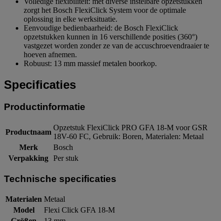
Volledige flexibiliteit: met diverse instelbare opzetstukken
zorgt het Bosch FlexiClick System voor de optimale
oplossing in elke werksituatie.
Eenvoudige bedienbaarheid: de Bosch FlexiClick
opzetstukken kunnen in 16 verschillende posities (360°)
vastgezet worden zonder ze van de accuschroevendraaier te
hoeven afnemen.
Robuust: 13 mm massief metalen boorkop.
Specificaties
Productinformatie
Opzetstuk FlexiClick PRO GFA 18-M voor GSR
Productnaam
18V-60 FC, Gebruik: Boren, Materialen: Metaal
Merk
Bosch
Verpakking
Per stuk
Technische specificaties
Materialen
Metaal
Model
Flexi Click GFA 18-M
Größen
13 mm