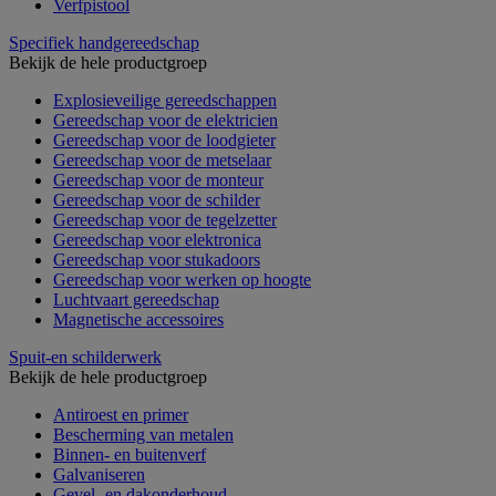
Verfpistool
Specifiek handgereedschap
Bekijk de hele productgroep
Explosieveilige gereedschappen
Gereedschap voor de elektricien
Gereedschap voor de loodgieter
Gereedschap voor de metselaar
Gereedschap voor de monteur
Gereedschap voor de schilder
Gereedschap voor de tegelzetter
Gereedschap voor elektronica
Gereedschap voor stukadoors
Gereedschap voor werken op hoogte
Luchtvaart gereedschap
Magnetische accessoires
Spuit-en schilderwerk
Bekijk de hele productgroep
Antiroest en primer
Bescherming van metalen
Binnen- en buitenverf
Galvaniseren
Gevel- en dakonderhoud