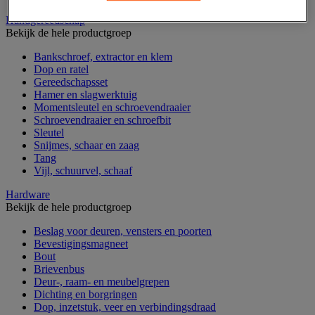
Handgereedschap
Bekijk de hele productgroep
Bankschroef, extractor en klem
Dop en ratel
Gereedschapsset
Hamer en slagwerktuig
Momentsleutel en schroevendraaier
Schroevendraaier en schroefbit
Sleutel
Snijmes, schaar en zaag
Tang
Vijl, schuurvel, schaaf
Hardware
Bekijk de hele productgroep
Beslag voor deuren, vensters en poorten
Bevestigingsmagneet
Bout
Brievenbus
Deur-, raam- en meubelgrepen
Dichting en borgringen
Dop, inzetstuk, veer en verbindingsdraad