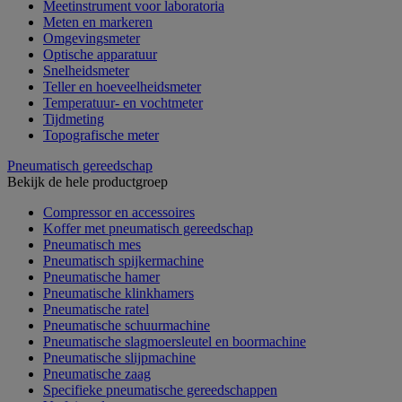
Meetinstrument voor laboratoria
Meten en markeren
Omgevingsmeter
Optische apparatuur
Snelheidsmeter
Teller en hoeveelheidsmeter
Temperatuur- en vochtmeter
Tijdmeting
Topografische meter
Pneumatisch gereedschap
Bekijk de hele productgroep
Compressor en accessoires
Koffer met pneumatisch gereedschap
Pneumatisch mes
Pneumatisch spijkermachine
Pneumatische hamer
Pneumatische klinkhamers
Pneumatische ratel
Pneumatische schuurmachine
Pneumatische slagmoersleutel en boormachine
Pneumatische slijpmachine
Pneumatische zaag
Specifieke pneumatische gereedschappen