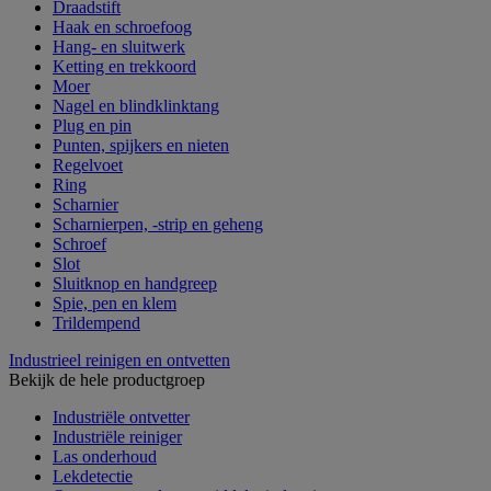
Draadstift
Haak en schroefoog
Hang- en sluitwerk
Ketting en trekkoord
Moer
Nagel en blindklinktang
Plug en pin
Punten, spijkers en nieten
Regelvoet
Ring
Scharnier
Scharnierpen, -strip en geheng
Schroef
Slot
Sluitknop en handgreep
Spie, pen en klem
Trildempend
Industrieel reinigen en ontvetten
Bekijk de hele productgroep
Industriële ontvetter
Industriële reiniger
Las onderhoud
Lekdetectie