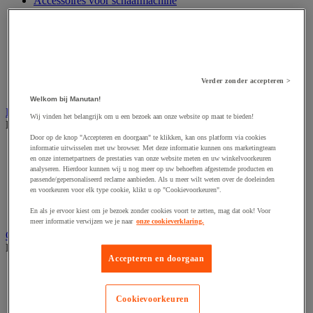
Accessoires voor schaafmachine
Accessoires voor schroevendraaier
Accessoires voor schuurmachine
Accessoires voor slijpmachine
Accessoires voor snij- en snoeigereedschap
Accessoires voor snij-schuurmachine
Accessoires voor spijkermachine
Verder zonder accepteren >
Accessoires voor zaag
Welkom bij Manutan!
Elektrische toebehoren en verlichting
Wij vinden het belangrijk om u een bezoek aan onze website op maat te bieden!
Bekijk de hele productgroep
Door op de knop "Accepteren en doorgaan" te klikken, kan ons platform via cookies
Accessoires voor elektrisch schakelpaneel
informatie uitwisselen met uw browser. Met deze informatie kunnen ons marketingteam
en onze internetpartners de prestaties van onze website meten en uw winkelvoorkeuren
Batterij, oplader en kabel
analyseren. Hierdoor kunnen wij u nog meer op uw behoeften afgestemde producten en
Elektrische kabel
passende/gepersonaliseerd reclame aanbieden. Als u meer wilt weten over de doeleinden
Elektrische uitrusting
en voorkeuren voor elk type cookie, klikt u op "Cookievoorkeuren".
Verlengsnoer, stekkerdoos en kapelhaspel
Wandcontactdoos en schakelaar
En als je ervoor kiest om je bezoek zonder cookies voort te zetten, mag dat ook! Voor
meer informatie verwijzen we je naar
onze cookieverklaring.
Gereedschap opbergen
Bekijk de hele productgroep
Accepteren en doorgaan
Assortimentsdoos en gereedschapkoffer
Gereedschapskist en opbergtas
Gereedschapskoffer en versterkte kist
Cookievoorkeuren
Verrijdbare werktafel