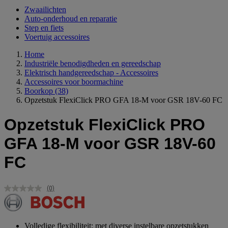
Zwaailichten
Auto-onderhoud en reparatie
Step en fiets
Voertuig accessoires
Home
Industriële benodigdheden en gereedschap
Elektrisch handgereedschap - Accessoires
Accessoires voor boormachine
Boorkop
(38)
Opzetstuk FlexiClick PRO GFA 18-M voor GSR 18V-60 FC
Opzetstuk FlexiClick PRO
GFA 18-M voor GSR 18V-60
FC
(0)
Geen
scorewaarde.
Dezelfde
paginalink.
Volledige flexibiliteit: met diverse instelbare opzetstukken