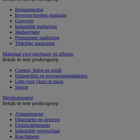
Benummering
Bewegwijzering magazijn
Graveren
Industriële markering
Markeertape
Permanente markering
Tijdelijke markering
Materiaal voor ruwbouw en afbouw
Bekijk de hele productgroep
Cement, beton en asfalt
Hulpstoffen en toevoegingsmiddelen
Lijm voor vloer en muur
Specie
Meetinstrument
Bekijk de hele productgroep
Afstandsmeter
Diktemeter en detector
Elektriciteitsmeter
Industriële weegschaal
Krachtmeter