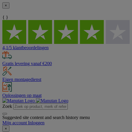
×
{ }
4,1/5 klantbeoordelingen
Gratis levering vanaf €200
Eigen montagedienst
Oplossingen op maat
Zoek
Suggested site content and search history menu
Mijn account
Inloggen
×