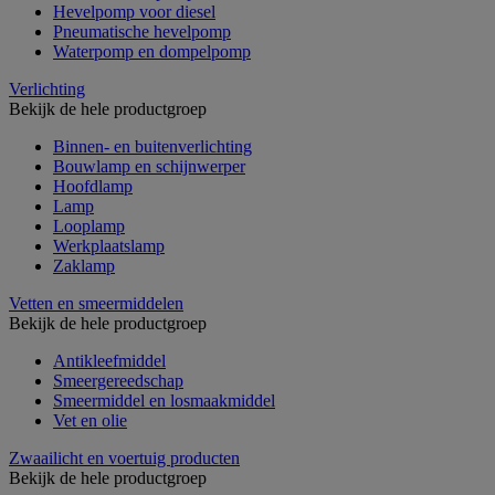
Hevelpomp voor diesel
Pneumatische hevelpomp
Waterpomp en dompelpomp
Verlichting
Bekijk de hele productgroep
Binnen- en buitenverlichting
Bouwlamp en schijnwerper
Hoofdlamp
Lamp
Looplamp
Werkplaatslamp
Zaklamp
Vetten en smeermiddelen
Bekijk de hele productgroep
Antikleefmiddel
Smeergereedschap
Smeermiddel en losmaakmiddel
Vet en olie
Zwaailicht en voertuig producten
Bekijk de hele productgroep