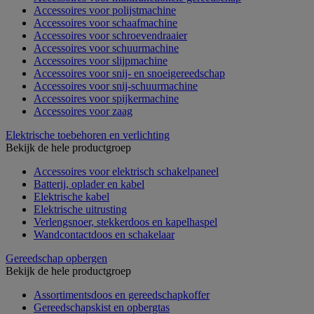
Accessoires voor polijstmachine
Accessoires voor schaafmachine
Accessoires voor schroevendraaier
Accessoires voor schuurmachine
Accessoires voor slijpmachine
Accessoires voor snij- en snoeigereedschap
Accessoires voor snij-schuurmachine
Accessoires voor spijkermachine
Accessoires voor zaag
Elektrische toebehoren en verlichting
Bekijk de hele productgroep
Accessoires voor elektrisch schakelpaneel
Batterij, oplader en kabel
Elektrische kabel
Elektrische uitrusting
Verlengsnoer, stekkerdoos en kapelhaspel
Wandcontactdoos en schakelaar
Gereedschap opbergen
Bekijk de hele productgroep
Assortimentsdoos en gereedschapkoffer
Gereedschapskist en opbergtas