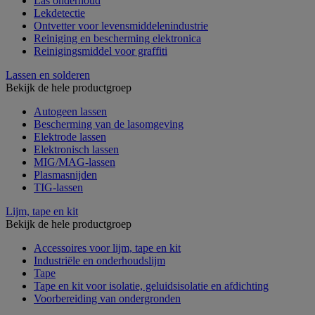
Las onderhoud
Lekdetectie
Ontvetter voor levensmiddelenindustrie
Reiniging en bescherming elektronica
Reinigingsmiddel voor graffiti
Lassen en solderen
Bekijk de hele productgroep
Autogeen lassen
Bescherming van de lasomgeving
Elektrode lassen
Elektronisch lassen
MIG/MAG-lassen
Plasmasnijden
TIG-lassen
Lijm, tape en kit
Bekijk de hele productgroep
Accessoires voor lijm, tape en kit
Industriële en onderhoudslijm
Tape
Tape en kit voor isolatie, geluidsisolatie en afdichting
Voorbereiding van ondergronden