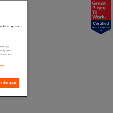
onder accepteren >
NOV 2025-NOV 2026
NL
 Met deze
analyseren.
 u meer wilt
onze
en doorgaan