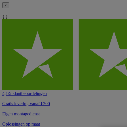
×
{ }
4,1/5 klantbeoordelingen
Gratis levering vanaf €200
Eigen montagedienst
Oplossingen op maat