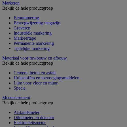
Markeren
Bekijk de hele productgroep
Benummering
Bewegwijzering magazijn
Graveren
Industriële markering
Markeertape
Permanente markering
Tijdelijke markering
Materiaal voor ruwbouw en afbouw
Bekijk de hele productgroep
Cement, beton en asfalt
Hulpstoffen en toevoegingsmiddelen
Lijm voor vloer en muur
Specie
Meetinstrument
Bekijk de hele productgroep
Afstandsmeter
Diktemeter en detector
Elektriciteitsmeter