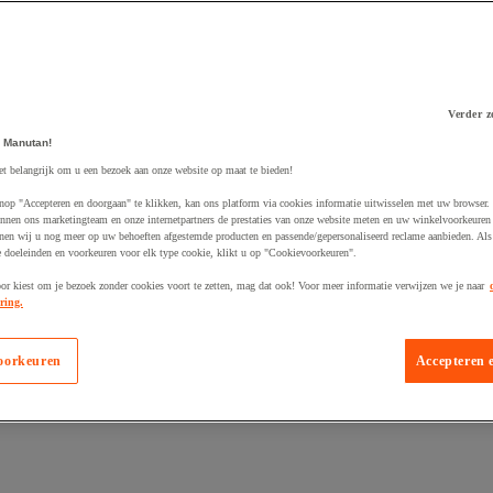
Verder z
 Manutan!
 winkelwagen
et belangrijk om u een bezoek aan onze website op maat te bieden!
nop "Accepteren en doorgaan" te klikken, kan ons platform via cookies informatie uitwisselen met uw browser.
nnen ons marketingteam en onze internetpartners de prestaties van onze website meten en uw winkelvoorkeuren 
nen wij u nog meer op uw behoeften afgestemde producten en passende/gepersonaliseerd reclame aanbieden. Als
 doeleinden en voorkeuren voor elk type cookie, klikt u op "Cookievoorkeuren".
oor kiest om je bezoek zonder cookies voort te zetten, mag dat ook! Voor meer informatie verwijzen we je naar
ring.
oorkeuren
Accepteren 