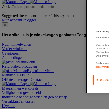
Zoek
Suggested site content and search history menu
Mijn account
Inloggen
×
Welkom bij
Het artikel is in je winkelwagen geplaatst
Toegevoegd aan
Wij vinden h
Naar winkelwagen
Door op de k
Verder winkelen
informatie ku
Hierdoor kun
Categorieën
weten over de
Aanbiedingen
En als je erv
Refurbished producten
cookieverkla
Manutan EXPERT
Offerte aanvragen
Contact
Cookiev
Magazijn en werkplaats
Veiligheid en gezondheid
Industriële benodigdheden en gereedschap
Verpakking en opslag
Hygiëne