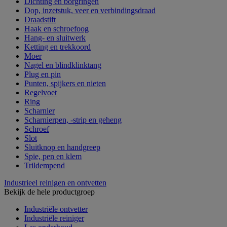
Dichting en borgringen
Dop, inzetstuk, veer en verbindingsdraad
Draadstift
Haak en schroefoog
Hang- en sluitwerk
Ketting en trekkoord
Moer
Nagel en blindklinktang
Plug en pin
Punten, spijkers en nieten
Regelvoet
Ring
Scharnier
Scharnierpen, -strip en geheng
Schroef
Slot
Sluitknop en handgreep
Spie, pen en klem
Trildempend
Industrieel reinigen en ontvetten
Bekijk de hele productgroep
Industriële ontvetter
Industriële reiniger