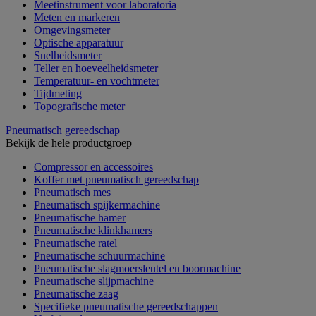
Meetinstrument voor laboratoria
Meten en markeren
Omgevingsmeter
Optische apparatuur
Snelheidsmeter
Teller en hoeveelheidsmeter
Temperatuur- en vochtmeter
Tijdmeting
Topografische meter
Pneumatisch gereedschap
Bekijk de hele productgroep
Compressor en accessoires
Koffer met pneumatisch gereedschap
Pneumatisch mes
Pneumatisch spijkermachine
Pneumatische hamer
Pneumatische klinkhamers
Pneumatische ratel
Pneumatische schuurmachine
Pneumatische slagmoersleutel en boormachine
Pneumatische slijpmachine
Pneumatische zaag
Specifieke pneumatische gereedschappen