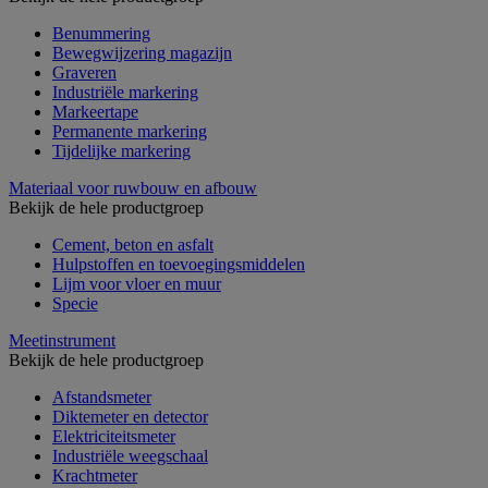
Benummering
Bewegwijzering magazijn
Graveren
Industriële markering
Markeertape
Permanente markering
Tijdelijke markering
Materiaal voor ruwbouw en afbouw
Bekijk de hele productgroep
Cement, beton en asfalt
Hulpstoffen en toevoegingsmiddelen
Lijm voor vloer en muur
Specie
Meetinstrument
Bekijk de hele productgroep
Afstandsmeter
Diktemeter en detector
Elektriciteitsmeter
Industriële weegschaal
Krachtmeter