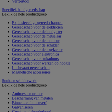
Verfpistool
Specifiek handgereedschap
Bekijk de hele productgroep
Explosieveilige gereedschappen
Gereedschap voor de elektricien
Gereedschap voor de loodgieter
Gereedschap voor de metselaar
Gereedschap voor de monteur
Gereedschap voor de schilder
Gereedschap voor de tegelzetter
Gereedschap voor elektronica
Gereedschap voor stukadoors
Gereedschap voor werken op hoogte
Luchtvaart gereedschap
Magnetische accessoires
Spuit-en schilderwerk
Bekijk de hele productgroep
Antiroest en primer
Bescherming van metalen
Binnen- en buitenverf
Galvaniseren
Gevel- en dakonderhoud