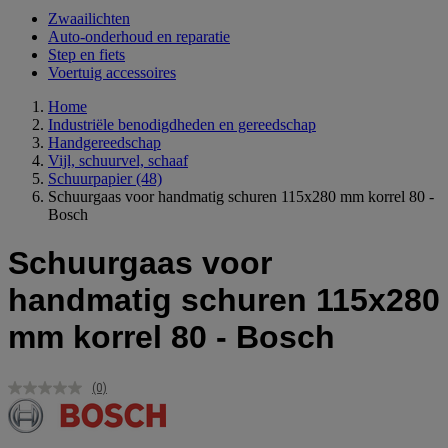
Zwaailichten
Auto-onderhoud en reparatie
Step en fiets
Voertuig accessoires
Home
Industriële benodigdheden en gereedschap
Handgereedschap
Vijl, schuurvel, schaaf
Schuurpapier
(48)
Schuurgaas voor handmatig schuren 115x280 mm korrel 80 -
Bosch
Schuurgaas voor
handmatig schuren 115x280
mm korrel 80 - Bosch
(0)
Geen
scorewaarde.
Dezelfde
paginalink.