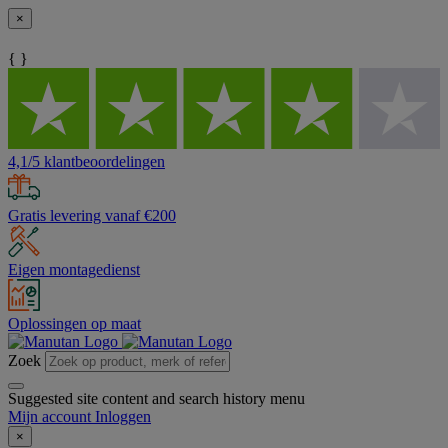
×
{ }
4,1/5 klantbeoordelingen
Gratis levering vanaf €200
Eigen montagedienst
Oplossingen op maat
Zoek
Suggested site content and search history menu
Mijn account
Inloggen
×