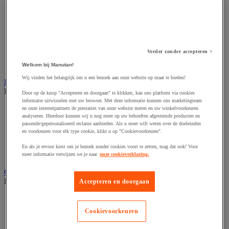
Accessoires voor schaafmachine
Accessoires voor schroevendraaier
Accessoires voor schuurmachine
Accessoires voor slijpmachine
Accessoires voor snij- en snoeigereedschap
Accessoires voor snij-schuurmachine
Verder zonder accepteren >
Accessoires voor spijkermachine
Accessoires voor zaag
Welkom bij Manutan!
Wij vinden het belangrijk om u een bezoek aan onze website op maat te bieden!
Elektrische toebehoren en verlichting
Bekijk de hele productgroep
Door op de knop "Accepteren en doorgaan" te klikken, kan ons platform via cookies
informatie uitwisselen met uw browser. Met deze informatie kunnen ons marketingteam
Accessoires voor elektrisch schakelpaneel
en onze internetpartners de prestaties van onze website meten en uw winkelvoorkeuren
analyseren. Hierdoor kunnen wij u nog meer op uw behoeften afgestemde producten en
Batterij, oplader en kabel
passende/gepersonaliseerd reclame aanbieden. Als u meer wilt weten over de doeleinden
Elektrische kabel
en voorkeuren voor elk type cookie, klikt u op "Cookievoorkeuren".
Elektrische uitrusting
Verlengsnoer, stekkerdoos en kapelhaspel
En als je ervoor kiest om je bezoek zonder cookies voort te zetten, mag dat ook! Voor
Wandcontactdoos en schakelaar
meer informatie verwijzen we je naar
onze cookieverklaring.
Gereedschap opbergen
Bekijk de hele productgroep
Accepteren en doorgaan
Assortimentsdoos en gereedschapkoffer
Gereedschapskist en opbergtas
Cookievoorkeuren
Gereedschapskoffer en versterkte kist
Verrijdbare werktafel