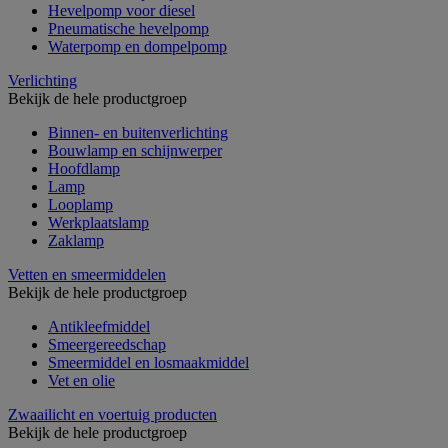
Hevelpomp voor diesel
Pneumatische hevelpomp
Waterpomp en dompelpomp
Verlichting
Bekijk de hele productgroep
Binnen- en buitenverlichting
Bouwlamp en schijnwerper
Hoofdlamp
Lamp
Looplamp
Werkplaatslamp
Zaklamp
Vetten en smeermiddelen
Bekijk de hele productgroep
Antikleefmiddel
Smeergereedschap
Smeermiddel en losmaakmiddel
Vet en olie
Zwaailicht en voertuig producten
Bekijk de hele productgroep