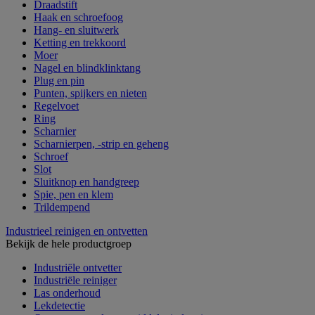
Draadstift
Haak en schroefoog
Hang- en sluitwerk
Ketting en trekkoord
Moer
Nagel en blindklinktang
Plug en pin
Punten, spijkers en nieten
Regelvoet
Ring
Scharnier
Scharnierpen, -strip en geheng
Schroef
Slot
Sluitknop en handgreep
Spie, pen en klem
Trildempend
Industrieel reinigen en ontvetten
Bekijk de hele productgroep
Industriële ontvetter
Industriële reiniger
Las onderhoud
Lekdetectie