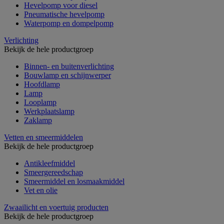
Hevelpomp voor diesel
Pneumatische hevelpomp
Waterpomp en dompelpomp
Verlichting
Bekijk de hele productgroep
Binnen- en buitenverlichting
Bouwlamp en schijnwerper
Hoofdlamp
Lamp
Looplamp
Werkplaatslamp
Zaklamp
Vetten en smeermiddelen
Bekijk de hele productgroep
Antikleefmiddel
Smeergereedschap
Smeermiddel en losmaakmiddel
Vet en olie
Zwaailicht en voertuig producten
Bekijk de hele productgroep