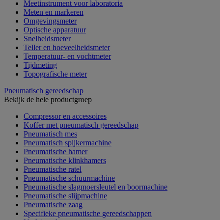
Meetinstrument voor laboratoria
Meten en markeren
Omgevingsmeter
Optische apparatuur
Snelheidsmeter
Teller en hoeveelheidsmeter
Temperatuur- en vochtmeter
Tijdmeting
Topografische meter
Pneumatisch gereedschap
Bekijk de hele productgroep
Compressor en accessoires
Koffer met pneumatisch gereedschap
Pneumatisch mes
Pneumatisch spijkermachine
Pneumatische hamer
Pneumatische klinkhamers
Pneumatische ratel
Pneumatische schuurmachine
Pneumatische slagmoersleutel en boormachine
Pneumatische slijpmachine
Pneumatische zaag
Specifieke pneumatische gereedschappen