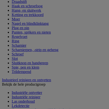
Draadstift
Haak en schroefoog
Hang- en sluitwerk
Ketting en trekkoord
Moer
Nagel en blindklinktang
Plug en pin
Punten, spijkers en nieten
Regelvoet
Ring
Scharnier
Scharnierpen, -strip en geheng
Schroef
Slot
Sluitknop en handgreep
Spie, pen en klem
Trildempend
Industrieel reinigen en ontvetten
Bekijk de hele productgroep
Industriële ontvetter
Industriële reiniger
Las onderhoud
Lekdetectie