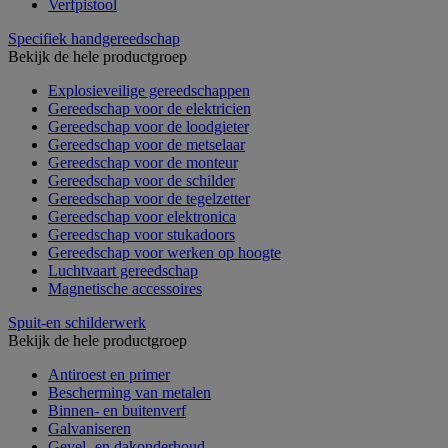
Verfpistool
Specifiek handgereedschap
Bekijk de hele productgroep
Explosieveilige gereedschappen
Gereedschap voor de elektricien
Gereedschap voor de loodgieter
Gereedschap voor de metselaar
Gereedschap voor de monteur
Gereedschap voor de schilder
Gereedschap voor de tegelzetter
Gereedschap voor elektronica
Gereedschap voor stukadoors
Gereedschap voor werken op hoogte
Luchtvaart gereedschap
Magnetische accessoires
Spuit-en schilderwerk
Bekijk de hele productgroep
Antiroest en primer
Bescherming van metalen
Binnen- en buitenverf
Galvaniseren
Gevel- en dakonderhoud