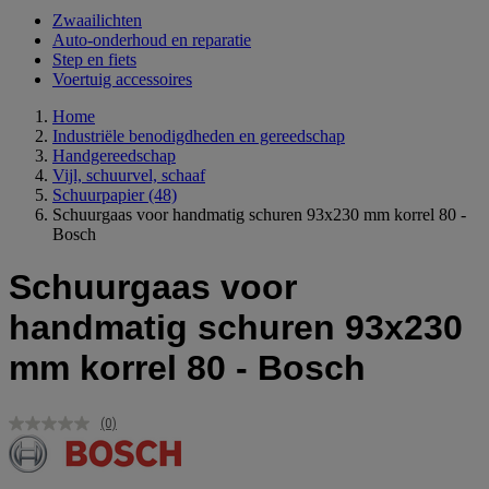
Zwaailichten
Auto-onderhoud en reparatie
Step en fiets
Voertuig accessoires
Home
Industriële benodigdheden en gereedschap
Handgereedschap
Vijl, schuurvel, schaaf
Schuurpapier
(48)
Schuurgaas voor handmatig schuren 93x230 mm korrel 80 -
Bosch
Schuurgaas voor
handmatig schuren 93x230
mm korrel 80 - Bosch
(0)
Geen
scorewaarde.
Dezelfde
paginalink.