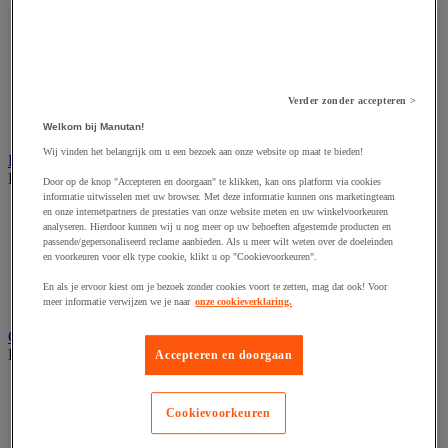
Accessoires voor schaafmachine
Accessoires voor schroevendraaier
Accessoires voor schuurmachine
Accessoires voor slijpmachine
Accessoires voor snij- en snoeigereedschap
Accessoires voor snij-schuurmachine
Verder zonder accepteren >
Accessoires voor spijkermachine
Accessoires voor zaag
Welkom bij Manutan!
Wij vinden het belangrijk om u een bezoek aan onze website op maat te bieden!
Elektrische toebehoren en verlichting
Bekijk de hele productgroep
Door op de knop "Accepteren en doorgaan" te klikken, kan ons platform via cookies
informatie uitwisselen met uw browser. Met deze informatie kunnen ons marketingteam
Accessoires voor elektrisch schakelpaneel
en onze internetpartners de prestaties van onze website meten en uw winkelvoorkeuren
analyseren. Hierdoor kunnen wij u nog meer op uw behoeften afgestemde producten en
Batterij, oplader en kabel
passende/gepersonaliseerd reclame aanbieden. Als u meer wilt weten over de doeleinden
Elektrische kabel
en voorkeuren voor elk type cookie, klikt u op "Cookievoorkeuren".
Elektrische uitrusting
Verlengsnoer, stekkerdoos en kapelhaspel
En als je ervoor kiest om je bezoek zonder cookies voort te zetten, mag dat ook! Voor
Wandcontactdoos en schakelaar
meer informatie verwijzen we je naar
onze cookieverklaring.
Gereedschap opbergen
Bekijk de hele productgroep
Accepteren en doorgaan
Assortimentsdoos en gereedschapkoffer
Gereedschapskist en opbergtas
Cookievoorkeuren
Gereedschapskoffer en versterkte kist
Verrijdbare werktafel