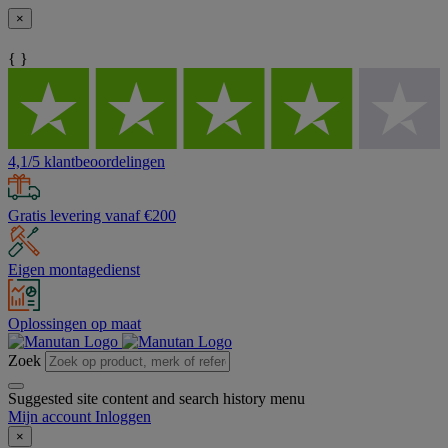
×
{ }
4,1/5 klantbeoordelingen
Gratis levering vanaf €200
Eigen montagedienst
Oplossingen op maat
Zoek
Suggested site content and search history menu
Mijn account
Inloggen
×