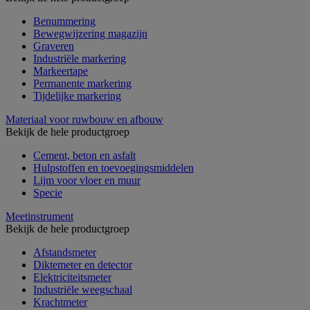
Benummering
Bewegwijzering magazijn
Graveren
Industriële markering
Markeertape
Permanente markering
Tijdelijke markering
Materiaal voor ruwbouw en afbouw
Bekijk de hele productgroep
Cement, beton en asfalt
Hulpstoffen en toevoegingsmiddelen
Lijm voor vloer en muur
Specie
Meetinstrument
Bekijk de hele productgroep
Afstandsmeter
Diktemeter en detector
Elektriciteitsmeter
Industriële weegschaal
Krachtmeter