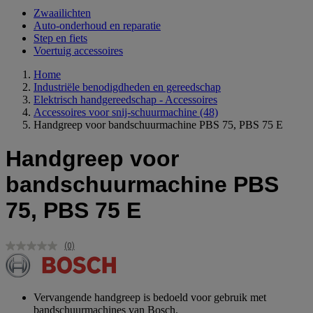
Zwaailichten
Auto-onderhoud en reparatie
Step en fiets
Voertuig accessoires
Home
Industriële benodigdheden en gereedschap
Elektrisch handgereedschap - Accessoires
Accessoires voor snij-schuurmachine
(48)
Handgreep voor bandschuurmachine PBS 75, PBS 75 E
Handgreep voor
bandschuurmachine PBS
75, PBS 75 E
(0)
Geen
scorewaarde.
Dezelfde
paginalink.
Vervangende handgreep is bedoeld voor gebruik met
bandschuurmachines van Bosch.