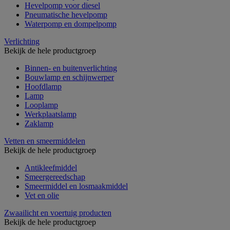
Hevelpomp voor diesel
Pneumatische hevelpomp
Waterpomp en dompelpomp
Verlichting
Bekijk de hele productgroep
Binnen- en buitenverlichting
Bouwlamp en schijnwerper
Hoofdlamp
Lamp
Looplamp
Werkplaatslamp
Zaklamp
Vetten en smeermiddelen
Bekijk de hele productgroep
Antikleefmiddel
Smeergereedschap
Smeermiddel en losmaakmiddel
Vet en olie
Zwaailicht en voertuig producten
Bekijk de hele productgroep