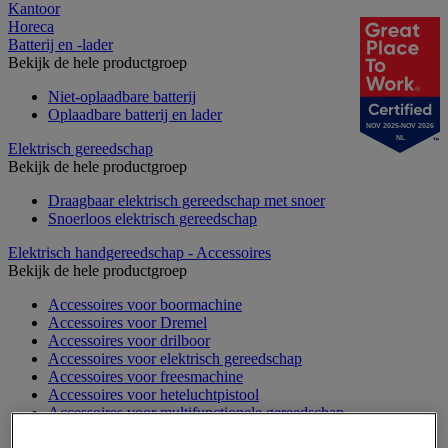
Kantoor
Horeca
Batterij en -lader
Bekijk de hele productgroep
Niet-oplaadbare batterij
Oplaadbare batterij en lader
NOV 2025-NOV 2026
NL
Elektrisch gereedschap
Bekijk de hele productgroep
Draagbaar elektrisch gereedschap met snoer
Snoerloos elektrisch gereedschap
Elektrisch handgereedschap - Accessoires
Bekijk de hele productgroep
Accessoires voor boormachine
Accessoires voor Dremel
Accessoires voor drilboor
Accessoires voor elektrisch gereedschap
Accessoires voor freesmachine
Accessoires voor heteluchtpistool
Accessoires voor multifunctionele gereedschap
Accessoires voor polijstmachine