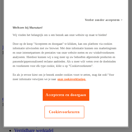
Accessoires voor schaafmachine
Accessoires voor schroevendraaier
Accessoires voor schuurmachine
Accessoires voor slijpmachine
Verder zonder accepteren >
Accessoires voor snij- en snoeigereedschap
Accessoires voor snij-schuurmachine
Welkom bij Manutan!
Accessoires voor spijkermachine
Wij vinden het belangrijk om u een bezoek aan onze website op maat te bieden!
Accessoires voor zaag
Door op de knop "Accepteren en doorgaan" te klikken, kan ons platform via cookies
Elektrische toebehoren en verlichting
informatie uitwisselen met uw browser. Met deze informatie kunnen ons marketingteam
Bekijk de hele productgroep
en onze internetpartners de prestaties van onze website meten en uw winkelvoorkeuren
analyseren. Hierdoor kunnen wij u nog meer op uw behoeften afgestemde producten en
passende/gepersonaliseerd reclame aanbieden. Als u meer wilt weten over de doeleinden
Accessoires voor elektrisch schakelpaneel
en voorkeuren voor elk type cookie, klikt u op "Cookievoorkeuren".
Batterij, oplader en kabel
Elektrische kabel
En als je ervoor kiest om je bezoek zonder cookies voort te zetten, mag dat ook! Voor
Elektrische uitrusting
meer informatie verwijzen we je naar
onze cookieverklaring.
Verlengsnoer, stekkerdoos en kapelhaspel
Wandcontactdoos en schakelaar
Accepteren en doorgaan
Gereedschap opbergen
Bekijk de hele productgroep
Cookievoorkeuren
Assortimentsdoos en gereedschapkoffer
Gereedschapskist en opbergtas
Gereedschapskoffer en versterkte kist
Verrijdbare werktafel