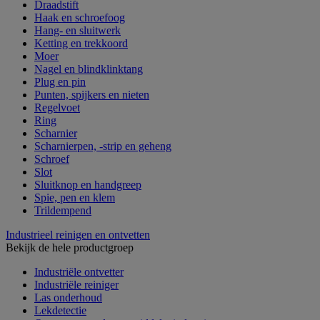
Draadstift
Haak en schroefoog
Hang- en sluitwerk
Ketting en trekkoord
Moer
Nagel en blindklinktang
Plug en pin
Punten, spijkers en nieten
Regelvoet
Ring
Scharnier
Scharnierpen, -strip en geheng
Schroef
Slot
Sluitknop en handgreep
Spie, pen en klem
Trildempend
Industrieel reinigen en ontvetten
Bekijk de hele productgroep
Industriële ontvetter
Industriële reiniger
Las onderhoud
Lekdetectie