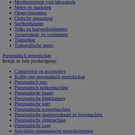
Meetinstrument voor laboratoria
Meten en markeren
Omgevingsmeter
Optische apparatuur
Snelheidsmeter
Teller en hoeveelheidsmeter
Temperatuur- en vochtmeter
Tijdmeting
Topografische meter
Pneumatisch gereedschap
Bekijk de hele productgroep
Compressor en accessoires
Koffer met pneumatisch gereedschap
Pneumatisch mes
Pneumatisch spijkermachine
Pneumatische hamer
Pneumatische klinkhamers
Pneumatische ratel
Pneumatische schuurmachine
Pneumatische slagmoersleutel en boormachine
Pneumatische slijpmachine
Pneumatische zaag
Specifieke pneumatische gereedschappen