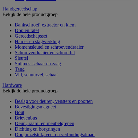
Handgereedschap
Bekijk de hele productgroep
Bankschroef, extractor en klem
Dop en ratel
Gereedschapsset
Hamer en slagwerktuig
Momentsleutel en schroevendraaier
Schroevendraaier en schroefbit
Sleutel
Snijmes, schaar en zaag
Tang
Vijl, schuurvel, schaaf
Hardware
Bekijk de hele productgroep
Beslag voor deuren, vensters en poorten
Bevestigingsmagneet
Bout
Brievenbus
Deur-, raam- en meubelgrepen
Dichting en borgringen
Dop, inzetstuk, veer en verbindingsdraad