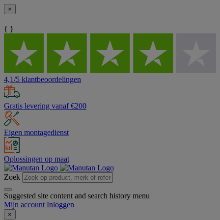
×
{ }
4,1/5 klantbeoordelingen
Gratis levering vanaf €200
Eigen montagedienst
Oplossingen op maat
Zoek
Suggested site content and search history menu
Mijn account
Inloggen
×