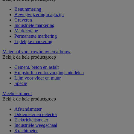
Benummering
Bewegwijzering magazijn
Graveren
Industriële markering
Markeertape
Permanente markering
Tijdelijke markering
Materiaal voor ruwbouw en afbouw
Bekijk de hele productgroep
Cement, beton en asfalt
Hulpstoffen en toevoegingsmiddelen
Lijm voor vloer en muur
Specie
Meetinstrument
Bekijk de hele productgroep
Afstandsmeter
Diktemeter en detector
Elektriciteitsmeter
Industriële weegschaal
Krachtmeter