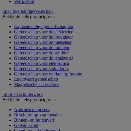
Verfpistool
Specifiek handgereedschap
Bekijk de hele productgroep
Explosieveilige gereedschappen
Gereedschap voor de elektricien
Gereedschap voor de loodgieter
Gereedschap voor de metselaar
Gereedschap voor de monteur
Gereedschap voor de schilder
Gereedschap voor de tegelzetter
Gereedschap voor elektronica
Gereedschap voor stukadoors
Gereedschap voor werken op hoogte
Luchtvaart gereedschap
Magnetische accessoires
Spuit-en schilderwerk
Bekijk de hele productgroep
Antiroest en primer
Bescherming van metalen
Binnen- en buitenverf
Galvaniseren
Gevel- en dakonderhoud