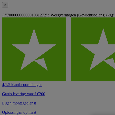
×
{ "7000000000001031272":"Weegvermogen (Gewichtsbalans) (kg)"
4,1/5 klantbeoordelingen
Gratis levering vanaf €200
Eigen montagedienst
Oplossingen op maat