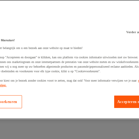
Verder z
 Manutan!
 winkelwagen
et belangrijk om u een bezoek aan onze website op maat te bieden!
nop "Accepteren en doorgaan" te klikken, kan ons platform via cookies informatie uitwisselen met uw browser.
nnen ons marketingteam en onze internetpartners de prestaties van onze website meten en uw winkelvoorkeuren 
nen wij u nog meer op uw behoeften afgestemde producten en passende/gepersonaliseerd reclame aanbieden. Als
 doeleinden en voorkeuren voor elk type cookie, klikt u op "Cookievoorkeuren".
oor kiest om je bezoek zonder cookies voort te zetten, mag dat ook! Voor meer informatie verwijzen we je naar
ring.
oorkeuren
Accepteren 