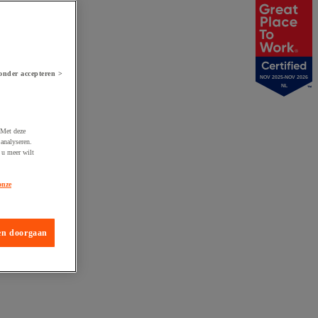
onder accepteren >
NOV 2025-NOV 2026
NL
 Met deze
analyseren.
 u meer wilt
onze
en doorgaan