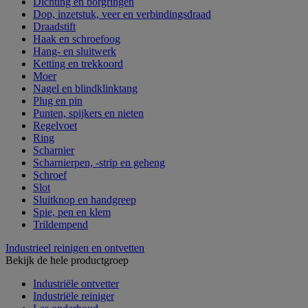
Dichting en borgringen
Dop, inzetstuk, veer en verbindingsdraad
Draadstift
Haak en schroefoog
Hang- en sluitwerk
Ketting en trekkoord
Moer
Nagel en blindklinktang
Plug en pin
Punten, spijkers en nieten
Regelvoet
Ring
Scharnier
Scharnierpen, -strip en geheng
Schroef
Slot
Sluitknop en handgreep
Spie, pen en klem
Trildempend
Industrieel reinigen en ontvetten
Bekijk de hele productgroep
Industriële ontvetter
Industriële reiniger