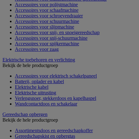
Accessoires voor polijstmachine
Accessoires voor schaafmachine
Accessoires voor schroevendraaier
Accessoires voor schuurmachine
Accessoires voor slijpmachine
Accessoires voor snij- en snoeigereedschap
Accessoires voor snij-schuurmachine
Accessoires voor spijkermachine
Accessoires voor zaag
Elektrische toebehoren en verlichting
Bekijk de hele productgroep
Accessoires voor elektrisch schakelpaneel
Batterij, oplader en kabel
Elektrische kabel
Elektrische uitrusting
Verlengsnoer, stekkerdoos en kapelhaspel
Wandcontactdoos en schakelaar
Gereedschap opbergen
Bekijk de hele productgroep
Assortimentsdoos en gereedschapkoffer
Gereedschapskist en opbergtas