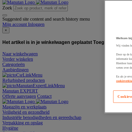
Zoek
Suggested site content and search history menu
Mijn account
Inloggen
×
Welkom bij
Het artikel is in je winkelwagen geplaatst
Toegevoegd aan
Wij vinden h
Naar winkelwagen
Door op de k
Verder winkelen
informatie ku
Hierdoor kun
Categorieën
weten over de
Aanbiedingen
En als je erv
Refurbished producten
cookieverkla
Manutan EXPERT
Offerte aanvragen
Contact
Cookiev
Magazijn en werkplaats
Veiligheid en gezondheid
Industriële benodigdheden en gereedschap
Verpakking en opslag
Hygiëne