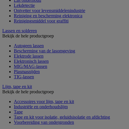
Las onderhoud
Lekdetectie
Ontvetter voor levensmiddelenindustrie
Reiniging en bescherming elektronica
Reinigingsmiddel voor graffiti
Lassen en solderen
Bekijk de hele productgroep
Autogeen lassen
Bescherming van de lasomgeving
Elektrode lassen
Elektronisch lassen
MIG/MAG-lassen
Plasmasnijden
TIG-lassen
Lijm, tape en kit
Bekijk de hele productgroep
Accessoires voor lijm, tape en kit
Industriële en onderhoudslijm
Tape
Tape en kit voor isolatie, geluidsisolatie en afdichting
Voorbereiding van ondergronden