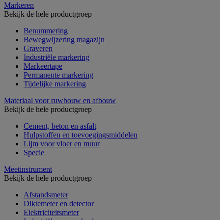
Markeren
Bekijk de hele productgroep
Benummering
Bewegwijzering magazijn
Graveren
Industriële markering
Markeertape
Permanente markering
Tijdelijke markering
Materiaal voor ruwbouw en afbouw
Bekijk de hele productgroep
Cement, beton en asfalt
Hulpstoffen en toevoegingsmiddelen
Lijm voor vloer en muur
Specie
Meetinstrument
Bekijk de hele productgroep
Afstandsmeter
Diktemeter en detector
Elektriciteitsmeter