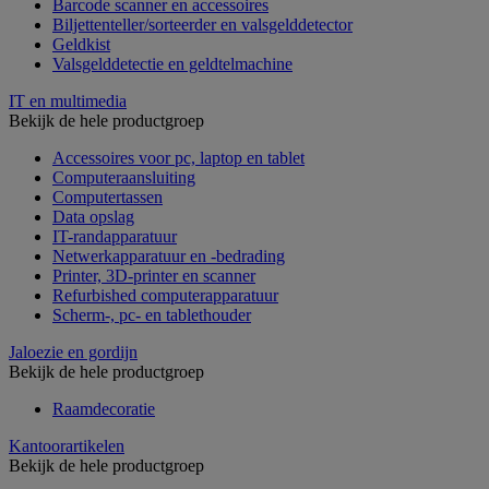
Barcode scanner en accessoires
Biljettenteller/sorteerder en valsgelddetector
Geldkist
Valsgelddetectie en geldtelmachine
IT en multimedia
Bekijk de hele productgroep
Accessoires voor pc, laptop en tablet
Computeraansluiting
Computertassen
Data opslag
IT-randapparatuur
Netwerkapparatuur en -bedrading
Printer, 3D-printer en scanner
Refurbished computerapparatuur
Scherm-, pc- en tablethouder
Jaloezie en gordijn
Bekijk de hele productgroep
Raamdecoratie
Kantoorartikelen
Bekijk de hele productgroep