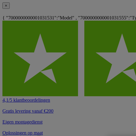
×
{ "7000000000001031531":"Model" , "7000000000001031555":"Ty
4,1/5 klantbeoordelingen
Gratis levering vanaf €200
Eigen montagedienst
Oplossingen op maat