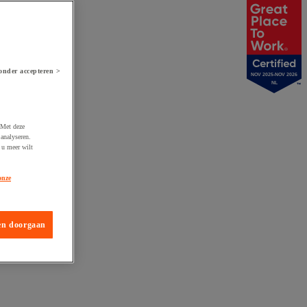
onder accepteren >
NOV 2025-NOV 2026
NL
 Met deze
analyseren.
 u meer wilt
onze
en doorgaan