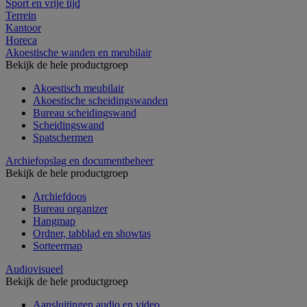
Sport en vrije tijd
Terrein
Kantoor
Horeca
Akoestische wanden en meubilair
Bekijk de hele productgroep
Akoestisch meubilair
Akoestische scheidingswanden
Bureau scheidingswand
Scheidingswand
Spatschermen
Archiefopslag en documentbeheer
Bekijk de hele productgroep
Archiefdoos
Bureau organizer
Hangmap
Ordner, tabblad en showtas
Sorteermap
Audiovisueel
Bekijk de hele productgroep
Aansluitingen audio en video