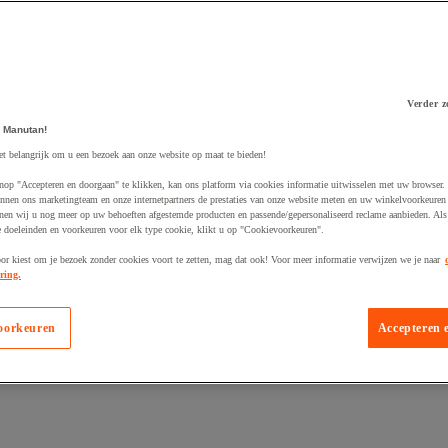
Verder z
 Manutan!
 winkelwagen
et belangrijk om u een bezoek aan onze website op maat te bieden!
nop "Accepteren en doorgaan" te klikken, kan ons platform via cookies informatie uitwisselen met uw browser.
nnen ons marketingteam en onze internetpartners de prestaties van onze website meten en uw winkelvoorkeuren 
nen wij u nog meer op uw behoeften afgestemde producten en passende/gepersonaliseerd reclame aanbieden. Als
 doeleinden en voorkeuren voor elk type cookie, klikt u op "Cookievoorkeuren".
oor kiest om je bezoek zonder cookies voort te zetten, mag dat ook! Voor meer informatie verwijzen we je naar
ring.
oorkeuren
Accepteren 