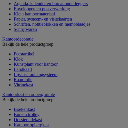
Agenda, kalender en bureauonderleggers
Enveloppen en postverwerking
Klein kantoormateriaal
Papier, systeem- en visitekaarten
Schriften, notitieblokken en memoblaadjes
Schrijfwaren
Kantoordecoratie
Bekijk de hele productgroep
Feestartikel
Klok
Kunstplant voor kantoor
Landkaart
Lijst- en ophangsysteem
Raamfolie
Vitrinekast
Kantoorkast en opbergruimte
Bekijk de hele productgroep
Boekenkast
Bureau trolley
Dossierladekast
Kantoor opbergkast