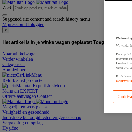
Zoek
Suggested site content and search history menu
Mijn account
Inloggen
×
Welkom bij
Het artikel is in je winkelwagen geplaatst
Toegevoegd aan
Wij vinden h
Naar winkelwagen
Door op de k
Verder winkelen
informatie ku
Hierdoor kun
Categorieën
weten over de
Aanbiedingen
En als je erv
Refurbished producten
cookieverkla
Manutan EXPERT
Offerte aanvragen
Contact
Cookiev
Magazijn en werkplaats
Veiligheid en gezondheid
Industriële benodigdheden en gereedschap
Verpakking en opslag
Hygiëne