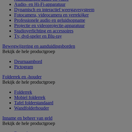
Audio- en Hi-Fi-apparatuur
Dynamisch en interactief weergavesysteem
Fotocamera, videocamera en verrekijker
Professionele audio en geluidsopname
Projectie en videoprojectie-apparatuur
Studioverlichting en accessoires
Tv, dvd-speler en Blu-ray
Bewegwijzering en aanduidingsborden
Bekijk de hele productgroep
Deurnaambord
Pictogram
Folderrek en -houder
Bekijk de hele productgroep
Folderrek
Mobiel folderrek
Tafel folderstandaard
Wandfolderhouder
Inname en beheer van geld
Bekijk de hele productgroep