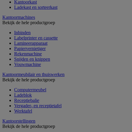
Kantoorkast
Ladekast en sorteerkast
Kantoormachines
Bekijk de hele productgroep
Inbinden
Labelprinter en cassette
Lamineerapparaat
Papiervernietiger
Rekenmachine
Snijden en knippen
Vouwmachine
Kantoormeubilair en thuiswerken
Bekijk de hele productgroep
Computermeubel
Ladeblok
Receptiebalie
Vergader- en receptietafel
Werktafel
Kantoorstellingen
Bekijk de hele productgroep